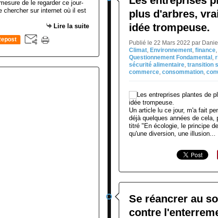
Les entreprises p
 mesure de le regarder ce jour-
le chercher sur internet où il est
plus d'arbres, vra
idée trompeuse.
Lire la suite
epost
Publié le 22 Mars 2022 par Dani
0
Climat
,
Environnement
,
finance
Questionnement Fondamental
,
sécurité alimentaire
,
transition 
commerce
,
consommation
,
conv
Un article lu ce jour, m'a fait pe
déjà quelques années de cela, 
titré "En écologie, le principe 
qu'une diversion, une illusion...
Se réancrer au so
contre l'enterrem