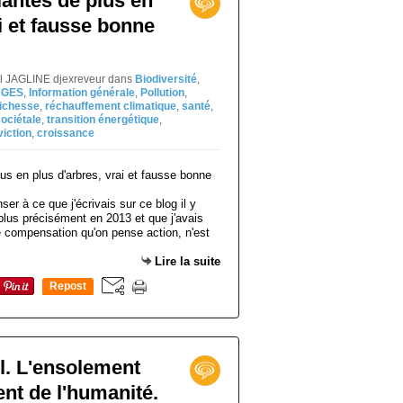
lantes de plus en
i et fausse bonne
el JAGLINE djexreveur
dans
Biodiversité
,
,
GES
,
Information générale
,
Pollution
,
richesse
,
réchauffement climatique
,
santé
,
sociétale
,
transition énergétique
,
iction
,
croissance
nser à ce que j'écrivais sur ce blog il y
plus précisément en 2013 et que j'avais
de compensation qu'on pense action, n'est
Lire la suite
Repost
0
l. L'ensolement
ent de l'humanité.