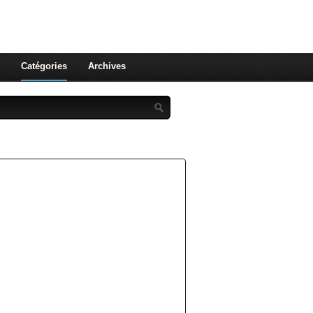
st celle qu'on utilise pas ! Le
 et aux leurs !
Catégories
Archives