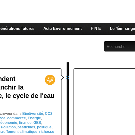
 rappelons nous, la seule énergie qui n'émet pas de GES e
 c'est de l'énergie vitale que nous volons à nos enfants
énérations futures
Actu-Environnement
F N E
Le 4èm singe
Abonnement
Contact
ndent
nchir la
, le cycle de l'eau
exreveur
dans
Biodiversité
,
CO2
,
nce
,
commerce
,
Energie
,
,
économie
,
finance
,
GES
,
,
Pollution
,
pesticides
,
politique
,
hauffement climatique
,
richesse