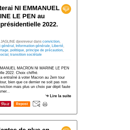
oterai NI EMMANUEL
NE LE PEN au
présidentielle 2022.
el JAGLINE djexreveur
dans
conviction
,
t général
,
Information générale
,
Liberté
,
rtage
,
politique
,
principe de précaution
,
ocial
,
transition sociétale
m’a entraîné à voter Macron au 2em tour
tour, bien que ce dernier ne soit pas non
nviction mais plus un choix par dépit faute
ner...
Lire la suite
Repost
0