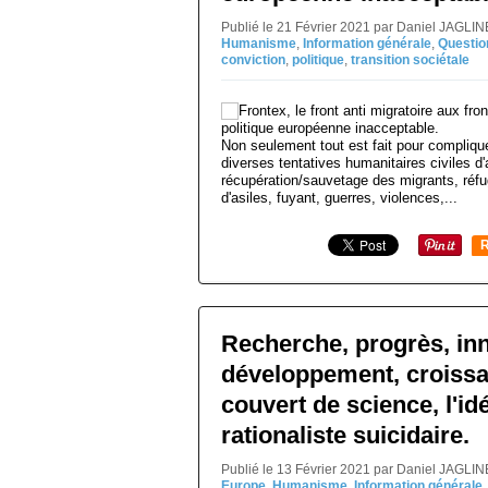
Publié le 21 Février 2021 par Daniel JAGLI
Humanisme
,
Information générale
,
Questi
conviction
,
politique
,
transition sociétale
Non seulement tout est fait pour complique
diverses tentatives humanitaires civiles d
récupération/sauvetage des migrants, réf
d'asiles, fuyant, guerres, violences,...
R
Recherche, progrès, inn
développement, croiss
couvert de science, l'id
rationaliste suicidaire.
Publié le 13 Février 2021 par Daniel JAGLI
Europe
,
Humanisme
,
Information générale