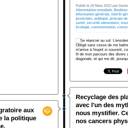
Publié le 20 Mars 2022 par Dani
Alimentation mondiale
,
Biodiver
Information générale
,
intérêt gé
pesticides
,
politique
,
principe de
santé
,
sécurité alimentaire
,
tran
écologie
,
consommation
,
convic
Obligé sans cesse de me battre
m'arrive à l'esprit si souvent, 
fil de mon parcours des divers a
diagonale, et qui me dit, pourquo
Recyclage des pla
avec l'un des myt
igratoire aux
nous mystifier. C
 la politique
nos cancers physi
e.