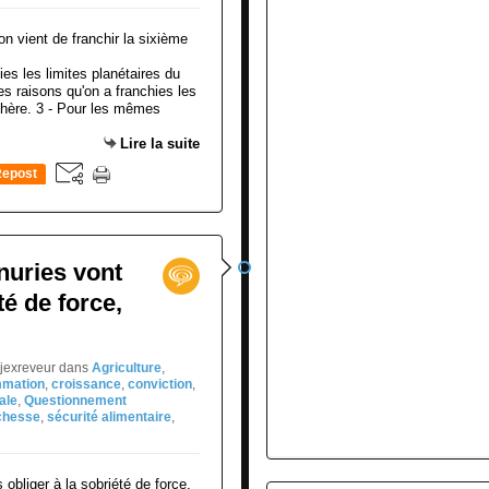
es les limites planétaires du
s raisons qu'on a franchies les
osphère. 3 - Pour les mêmes
Lire la suite
epost
0
nuries vont
té de force,
djexreveur
dans
Agriculture
,
mation
,
croissance
,
conviction
,
ale
,
Questionnement
chesse
,
sécurité alimentaire
,