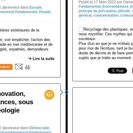
Publié le 17 Mars 2022 par Dani
Fondamental
,
Environnement
,
I
NE djexreveur
dans
Europe
,
principe de précaution
,
pétrole
,
onnement Fondamental
,
Peuple
,
général
,
consommation
,
croiss
r, voir empêcher, l'action des
Plus d'un an que je ne m'étais p
'aide en mer méditerranée et de
pour moi de l'écriture, tant je bu
ugiés, expatriés, demandeurs
doute de décrire et de faire p
sujets que je traite au moment..
Lire la suite
epost
0
ovation,
ances, sous
éologie
NE djexreveur
dans
Démocratie
,
,
Questionnement Fondamental
,