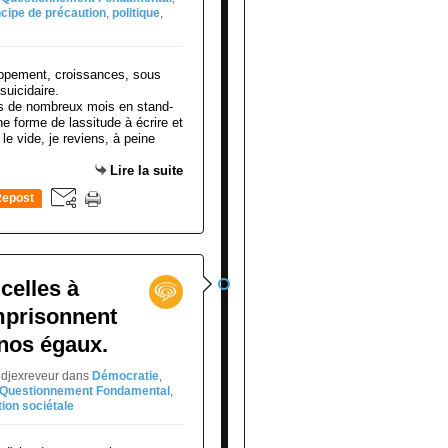
ncipe de précaution
,
politique
,
s de nombreux mois en stand-
ne forme de lassitude à écrire et
le vide, je reviens, à peine
Lire la suite
epost
0
 celles à
mprisonnent
nos égaux.
 djexreveur
dans
Démocratie
,
Questionnement Fondamental
,
tion sociétale