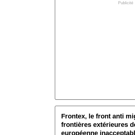
Publicité
Frontex, le front anti m
frontières extérieures de
européenne inacceptabl