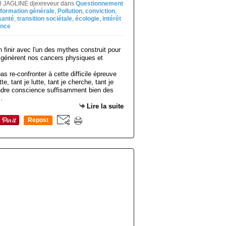
el JAGLINE djexreveur
dans
Questionnement
nformation générale
,
Pollution
,
conviction
,
santé
,
transition sociétale
,
écologie
,
intérêt
ance
as re-confronter à cette difficile épreuve
tte, tant je lutte, tant je cherche, tant je
rendre conscience suffisamment bien des
.
Lire la suite
Repost
0