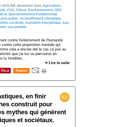
el JAGLINE djexreveur
dans
Agriculture
,
sité
,
CO2
,
Climat
,
Environnement
,
GES
,
néral
,
Questionnement Fondamental
,
 précaution
,
réchauffement climatique
,
sition sociétale
,
transition énergétique
,
eau
,
tion
,
eau potable
 contre cette proposition mentale qui
comme cela a encore été le cas ce jour au
rticles que j'ai lus ou parcourus en
i tu t'entêtes...
Lire la suite
Repost
0
stiques, en finir
hes construit pour
es mythes qui génèrent
ques et sociétaux.