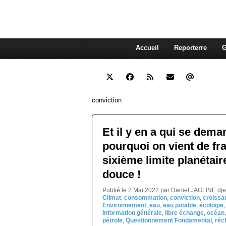
interdépendante des autres. Et
superflue de nos consommations
Accueil
Reporterre
G
conviction
Et il y en a qui se dema
pourquoi on vient de fra
sixième limite planétaire
douce !
Publié le 2 Mai 2022 par Daniel JAGLINE dj
Climat
,
consommation
,
conviction
,
croissa
Environnement
,
eau
,
eau potable
,
écologie
Information générale
,
libre échange
,
océan
pétrole
,
Questionnement Fondamental
,
réc