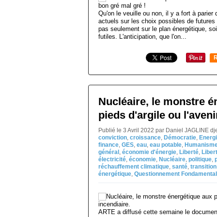
Qu'on le veuille ou non, il y a fort à pari
actuels sur les choix possibles de futures 
pas seulement sur le plan énergétique, so
futiles. L'anticipation, que l'on...
R
Nucléaire, le monstre é
pieds d'argile ou l'aveni
Publié le 3 Avril 2022 par Daniel JAGLINE d
conviction
,
croissance
,
Démocratie
,
Energ
finance
,
GES
,
eau
,
eau potable
,
Humanism
général
,
économie d'énergie
,
Liberté
,
Liber
électricité
,
économie
,
Nucléaire
,
politique
,
réchauffement climatique
,
santé
,
transition
énergétique
,
Questionnement Fondamental
ARTE a diffusé cette semaine le documentai