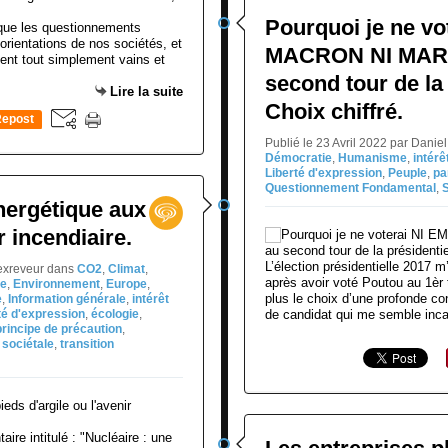
Pourquoi je ne v
er que les questionnements
orientations de nos sociétés, et
MACRON NI MARI
ient tout simplement vains et
second tour de la 
Lire la suite
Choix chiffré.
epost
0
Publié le 23 Avril 2022 par Dani
Démocratie
,
Humanisme
,
intérê
Liberté d'expression
,
Peuple
,
pa
Questionnement Fondamental
,
S
nergétique aux
r incendiaire.
L’élection présidentielle 2017 
jexreveur
dans
CO2
,
Climat
,
après avoir voté Poutou au 1èr 
ie
,
Environnement
,
Europe
,
plus le choix d’une profonde co
e
,
Information générale
,
intérêt
té d'expression
,
écologie
,
de candidat qui me semble incar
principe de précaution
,
 sociétale
,
transition
re intitulé : "Nucléaire : une