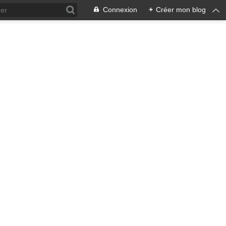
Connexion
+
Créer mon blog
ra !
 qui en émane pourrait ne pas
, pacifiste, je n'entrevois
 notre écosystème nourricier
ale, humaine car toute vie est