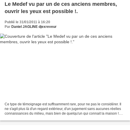
Le Medef vu par un de ces anciens membres,
ouvrir les yeux est possible !.
Publié le 31/01/2011 à 16:20
Par
Daniel JAGLINE djexreveur
Ce type de témoignage est suffisamment rare, pour ne pas le considérer. Il
ne s'agit plus là d'un regard extérieur, d'un jugement sans aucunes réelles
connaissances du milieu, mais bien de quelqu'un qui connait la maison !.
http://www.altermonde-sans-frontiere.com/spip.php?article15771...