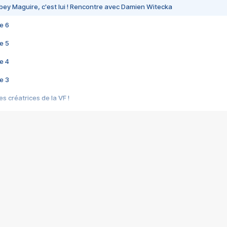
bey Maguire, c'est lui ! Rencontre avec Damien Witecka
e 6
e 5
e 4
e 3
s créatrices de la VF !
e 2
e 1
e Mektoub My Love arrive enfin ! Rencontre avec Shaïn Boumedine et Sal
i : après Toni en famille
elle réalise le bouleversant Dites lui que je l'aime
ais ! Rencontre autour de Vie privée de Rebecca Zlotowski
 de Marguerite, Grave... Rencontre avec Ella Rumpf