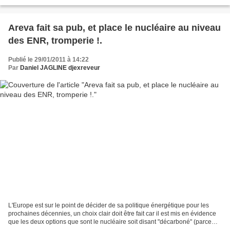
http://www.goodplanet.info/Contenu/Depeche/Au-Kenya-des-lampes-
solaires-changent-la-vie-des-ecoliers-et-des-plus-pauvres/(theme)/...
Areva fait sa pub, et place le nucléaire au niveau
des ENR, tromperie !.
Publié le 29/01/2011 à 14:22
Par
Daniel JAGLINE djexreveur
L'Europe est sur le point de décider de sa politique énergétique pour les
prochaines décennies, un choix clair doit être fait car il est mis en évidence
que les deux options que sont le nucléaire soit disant "décarboné" (parce
qu'on ne prend en compte...