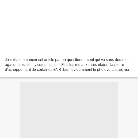
Je vais commencer cet article par un questionnement qui va sans doute en
agacer plus d'un, y compris moi !. Et si les métaux rares étaient la pierre
d'achoppement de certaines ENR, bien évidemment le photovoltaïque, mais
pas seulement puisqu'ils entrent...