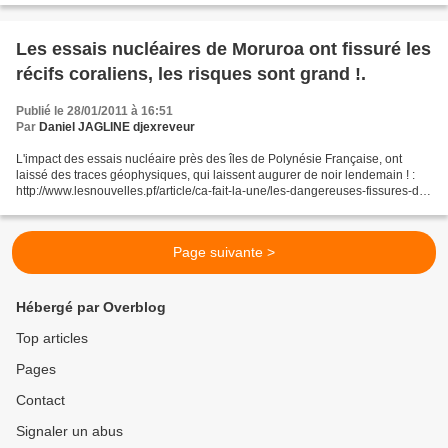
Les essais nucléaires de Moruroa ont fissuré les
récifs coraliens, les risques sont grand !.
Publié le 28/01/2011 à 16:51
Par
Daniel JAGLINE djexreveur
L'impact des essais nucléaire près des îles de Polynésie Française, ont
laissé des traces géophysiques, qui laissent augurer de noir lendemain ! :
http://www.lesnouvelles.pf/article/ca-fait-la-une/les-dangereuses-fissures-de-
moruroa Extrait : Le risque...
Page suivante >
Hébergé par Overblog
Top articles
Pages
Contact
Signaler un abus