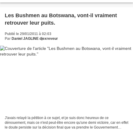
Les Bushmen au Botswana, vont-il vraiment
retrouver leur puits.
Publié le 29/01/2011 à 02:03
Par
Daniel JAGLINE djexreveur
J'avais relayé la pétition à ce sujet, et je suis donc heureux de ce
dénouement, mais ce n'est peut-être encore qu'une demi victoire, car en effet
le doute persiste sur la décision final que va prendre le Gouvernement
Botswanais : http://www.survivalfrance.org/actu/6930...