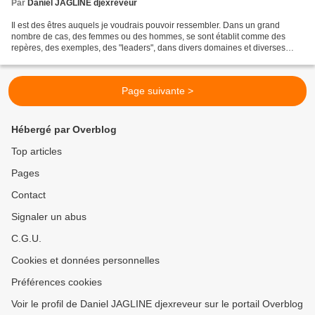
Par
Daniel JAGLINE djexreveur
Il est des êtres auquels je voudrais pouvoir ressembler. Dans un grand
nombre de cas, des femmes ou des hommes, se sont établit comme des
repères, des exemples, des "leaders", dans divers domaines et diverses
causes. Pierre Rabhi est de ceux là pour moi,...
Page suivante >
Hébergé par Overblog
Top articles
Pages
Contact
Signaler un abus
C.G.U.
Cookies et données personnelles
Préférences cookies
Voir le profil de Daniel JAGLINE djexreveur sur le portail Overblog