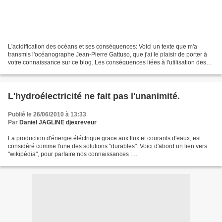
L'acidification des océans et ses conséquences: Voici un texte que m'a
transmis l'océanographe Jean-Pierre Gattuso, que j'ai le plaisir de porter à
votre connaissance sur ce blog. Les conséquences liées à l'utilisation des
combustibles fossiles (charbon,...
L'hydroélectricité ne fait pas l'unanimité.
Publié le 26/06/2010 à 13:33
Par
Daniel JAGLINE djexreveur
La production d'énergie éléctrique grace aux flux et courants d'eaux, est
considéré comme l'une des solutions "durables". Voici d'abord un lien vers
"wikipédia", pour parfaire nos connaissances :
http://fr.wikipedia.org/wiki/%C3%89nergie_hydro%C3%A9lectrique...