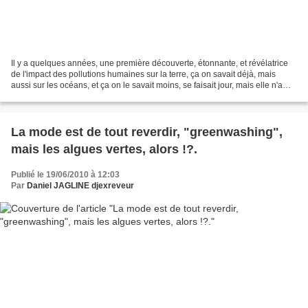
Il y a quelques années, une première découverte, étonnante, et révélatrice
de l'impact des pollutions humaines sur la terre, ça on savait déjà, mais
aussi sur les océans, et ça on le savait moins, se faisait jour, mais elle n'a
pourtant pas fait la "une"...
La mode est de tout reverdir, "greenwashing",
mais les algues vertes, alors !?.
Publié le 19/06/2010 à 12:03
Par
Daniel JAGLINE djexreveur