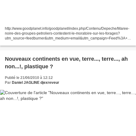
http://www.goodplanet.info/goodplanet/index.php/Contenu/Depeche/Maree-
noire-des-groupes-petroliers-contestent-le-moratoire-sur-les-forages?
utm_source=feedburner&utm_medium=email&utm_campaign=Feed%3A+G
oodplanetinfo+%28Les+D%C3%A9p%C3%AAches+GoodPlanet.info+%29..
.
Nouveaux continents en vue, terre..., terre..., ah
non...!, plastique ?
Publié le 21/06/2010 à 12:12
Par
Daniel JAGLINE djexreveur