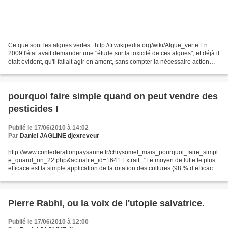
Ce que sont les algues vertes : http://fr.wikipedia.org/wiki/Algue_verte En
2009 l'état avait demander une "étude sur la toxicité de ces algues", et déjà il
était évident, qu'il fallait agir en amont, sans compter la nécessaire action
curative : http://www.liberation.fr/terre/0101586278-algues-vertes-on-n-avait-
jamais-vu-des-teneurs-de-gaz-si-elevees...
pourquoi faire simple quand on peut vendre des
pesticides !
Publié le 17/06/2010 à 14:02
Par
Daniel JAGLINE djexreveur
http://www.confederationpaysanne.fr/chrysomel_mais_pourquoi_faire_simpl
e_quand_on_22.php&actualite_id=1641 Extrait : "Le moyen de lutte le plus
efficace est la simple application de la rotation des cultures (98 % d’efficacité
pour détruire l’insecte en...
Pierre Rabhi, ou la voix de l'utopie salvatrice.
Publié le 17/06/2010 à 12:00