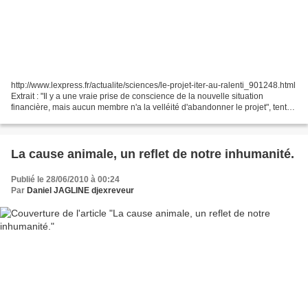
http://www.lexpress.fr/actualite/sciences/le-projet-iter-au-ralenti_901248.html
Extrait : "Il y a une vraie prise de conscience de la nouvelle situation
financière, mais aucun membre n'a la velléité d'abandonner le projet", tente
de rassurer Marc English,...
La cause animale, un reflet de notre inhumanité.
Publié le 28/06/2010 à 00:24
Par
Daniel JAGLINE djexreveur