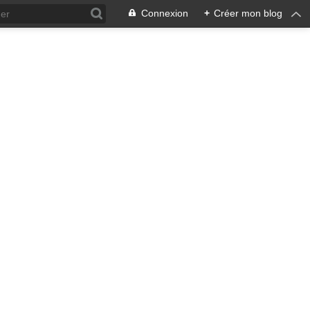
Connexion
+
Créer mon blog
ra !
 qui en émane pourrait ne pas
, pacifiste, je n'entrevois
 notre écosystème nourricier
ale, humaine car toute vie est