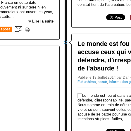
 France en cette date
constat tient de l'usurpation. Le 
mouvement ni sur terre ni en
ommerciaux ont ouvert les yeux,
 cette...
Lire la suite
epost
0
Le monde est fou e
accuse ceux qui v
défendre, d'irres
de l'absurde !
Publié le 13 Juillet 2014 par Da
Fukushima
,
santé
,
Information 
Nous somme en train de détruire
vie et ce sont souvent celles et
accuse de se battre pour une cau
intentions stupides, futiles,...