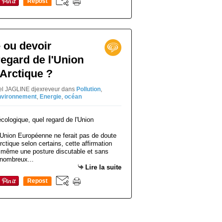
Repost
0
 ou devoir
regard de l'Union
Arctique ?
niel JAGLINE djexreveur
dans
Pollution
,
nvironnement
,
Energie
,
océan
 l'Union Européenne ne ferait pas de doute
rctique selon certains, cette affirmation
e même une posture discutable et sans
 nombreux...
Lire la suite
Repost
0