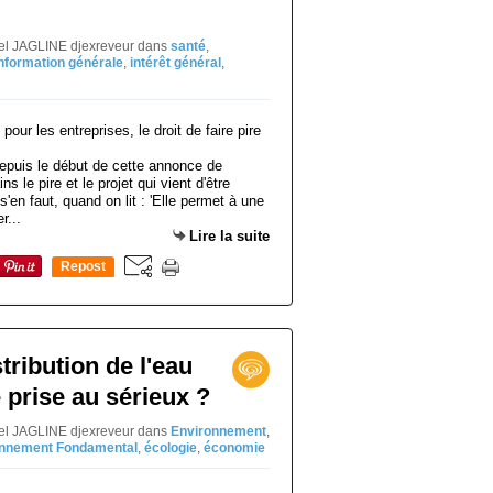
niel JAGLINE djexreveur
dans
santé
,
nformation générale
,
intérêt général
,
epuis le début de cette annonce de
ns le pire et le projet qui vient d'être
en faut, quand on lit : 'Elle permet à une
r...
Lire la suite
Repost
0
stribution de l'eau
e prise au sérieux ?
niel JAGLINE djexreveur
dans
Environnement
,
onnement Fondamental
,
écologie
,
économie