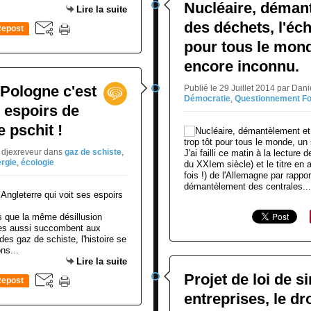
Nucléaire, démant
Lire la suite
des déchets, l'éch
epost
0
pour tous le mond
encore inconnu.
 Pologne c'est
Publié le 29 Juillet 2014 par Da
Démocratie
,
Questionnement F
s espoirs de
e pschit !
E djexreveur
dans
gaz de schiste
,
J'ai failli ce matin à la lecture 
rgie
,
écologie
du XXIem siècle) et le titre en 
fois !) de l'Allemagne par rappo
démantèlement des centrales...
 que la même désillusion
elles aussi succombent aux
 des gaz de schiste, l'histoire se
ns...
Lire la suite
Projet de loi de s
epost
0
entreprises, le dro