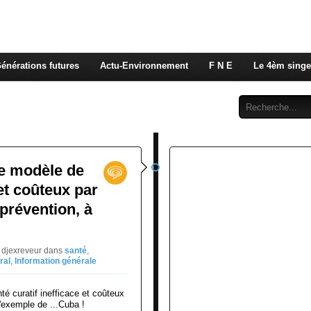
 rappelons nous, la seule énergie qui n'émet pas de GES e
 c'est de l'énergie vitale que nous volons à nos enfants
énérations futures
Actu-Environnement
F N E
Le 4èm singe
Abonnement
Contact
e modèle de
 et coûteux par
prévention, à
E djexreveur
dans
santé
,
ral
,
Information générale