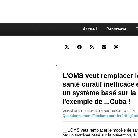
interdépendante des autres. Et
superflue de nos consommations
Accueil
Reporterre
G
L'OMS veut remplacer l
santé curatif inefficace
un système basé sur la 
l'exemple de ...Cuba !
Publié le 31 Juillet 2014 par Daniel JAGLIN
Questionnement Fondamental
,
intérêt géné