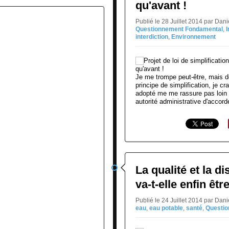
qu'avant !
Publié le 28 Juillet 2014 par Da
Questionnement Fondamental
,
I
interdiction
,
Environnement
Je me trompe peut-être, mais d
principe de simplification, je crai
adopté me me rassure pas loin s'
autorité administrative d'accorde
La qualité et la di
va-t-elle enfin êtr
Publié le 24 Juillet 2014 par Da
eau
,
eau potable
,
santé
,
Questi