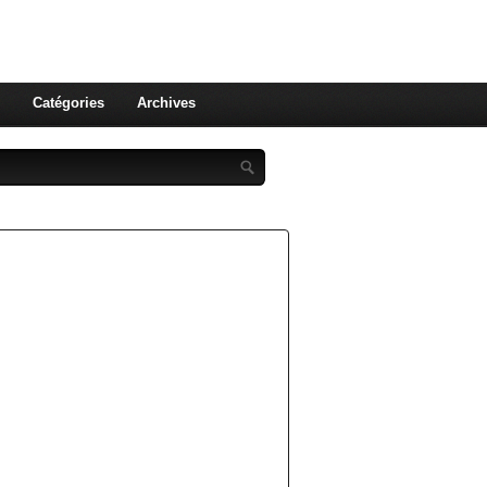
st celle qu'on utilise pas ! Le
 et aux leurs !
Catégories
Archives