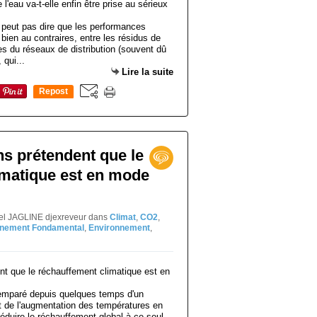
 peut pas dire que les performances
bien au contraires, entre les résidus de
ites du réseaux de distribution (souvent dû
 qui...
Lire la suite
Repost
0
ns prétendent que le
imatique est en mode
niel JAGLINE djexreveur
dans
Climat
,
CO2
,
nnement Fondamental
,
Environnement
,
 emparé depuis quelques temps d'un
êt de l'augmentation des températures en
duire le réchauffement global à ce seul