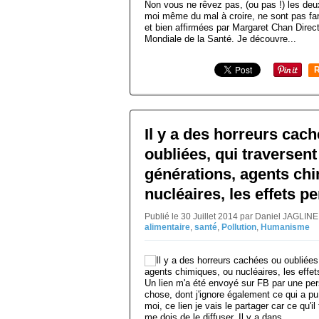
Non vous ne rêvez pas, (ou pas !) les deux 
moi même du mal à croire, ne sont pas far
et bien affirmées par Margaret Chan Direct
Mondiale de la Santé. Je découvre...
R
Il y a des horreurs cac
oubliées, qui traversent
générations, agents ch
nucléaires, les effets p
Publié le 30 Juillet 2014 par Daniel JAGLIN
alimentaire
,
santé
,
Pollution
,
Humanisme
Un lien m'a été envoyé sur FB par une per
chose, dont j'ignore également ce qui a pu
moi, ce lien je vais le partager car ce qu'
me dois de le diffuser. Il y a dans...