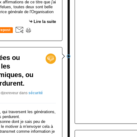
affirmations de ce titre que j'ai
felues, toutes deux sont belle
rice générale de l'Organisation
Lire la suite
epost
0
hées ou
 les
imiques, ou
erdurent.
E djexreveur
dans
sécurité
sonne dont je sais peu de
 le motiver à m'envoyer cela à
il transmet comme information je