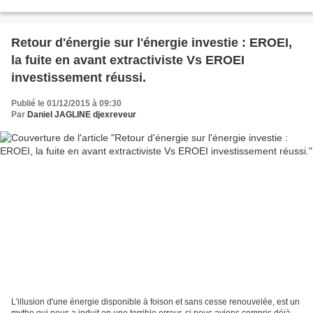
sont encore non traités, or l'engagement...
Retour d'énergie sur l'énergie investie : EROEI,
la fuite en avant extractiviste Vs EROEI
investissement réussi.
Publié le 01/12/2015 à 09:30
Par
Daniel JAGLINE djexreveur
L'illusion d'une énergie disponible à foison et sans cesse renouvelée, est un
mythe qui nous a induit en une terrible erreur, si nous avions compris déjà