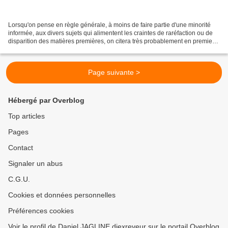
Lorsqu'on pense en règle générale, à moins de faire partie d'une minorité
informée, aux divers sujets qui alimentent les craintes de raréfaction ou de
disparition des matières premières, on citera très probablement en premier
le pétrole et tous ses dérivés,...
Page suivante >
Hébergé par Overblog
Top articles
Pages
Contact
Signaler un abus
C.G.U.
Cookies et données personnelles
Préférences cookies
Voir le profil de Daniel JAGLINE djexreveur sur le portail Overblog