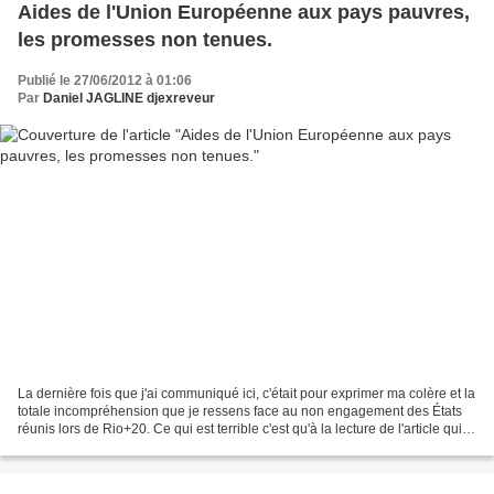
Aides de l'Union Européenne aux pays pauvres,
les promesses non tenues.
Publié le 27/06/2012 à 01:06
Par
Daniel JAGLINE djexreveur
La dernière fois que j'ai communiqué ici, c'était pour exprimer ma colère et la
totale incompréhension que je ressens face au non engagement des États
réunis lors de Rio+20. Ce qui est terrible c'est qu'à la lecture de l'article qui
va suivre, je me suis...