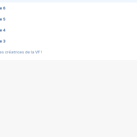
e 6
e 5
e 4
e 3
s créatrices de la VF !
e 2
e 1
e Mektoub My Love arrive enfin ! Rencontre avec Shaïn Boumedine et Sal
i : après Toni en famille
elle réalise le bouleversant Dites lui que je l'aime
ais ! Rencontre autour de Vie privée de Rebecca Zlotowski
 de Marguerite, Grave... Rencontre avec Ella Rumpf