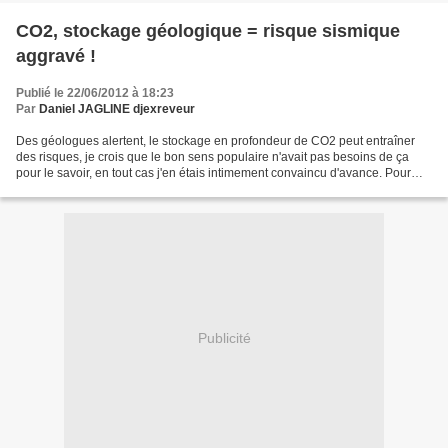
CO2, stockage géologique = risque sismique
aggravé !
Publié le 22/06/2012 à 18:23
Par
Daniel JAGLINE djexreveur
Des géologues alertent, le stockage en profondeur de CO2 peut entraîner
des risques, je crois que le bon sens populaire n'avait pas besoins de ça
pour le savoir, en tout cas j'en étais intimement convaincu d'avance. Pour
peu qu'on y additionne l'expoitatation...
Publicité