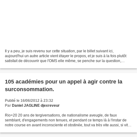
Il y a peu, je suis revenu sur cette situation, par le billet suivant ici,
aujourd'hui un autre article vient étayer le propos, et je suis à la fois plutôt
satisfait de découvrir que l'OMS elle même, se penche sur la question,
même si j'accorde déjà peu...
105 académies pour un appel à agir contre la
surconsommation.
Publié le 16/06/2012 à 23:32
Par
Daniel JAGLINE djexreveur
Rio+20 20 ans de tergiversations, de nationalisme aveugle, de faux
semblant, d'engagements non tenues, et pendant ce temps là à l'instar de
notre course en avant inconsciente et obstinée, tout va très vite aussi, si vite,
perte de biodiversité, pollutions,...