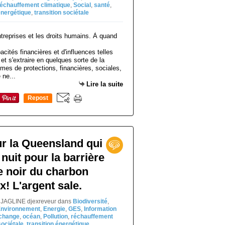
réchauffement climatique
,
Social
,
santé
,
énergétique
,
transition sociétale
cités financières et d'influences telles
 et s'extraire en quelques sorte de la
mes de protections, financières, sociales,
 ne...
Lire la suite
Repost
0
r la Queensland qui
nuit pour la barrière
le noir du charbon
x! L'argent sale.
el JAGLINE djexreveur
dans
Biodiversité
,
nvironnement
,
Energie
,
GES
,
Information
échange
,
océan
,
Pollution
,
réchauffement
sociétale
,
transition énergétique