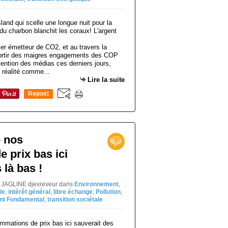
ier émetteur de CO2, et au travers la
sortir des maigres engagements des COP
tention des médias ces derniers jours,
 réalité comme...
Lire la suite
Repost
0
e nos
 prix bas ici
 là bas !
el JAGLINE djexreveur
dans
Environnement
,
le
,
intérêt général
,
libre échange
,
Pollution
,
nt Fondamental
,
transition sociétale