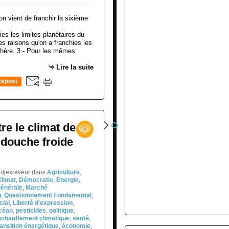
es les limites planétaires du
s raisons qu'on a franchies les
osphère. 3 - Pour les mêmes
Lire la suite
epost
0
re le climat de
e douche froide
 djexreveur
dans
Agriculture
,
Climat
,
Démocratie
,
Energie
,
générale
,
Marché
n
,
Questionnement Fondamental
,
cial
,
Liberté d'expression
,
céan
,
pesticides
,
politique
,
échauffement climatique
,
santé
,
ransition énergétique
,
économie
,