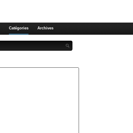
st celle qu'on utilise pas ! Le
 et aux leurs !
Catégories
Archives