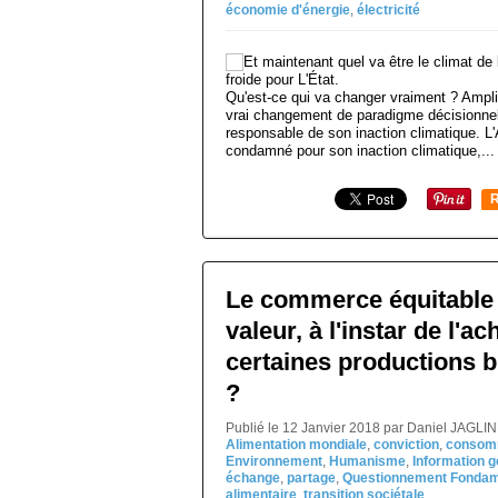
économie d'énergie
,
électricité
Qu'est-ce qui va changer vraiment ? Ampli
vrai changement de paradigme décisionnel ?
responsable de son inaction climatique. L'Af
condamné pour son inaction climatique,...
R
Le commerce équitable 
valeur, à l'instar de l'
certaines productions b
?
Publié le 12 Janvier 2018 par Daniel JAGLI
Alimentation mondiale
,
conviction
,
consom
Environnement
,
Humanisme
,
Information g
échange
,
partage
,
Questionnement Fondam
alimentaire
,
transition sociétale