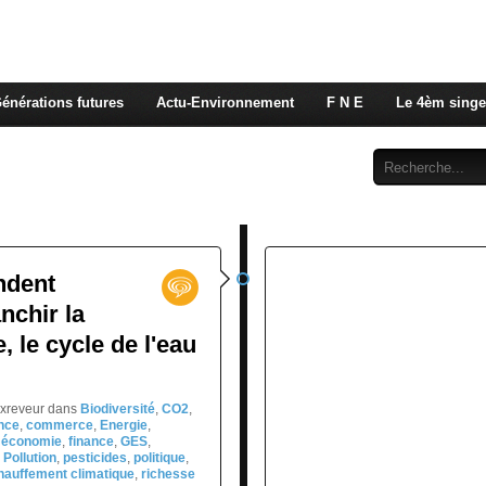
 rappelons nous, la seule énergie qui n'émet pas de GES e
 c'est de l'énergie vitale que nous volons à nos enfants
énérations futures
Actu-Environnement
F N E
Le 4èm singe
Abonnement
Contact
ndent
nchir la
, le cycle de l'eau
exreveur
dans
Biodiversité
,
CO2
,
nce
,
commerce
,
Energie
,
,
économie
,
finance
,
GES
,
,
Pollution
,
pesticides
,
politique
,
hauffement climatique
,
richesse