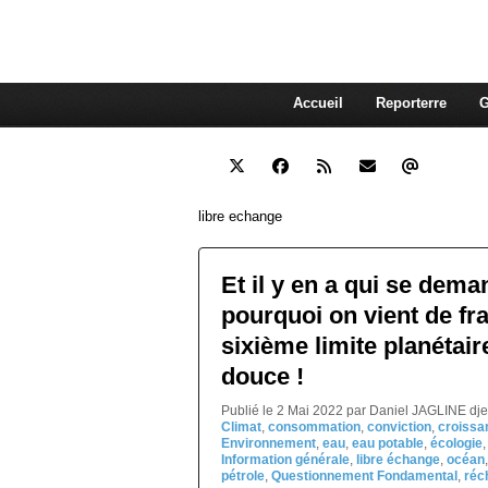
interdépendante des autres. Et
superflue de nos consommations
Accueil
Reporterre
G
libre echange
Et il y en a qui se dema
pourquoi on vient de fra
sixième limite planétaire
douce !
Publié le 2 Mai 2022 par Daniel JAGLINE dj
Climat
,
consommation
,
conviction
,
croissa
Environnement
,
eau
,
eau potable
,
écologie
Information générale
,
libre échange
,
océan
pétrole
,
Questionnement Fondamental
,
réc