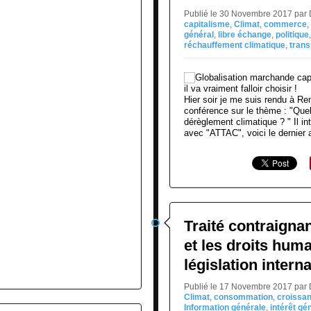
Publié le 30 Novembre 2017 par
capitalisme
,
Climat
,
commerce
,
général
,
libre échange
,
politique
réchauffement climatique
,
trans
Hier soir je me suis rendu à 
conférence sur le thème : "Quel
dérèglement climatique ? " Il in
avec "ATTAC", voici le dernier ar
Traité contraignan
et les droits hum
législation intern
Publié le 17 Novembre 2017 par
Climat
,
consommation
,
croissa
Information générale
,
intérêt gé