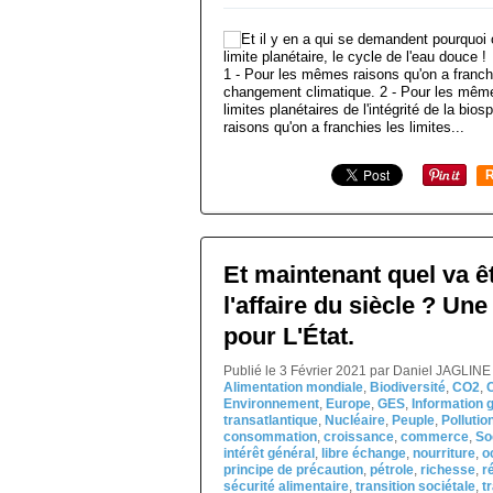
1 - Pour les mêmes raisons qu'on a franchi
changement climatique. 2 - Pour les même
limites planétaires de l'intégrité de la bi
raisons qu'on a franchies les limites...
R
Et maintenant quel va êt
l'affaire du siècle ? Un
pour L'État.
Publié le 3 Février 2021 par Daniel JAGLINE
Alimentation mondiale
,
Biodiversité
,
CO2
,
Environnement
,
Europe
,
GES
,
Information 
transatlantique
,
Nucléaire
,
Peuple
,
Pollutio
consommation
,
croissance
,
commerce
,
So
intérêt général
,
libre échange
,
nourriture
,
o
principe de précaution
,
pétrole
,
richesse
,
r
sécurité alimentaire
,
transition sociétale
,
t