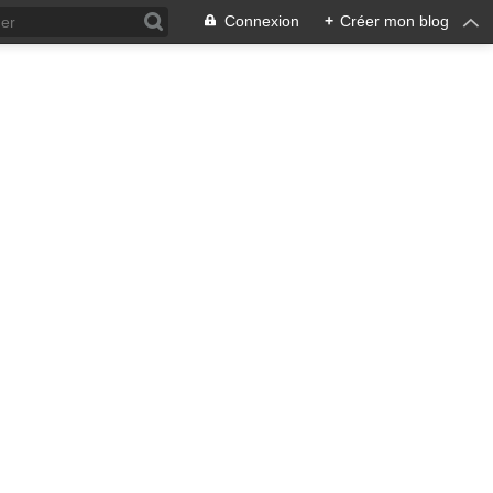
Connexion
+
Créer mon blog
ra !
 qui en émane pourrait ne pas
, pacifiste, je n'entrevois
 notre écosystème nourricier
ale, humaine car toute vie est