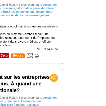
 Daniel JAGLINE djexreveur
dans
conviction
,
croissance
,
Information générale
,
intérêt
,
pétrole
,
Questionnement Fondamental
,
ition sociétale
,
transition énergétique
Rennes où Maxime Combes tenait une
les solutions pour sortir de l’impasse du
tervient dans divers médias, et officie
ticle si...
Lire la suite
Repost
0
t sur les entreprises
ains. À quand une
ationale?
 Daniel JAGLINE djexreveur
dans
conviction
,
nce
,
commerce
,
Environnement
,
néral
,
libre échange
,
politique
,