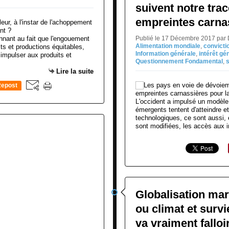
suivent notre tra
empreintes carnas
onnant au fait que l'engouement
Publié le 17 Décembre 2017 par
Alimentation mondiale
,
convicti
ts et productions équitables,
Information générale
,
intérêt gé
 impulser aux produits et
Questionnement Fondamental
,
s
Lire la suite
epost
0
L'occident a impulsé un modèl
émergents tentent d'atteindre e
technologiques, ce sont aussi, e
sont modifiées, les accès aux i
Globalisation mar
ou climat et survi
va vraiment falloir