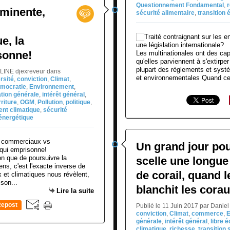
Questionnement Fondamental
,
minente,
sécurité alimentaire
,
transition 
e, la
isonne!
Les multinationales ont des capa
qu'elles parviennent à s'extirper
plupart des règlements et systè
GLINE djexreveur
dans
et environnementales Quand ce
rsité
,
conviction
,
Climat
,
mocratie
,
Environnement
,
tion générale
,
intérêt général
,
riture
,
OGM
,
Pollution
,
politique
,
nt climatique
,
sécurité
 énergétique
Un grand jour pou
on que de poursuivre la
scelle une longue 
ens, c'est l'exacte inverse de
de corail, quand 
 et climatiques nous révèlent,
son...
blanchit les corau
Lire la suite
epost
Publié le 11 Juin 2017 par Dani
conviction
,
Climat
,
commerce
,
E
0
générale
,
intérêt général
,
libre 
climatique
,
richesse
,
transition 