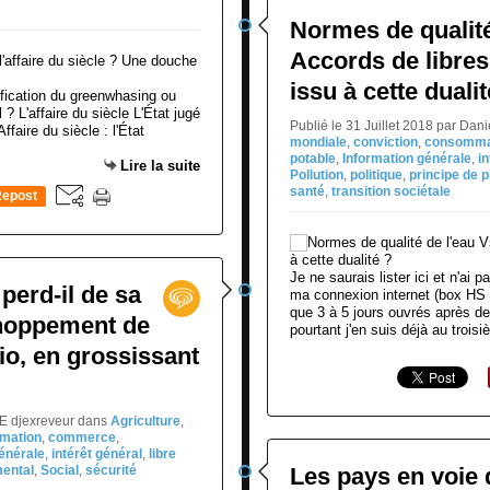
Normes de qualité
Accords de libres
issu à cette dualit
fication du greenwhasing ou
 L'affaire du siècle L'État jugé
Publié le 31 Juillet 2018 par Da
faire du siècle : l'État
mondiale
,
conviction
,
consomma
potable
,
Information générale
,
i
Lire la suite
Pollution
,
politique
,
principe de 
santé
,
transition sociétale
epost
0
Je ne saurais lister ici et n'ai p
perd-il de sa
ma connexion internet (box HS 
que 3 à 5 jours ouvrés après dem
achoppement de
pourtant j'en suis déjà au troisi
io, en grossissant
NE djexreveur
dans
Agriculture
,
mation
,
commerce
,
énérale
,
intérêt général
,
libre
ental
,
Social
,
sécurité
Les pays en voie