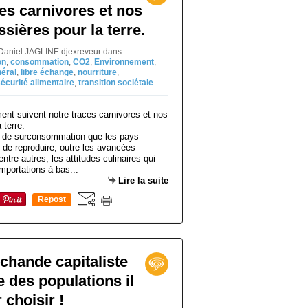
ces carnivores et nos
sières pour la terre.
 Daniel JAGLINE djexreveur
dans
on
,
consommation
,
CO2
,
Environnement
,
néral
,
libre échange
,
nourriture
,
écurité alimentaire
,
transition sociétale
e de surconsommation que les pays
t de reproduire, outre les avancées
ntre autres, les attitudes culinaires qui
mportations à bas...
Lire la suite
Repost
0
chande capitaliste
e des populations il
 choisir !