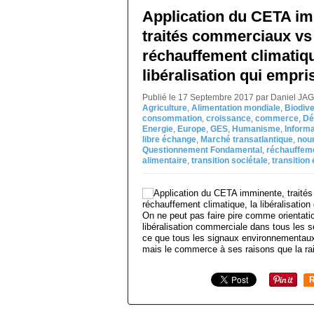
Application du CETA im
traités commerciaux vs
réchauffement climatiqu
libéralisation qui empr
Publié le 17 Septembre 2017 par Daniel JA
Agriculture
,
Alimentation mondiale
,
Biodive
consommation
,
croissance
,
commerce
,
Dé
Energie
,
Europe
,
GES
,
Humanisme
,
Informa
libre échange
,
Marché transatlantique
,
nour
Questionnement Fondamental
,
réchauffeme
alimentaire
,
transition sociétale
,
transition
On ne peut pas faire pire comme orientati
libéralisation commerciale dans tous les s
ce que tous les signaux environnementaux
mais le commerce à ses raisons que la rai
R