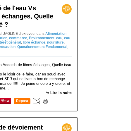
 de l'eau Vs
 échanges, Quelle
é ?
niel JAGLINE djexreveur
dans
Alimentation
tion
,
commerce
,
Environnement
,
eau
,
eau
ntérêt général
,
libre échange
,
nourriture
,
précaution
,
Questionnement Fondamental
,
as le loisir de le faire, car en souci avec
et SFR qui ne livre la box de rechange
ande!!!!!!! Je peine encore à y croire, et
ème...
Lire la suite
Repost
0
 de dévoiement