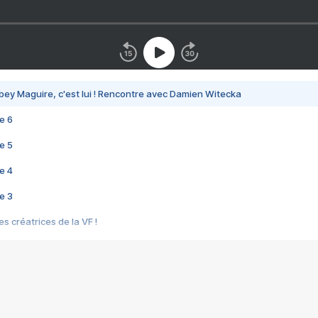
bey Maguire, c'est lui ! Rencontre avec Damien Witecka
e 6
e 5
e 4
e 3
s créatrices de la VF !
e 2
e 1
e Mektoub My Love arrive enfin ! Rencontre avec Shaïn Boumedine et Sal