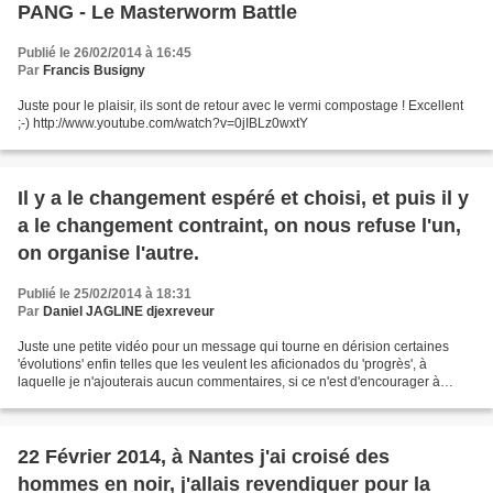
PANG - Le Masterworm Battle
Publié le 26/02/2014 à 16:45
Par
Francis Busigny
Juste pour le plaisir, ils sont de retour avec le vermi compostage ! Excellent
;-) http://www.youtube.com/watch?v=0jIBLz0wxtY
Il y a le changement espéré et choisi, et puis il y
a le changement contraint, on nous refuse l'un,
on organise l'autre.
Publié le 25/02/2014 à 18:31
Par
Daniel JAGLINE djexreveur
Juste une petite vidéo pour un message qui tourne en dérision certaines
'évolutions' enfin telles que les veulent les aficionados du 'progrès', à
laquelle je n'ajouterais aucun commentaires, si ce n'est d'encourager à
suivre 'Survival' afin de ne pas...
22 Février 2014, à Nantes j'ai croisé des
hommes en noir, j'allais revendiquer pour la