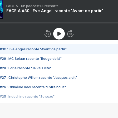
FACE A - un podcast Purecharts
FACE A #30 : Eve Angeli raconte "Avant de partir"
#30 : Eve Angeli raconte "Avant de partir"
#29 : MC Solaar raconte "Bouge de là"
28 : Lorie raconte "Je vais vite"
#27 : Christophe Willem raconte "Jacques a dit"
#26 : Chimène Badi raconte "Entre nous"
#25 : Indochine raconte "3e sexe"
#24 : Zaho raconte "C'est chelou"
#23 : Patrick Bruel raconte "Au café des délices"