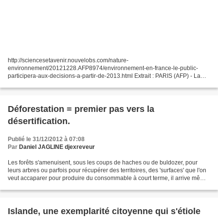
http://sciencesetavenir.nouvelobs.com/nature-
environnement/20121228.AFP8974/environnement-en-france-le-public-
participera-aux-decisions-a-partir-de-2013.html Extrait : PARIS (AFP) - La
participation du public à l'élaboration des décisions concernant
l'environnement,...
Déforestation = premier pas vers la
désertification.
Publié le 31/12/2012 à 07:08
Par
Daniel JAGLINE djexreveur
Les forêts s'amenuisent, sous les coups de haches ou de buldozer, pour
leurs arbres ou parfois pour récupérer des territoires, des 'surfaces' que l'on
veut accaparer pour produire du consommable à court terme, il arrive même
qu'on ai la trompeuse affirmation...
Islande, une exemplarité citoyenne qui s'étiole