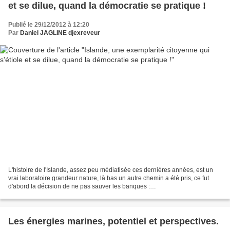
et se dilue, quand la démocratie se pratique !
Publié le 29/12/2012 à 12:20
Par
Daniel JAGLINE djexreveur
L'histoire de l'Islande, assez peu médiatisée ces dernières années, est un
vrai laboratoire grandeur nature, là bas un autre chemin a été pris, ce fut
d'abord la décision de ne pas sauver les banques :
http://www.telerama.fr/monde/la-constitution-islandaise-s-ecrit-sur-les-
reseaux-sociaux,70444.php...
Les énergies marines, potentiel et perspectives.