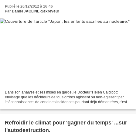
Publié le 26/12/2012 à 16:46
Par
Daniel JAGLINE djexreveur
Dans son analyse et ses mises en garde, le Docteur 'Helen Caldicott'
envisage que les décideurs de tous ordres agissent ou non-agissent par
'méconnaissance' de certaines incidences pourtant déjà démontrées, c'est
leur accorder une circonstance atténuante...
Refroidir le climat pour 'gagner du temps' ...sur
l'autodestruction.