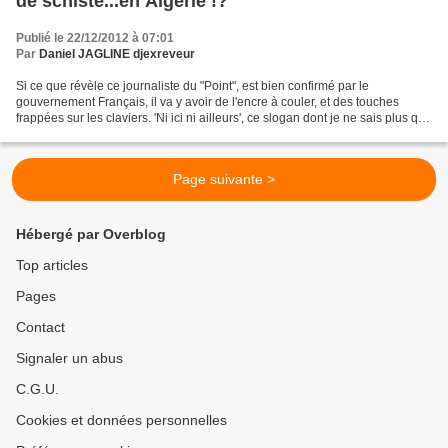
de schiste...en Algérie !?
Publié le 22/12/2012 à 07:01
Par
Daniel JAGLINE djexreveur
Si ce que révèle ce journaliste du "Point", est bien confirmé par le
gouvernement Français, il va y avoir de l'encre à couler, et des touches
frappées sur les claviers. 'Ni ici ni ailleurs', ce slogan dont je ne sais plus qui
l'a utilisé en premier et...
Page suivante >
Hébergé par Overblog
Top articles
Pages
Contact
Signaler un abus
C.G.U.
Cookies et données personnelles