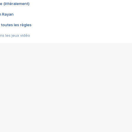
e (littéralement)
im Rayan
 toutes les règles
s les jeux vidéo
us choquant de Rockstar ? - Le scandale BULLY
e plus moche de Steam
du RÊVE tourne au CAUCHEMAR
pendant 8 heures
it… à tort
umiliés par un jeu vidéo
ire - Final Fantasy 8
ti un empire - Age of Empires
story DOFUS