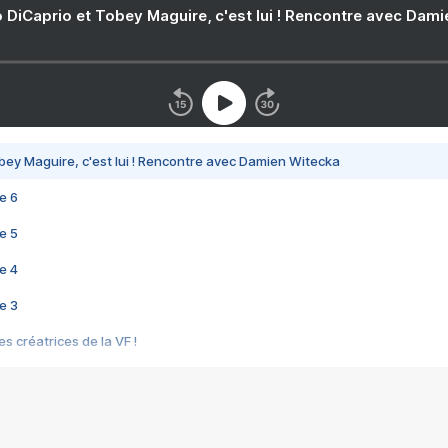
 DiCaprio et Tobey Maguire, c'est lui ! Rencontre avec Dam
bey Maguire, c'est lui ! Rencontre avec Damien Witecka
e 6
e 5
e 4
e 3
s créatrices de la VF !
e 2
e 1