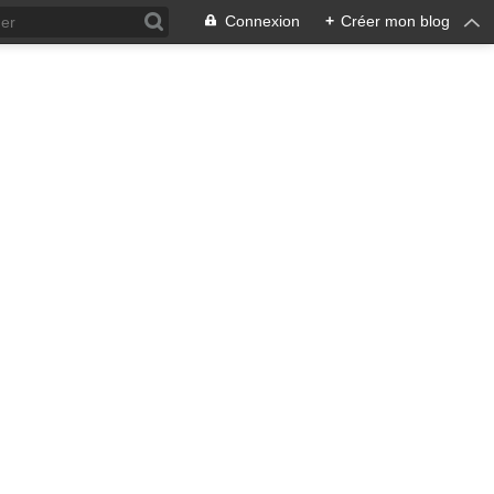
Connexion
+
Créer mon blog
ra !
 qui en émane pourrait ne pas
, pacifiste, je n'entrevois
 notre écosystème nourricier
ale, humaine car toute vie est