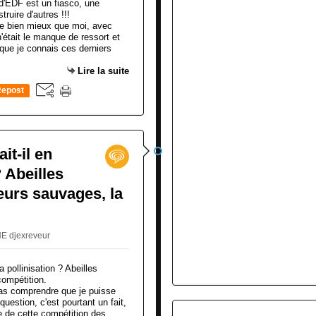
e bien mieux que moi, avec
'était le manque de ressort et
 que je connais ces derniers
Lire la suite
epost
0
it-il en
? Abeilles
eurs sauvages, la
NE djexreveur
as comprendre que je puisse
uestion, c'est pourtant un fait,
e de cette compétition des