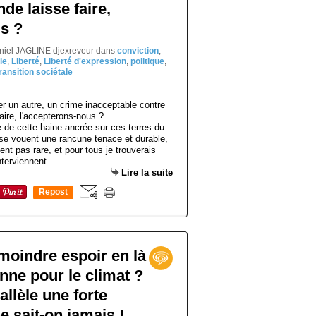
de laisse faire,
s ?
aniel JAGLINE djexreveur
dans
conviction
,
le
,
Liberté
,
Liberté d'expression
,
politique
,
ransition sociétale
e de cette haine ancrée sur ces terres du
se vouent une rancune tenace et durable,
nt pas rare, et pour tous je trouverais
terviennent...
Lire la suite
Repost
0
 moindre espoir en là
nne pour le climat ?
llèle une forte
e sait-on jamais !