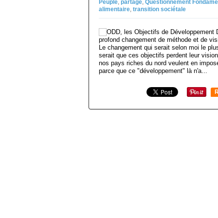
Peuple
,
partage
,
Questionnement Fondame
alimentaire
,
transition sociétale
Le changement qui serait selon moi le plus
serait que ces objectifs perdent leur visi
nos pays riches du nord veulent en impose
parce que ce "développement" là n'a...
R