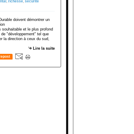
ntal
,
richesse
,
sécurité
 souhaitable et le plus profond
on de "développement" tel que
r la direction à ceux du sud,
Lire la suite
epost
0