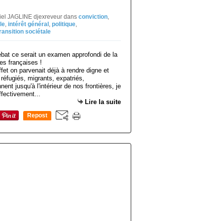
niel JAGLINE djexreveur
dans
conviction
,
le
,
intérêt général
,
politique
,
ransition sociétale
et on parvenait déjà à rendre digne et
réfugiés, migrants, expatriés,
ent jusqu'à l'intérieur de nos frontières, je
ffectivement...
Lire la suite
Repost
0