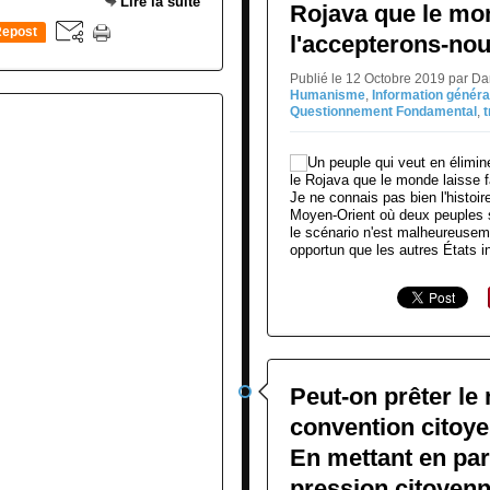
Lire la suite
Rojava que le mon
epost
l'accepterons-nou
0
Publié le 12 Octobre 2019 par D
Humanisme
,
Information généra
Questionnement Fondamental
,
t
Je ne connais pas bien l'histoir
Moyen-Orient où deux peuples 
le scénario n'est malheureuseme
opportun que les autres États in
Peut-on prêter le
convention citoye
En mettant en para
pression citoyenn