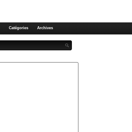
st celle qu'on utilise pas ! Le
 et aux leurs !
Catégories
Archives