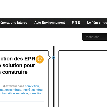
 rappelons nous, la seule énergie qui n'émet pas de GES e
 c'est de l'énergie vitale que nous volons à nos enfants
énérations futures
Actu-Environnement
F N E
Le 4èm singe
Abonnement
Contact
uction des EPR
e solution pour
en construire
NE djexreveur
dans
conviction
,
rmation générale
,
intérêt général
,
é
,
transition sociétale
,
transition