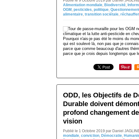
Publié le 9 Octobre 2019 par Daniel JAGLIN
Alimentation mondiale
,
Biodiversité
,
Inform
OGM
,
pesticides
,
politique
,
Questionnemen
alimentaire
,
transition sociétale
,
réchauffe
Pourquoi n'ais-je pas été le moins du mond
qui est soulevé là, non pas que je connais
parce que comme beaucoup d'autres thème
parce que je crois depuis longtemps que le
R
ODD, les Objectifs de 
Durable doivent démont
profond changement de
vision
Publié le 1 Octobre 2019 par Daniel JAGLIN
mondiale
,
conviction
,
Démocratie
,
Humani