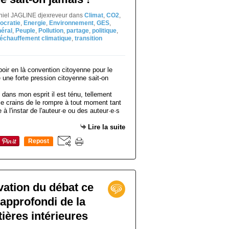
aniel JAGLINE djexreveur
dans
Climat
,
CO2
,
cratie
,
Energie
,
Environnement
,
GES
,
néral
,
Peuple
,
Pollution
,
partage
,
politique
,
réchauffement climatique
,
transition
 dans mon esprit il est ténu, tellement
 je crains de le rompre à tout moment tant
e à l'instar de l'auteur·e ou des auteur·e·s
Lire la suite
Repost
0
vation du débat ce
approfondi de la
tières intérieures