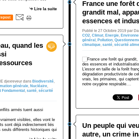
France une forêt q
Lire la suite
grandit mal, app
epost
essences et indus
0
Publié le 27 Octobre 2019 par D
CO2
,
Climat
,
Energie
,
Environn
général
,
Pollution
,
Questionneme
eau, quand les
climatique
,
santé
,
sécurité alime
ssi
ressources
L'essor en taille de la forêt fran
dégradation productiviste de cell
vrais, les primaires, qui capten
NE djexreveur
dans
Biodiversité
,
notre oxygène respirable....
rmation générale
,
Nucléaire
,
t Fondamental
,
santé
,
sécurité
vraiment visibles, elles vont le
Un peuple qui veu
ts sont déjà indirectement liés
seuls différents historiques qui
autre, un crime i