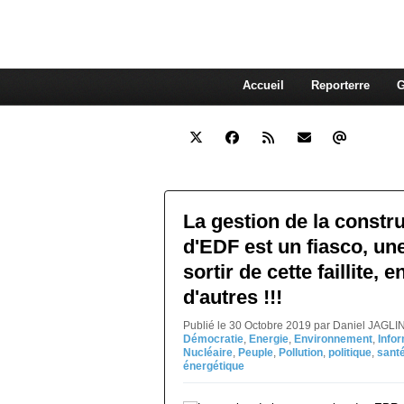
interdépendante des autres. Et
superflue de nos consommations
Accueil
Reporterre
G
La gestion de la constr
d'EDF est un fiasco, un
sortir de cette faillite, 
d'autres !!!
Publié le 30 Octobre 2019 par Daniel JAGLI
Démocratie
,
Energie
,
Environnement
,
Info
Nucléaire
,
Peuple
,
Pollution
,
politique
,
sant
énergétique