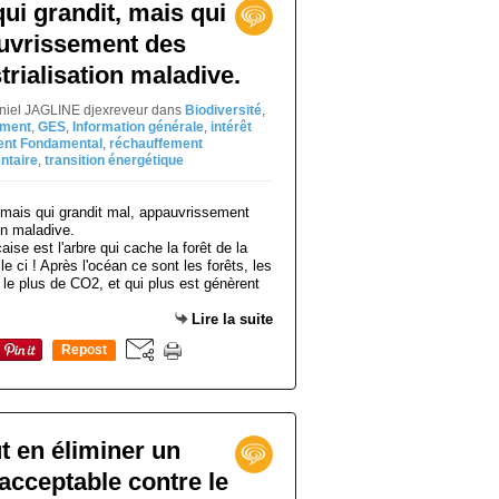
ui grandit, mais qui
auvrissement des
trialisation maladive.
aniel JAGLINE djexreveur
dans
Biodiversité
,
ement
,
GES
,
Information générale
,
intérêt
nt Fondamental
,
réchauffement
ntaire
,
transition énergétique
çaise est l'arbre qui cache la forêt de la
e ci ! Après l'océan ce sont les forêts, les
t le plus de CO2, et qui plus est génèrent
Lire la suite
Repost
0
t en éliminer un
nacceptable contre le