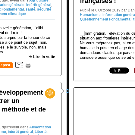
françaises !
E djexreveur
dans
Agriculture
,
ation générale
,
intérêt général
,
t Fondamental
,
santé
,
sécurité
Publié le 6 Octobre 2019 par Da
ment climatique
Humanisme
,
Information généra
Questionnement Fondamental
,
t
e surpris par la teneur de ce
se à ce point ce sujet, non,
Ne vous méprenez pas, si en eff
s je le survole, non, mais
humaine la prise en charge des 
s...
demandeurs d'asiles qui parvienn
Lire la suite
considère aussi que ce serait e
epost
0
Développement
rer un
 méthode et de
E djexreveur
dans
Alimentation
sme
,
intérêt général
,
Liberté
,