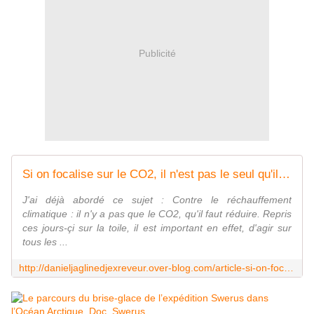
Publicité
Si on focalise sur le CO2, il n'est pas le seul qu'il faut combattre. - djexreveur Daniel JAGLINE
J'ai déjà abordé ce sujet : Contre le réchauffement
climatique : il n'y a pas que le CO2, qu'il faut réduire. Repris
ces jours-çi sur la toile, il est important en effet, d'agir sur
tous les ...
http://danieljaglinedjexreveur.over-blog.com/article-si-on-focalise-sur-le-co2-il-n-est-pas-le-seul-qu-il-faut-combattre-97151946.html