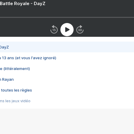
 Battle Royale - DayZ
 DayZ
 a 13 ans (et vous l'avez ignoré)
e (littéralement)
im Rayan
 toutes les règles
s les jeux vidéo
us choquant de Rockstar ? - Le scandale BULLY
e plus moche de Steam
du RÊVE tourne au CAUCHEMAR