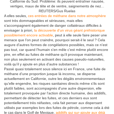
Californie du Sud. Problème: ils peuvent entraîner nausée,
vertiges, maux de tête et de ventre, saignements de nez...
REUTERS/Gus Ruelas
A elles seules,
ces entrées de méthane dans notre atmosphère
sont très dommageables et sérieuses, mais elles
s'accompagnent également de danger collatéraux difficiles à
envisager à priori,
la découverte d'un virus géant préhistorique
possiblement encore activable
, peut à elle seule faire peser une
menace que l'on peut craindre, pourquoi serait-il le seul ? Cela
augure d'autres formes de congélations possibles, mais ce n'est
pas tout, car quand l'humain s'en mêle c'est même plutôt encore
pire, en effet au fuites de méthane qu'il provoque maintenant,
non plus seulement en activant des causes pseudo-naturelles,
voilà qu'il y ajoute en plus d'autre substances !
Passé quasi totalement sous silence ici en France, une fuite de
méthane d'une proportion jusque là inconnu, se disperse
actuellement en Californie, outre les dégâts environnementaux
qu'elle engendre, les risques sanitaires directs même s'ils sont
plutôt faibles, sont accompagnés d'une autre dispersion, elle
totalement provoquée par l'action directe humaine, des additifs,
permettant de détecter les fuites, et ces derniers eux sont
potentiellement très néfastes, cela fait penser aux dispersant
utilisés par exemples lors des fuites de pétrole, comme cela à été
le cas dans le Golf de Mexique,
additifs qui sur-ajoute aux déjà