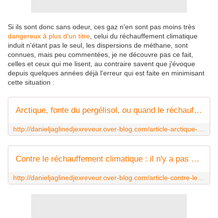
Si ils sont donc sans odeur, ces gaz n'en sont pas moins très
dangereux à plus d'un titre
, celui du réchauffement climatique
induit n'étant pas le seul, les dispersions de méthane, sont
connues, mais peu commentées, je ne découvre pas ce fait,
celles et ceux qui me lisent, au contraire savent que j'évoque
depuis quelques années déjà l'erreur qui est faite en minimisant
cette situation :
Arctique, fonte du pergélisol, ou quand le réchauffement accélère le réchauffement. - djexreveur Daniel JAGLINE
http://danieljaglinedjexreveur.over-blog.com/article-arctique-fonte-du-pergelisol-ou-quand-le-rechauffement-accelere-le-rechauffement-88576619.html
Contre le réchauffement climatique : il n'y a pas que le CO2, qu'il faut réduire. - djexreveur Daniel JAGLINE
http://danieljaglinedjexreveur.over-blog.com/article-contre-le-rechauffement-climatique-il-n-y-a-pas-que-le-co2-qu-il-faut-reduire-90943587.html