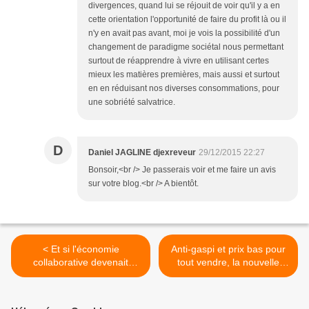
divergences, quand lui se réjouit de voir qu'il y a en
cette orientation l'opportunité de faire du profit là ou il
n'y en avait pas avant, moi je vois la possibilité d'un
changement de paradigme sociétal nous permettant
surtout de réapprendre à vivre en utilisant certes
mieux les matières premières, mais aussi et surtout
en en réduisant nos diverses consommations, pour
une sobriété salvatrice.
D
Daniel JAGLINE djexreveur
29/12/2015 22:27
Bonsoir,<br /> Je passerais voir et me faire un avis
sur votre blog.<br /> A bientôt.
< Et si l'économie
Anti-gaspi et prix bas pour
collaborative devenait
tout vendre, la nouvelle
coopérative, la récupération
arme de consommation
de nos partages s'est faite
massive. Le commerce
captage de profits !
absolue qui nous rend