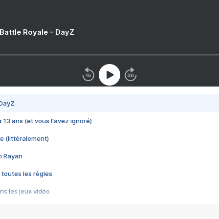
 Battle Royale - DayZ
 DayZ
 a 13 ans (et vous l'avez ignoré)
e (littéralement)
im Rayan
 toutes les règles
s les jeux vidéo
us choquant de Rockstar ? - Le scandale BULLY