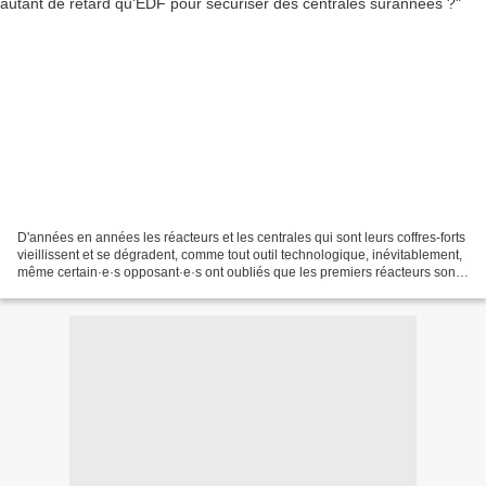
D'années en années les réacteurs et les centrales qui sont leurs coffres-forts
vieillissent et se dégradent, comme tout outil technologique, inévitablement,
même certain·e·s opposant·e·s ont oubliés que les premiers réacteurs sont
nés d'un cahier des...