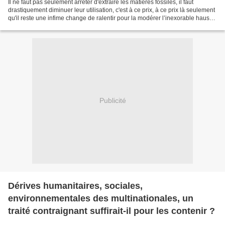
Il ne faut pas seulement arrêter d'extraire les matières fossiles, il faut
drastiquement diminuer leur utilisation, c'est à ce prix, à ce prix là seulement
qu'il reste une infime change de ralentir pour la modérer l’inexorable hausse
globale des T° sur...
Publicité
Dérives humanitaires, sociales,
environnementales des multinationales, un
traité contraignant suffirait-il pour les contenir ?