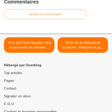
Commentaires
Ajouter un commentaire
< Ce qu'il faut recycler c'est
Sortir de la dissuasion
notre mode de pensée et
nucléaire. Préparer la paix
notre mode de vie, seul
ce n'est pas envisager la
cela pourrait-être durable !
guerre globale et totale.! >
Hébergé par Overblog
Top articles
Pages
Contact
Signaler un abus
C.G.U.
Cookies et données personnelles