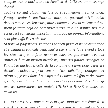
compter que le nucléaire non émetteur de CO2 est un mensonge
éhonté.
Tout ce constat global j'en fais part régulièrement sur ce blog,
j'évoque moins le nucléaire militaire, qui pourtant mérite qu'on
dénonce aussi ses horreurs, mais comme le savent celleux qui me
lisent je traite déjà de nombreux sujets, cela ne signifie pas que
cet aspect soit moins important, mais que de bonnes informations
sont plus difficiles à obtenir.
Si pour la plupart ces situations sont en place et ne peuvent donc
être changées radicalement, sauf à parvenir à faire éteindre tous
les réacteurs, et a faire renoncer tous les gouvernements aux
armes et à la dissuasion nucléaire, l'une des futures gabegies de
l'industrie nucléaire, celle de la conduite à suivre pour gérer les
déchets nucléaires peut encore être débattue, critiquée et
affrontée, je vais dans les temps qui viennent m'efforcer de traiter
spécifiquement cette lutte que mènent déjà depuis plus de vingt
ans les opposant·e·s au projets CIGEO à BURE et dans ses
environs.
CIGEO n'est pas l'unique dessein que l'industrie nucléaire à en
vue dans ce secteur élargie, d'autres plans témoignent de leurs