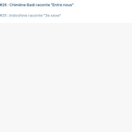
#26 : Chimène Badi raconte "Entre nous"
#25 : Indochine raconte "3e sexe"
#24 : Zaho raconte "C'est chelou"
#23 : Patrick Bruel raconte "Au café des délices"
#22 : Kyo raconte "Le chemin"
#21 : Nolwenn Leroy raconte "Cassé"
#20 : Patrick Hernandez raconte "Born to be alive"
#19 : Lorie raconte "Près de moi"
#18 : Michael Jones raconte "A nos actes manqués" (avec Jean-Jacque
#17 : Khaled raconte "Aïcha"
#16 : Corneille raconte "Parce qu'on vient de loin"
#15 : Indochine raconte "L'aventurier"