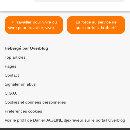
< Travailler pour vivre ou
La force au service de
vivre pour travailler, vivre de
quels ordres, la liberté
son travail ou en mourrir,
change de camp, reprimer
après l'amélioration, se
le peuple plutôt que le
dessine la dégradation.
protéger devient l'ordre des
Hébergé par Overblog
choses. >
Top articles
Pages
Contact
Signaler un abus
C.G.U.
Cookies et données personnelles
Préférences cookies
Voir le profil de Daniel JAGLINE djexreveur sur le portail Overblog