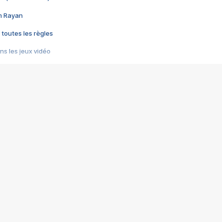
im Rayan
 toutes les règles
s les jeux vidéo
us choquant de Rockstar ? - Le scandale BULLY
e plus moche de Steam
du RÊVE tourne au CAUCHEMAR
pendant 8 heures
it… à tort
umiliés par un jeu vidéo
ire - Final Fantasy 8
ti un empire - Age of Empires
story DOFUS