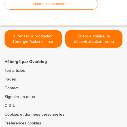
Ajouter un commentaire
< Penser la production
Energie solaire, la
d'énergie "solaire", mais
décentralisation rendu
pas seulement, autrement !
possible, produire
ensemble. >
Hébergé par Overblog
Top articles
Pages
Contact
Signaler un abus
C.G.U.
Cookies et données personnelles
Préférences cookies