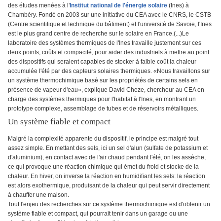
des études menées à l'
Institut national de l'énergie solaire
(Ines) à
Chambéry. Fondé en 2003 sur une initiative du CEA avec le CNRS, le CSTB
(Centre scientifique et technique du bâtiment) et l'université de Savoie, l'Ines
est le plus grand centre de recherche sur le solaire en France.(...)Le
laboratoire des systèmes thermiques de l'Ines travaille justement sur ces
deux points, coûts et compacité, pour aider des industriels à mettre au point
des dispositifs qui seraient capables de stocker à faible coût la chaleur
accumulée l'été par des capteurs solaires thermiques. «Nous travaillons sur
un système thermochimique basé sur les propriétés de certains sels en
présence de vapeur d'eau», explique David Cheze, chercheur au CEA en
charge des systèmes thermiques pour l'habitat à l'Ines, en montrant un
prototype complexe, assemblage de tubes et de réservoirs métalliques.
Un système fiable et compact
Malgré la complexité apparente du dispositif, le principe est malgré tout
assez simple. En mettant des sels, ici un sel d'alun (sulfate de potassium et
d'aluminium), en contact avec de l'air chaud pendant l'été, on les assèche,
ce qui provoque une réaction chimique qui émet du froid et stocke de la
chaleur. En hiver, on inverse la réaction en humidifiant les sels: la réaction
est alors exothermique, produisant de la chaleur qui peut servir directement
à chauffer une maison.
Tout l'enjeu des recherches sur ce système thermochimique est d'obtenir un
système fiable et compact, qui pourrait tenir dans un garage ou une