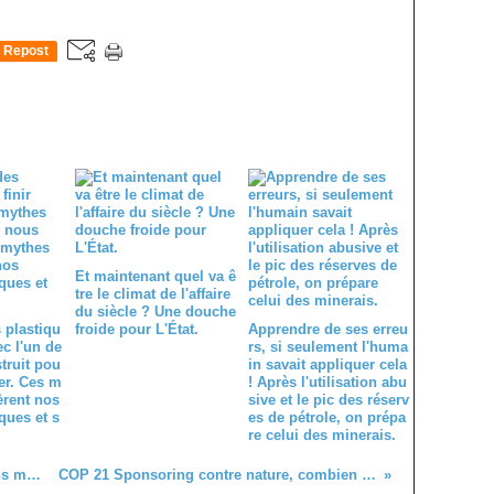
Repost
0
Et maintenant quel va ê
tre le climat de l'affaire
du siècle ? Une douche
 plastiqu
froide pour L'État.
Apprendre de ses erreu
ec l'un de
rs, si seulement l'huma
truit pou
in savait appliquer cela
er. Ces m
! Après l'utilisation abu
èrent nos
sive et le pic des réserv
ques et s
es de pétrole, on prépa
re celui des minerais.
Quand un rideau de bonnes intentions masque des pratiques trompeuses, la gestion des déchets.
COP 21 Sponsoring contre nature, combien seront-ils à verdir leur image en trompant sur leur noirceur.