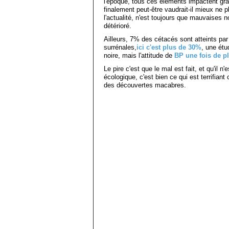
l'époque, tous ces éléments impactent gr
finalement peut-être vaudrait-il mieux ne p
l'actualité, n'est toujours que mauvaises 
détérioré.
Ailleurs, 7% des cétacés sont atteints par
surrénales,
ici c'est plus de 30%
, une étu
noire, mais l'attitude de
BP une fois de pl
Le pire c'est que le mal est fait, et qu'il
écologique, c'est bien ce qui est terrifiant
des découvertes macabres.