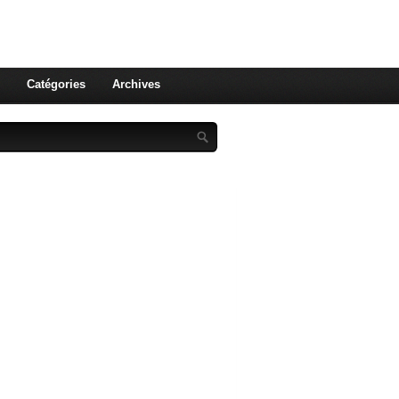
st celle qu'on utilise pas ! Le
 et aux leurs !
Catégories
Archives