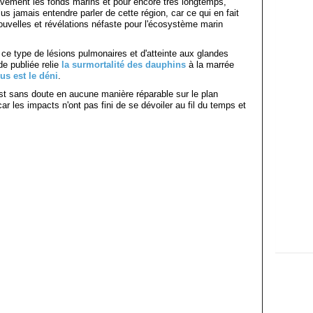
avement les fonds marins et pour encore très longtemps,
lus jamais entendre parler de cette région, car ce qui en fait
nouvelles et révélations néfaste pour l'écosystème marin
 ce type de lésions pulmonaires et d'atteinte aux glandes
de publiée relie
la surmortalité des dauphins
à la marrée
us est le déni
.
 n'est sans doute en aucune manière réparable sur le plan
 car les impacts n'ont pas fini de se dévoiler au fil du temps et