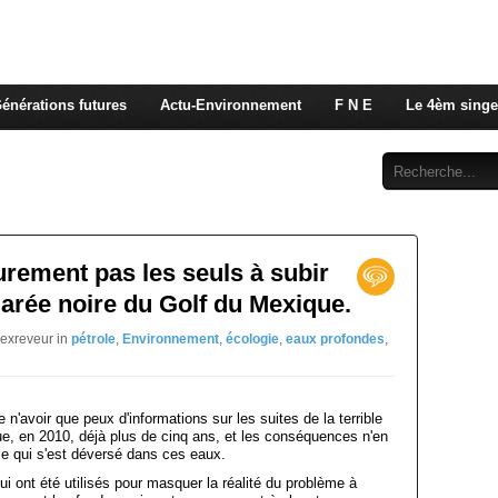
 rappelons nous, la seule énergie qui n'émet pas de GES e
 c'est de l'énergie vitale que nous volons à nos enfants
énérations futures
Actu-Environnement
F N E
Le 4èm singe
Abonnement
Contact
rement pas les seuls à subir
arée noire du Golf du Mexique.
jexreveur in
pétrole
,
Environnement
,
écologie
,
eaux profondes
,
 n'avoir que peux d'informations sur les suites de la terrible
ue, en 2010, déjà plus de cinq ans, et les conséquences n'en
ce qui s'est déversé dans ces eaux.
ui ont été utilisés pour masquer la réalité du problème à