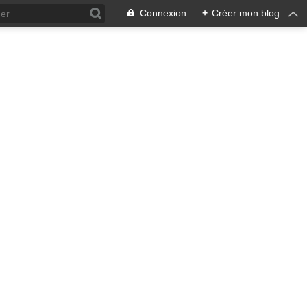
Connexion
+
Créer mon blog
ra !
 qui en émane pourrait ne pas
, pacifiste, je n'entrevois
 notre écosystème nourricier
ale, humaine car toute vie est