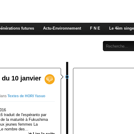
 rappelons nous, la seule énergie qui n'émet pas de GES e
 c'est de l'énergie vitale que nous volons à nos enfants
énérations futures
Actu-Environnement
F N E
Le 4èm singe
Abonnement
Contact
du 10 janvier
dans
Textes de HORI Yasuo
 traduit de l'espéranto par
e la maturité à Fukushima
deux jeunes femmes La
 Le nombre des...
Lire la suite