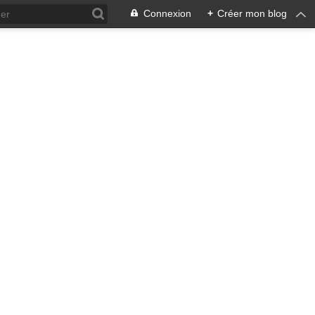
Connexion
+
Créer mon blog
ra !
 qui en émane pourrait ne pas
, pacifiste, je n'entrevois
 notre écosystème nourricier
ale, humaine car toute vie est