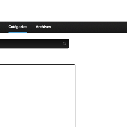
st celle qu'on utilise pas ! Le
 et aux leurs !
Catégories
Archives