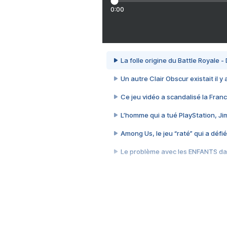
0:00
La folle origine du Battle Royale -
Un autre Clair Obscur existait il y
Ce jeu vidéo a scandalisé la Franc
L’homme qui a tué PlayStation, J
Among Us, le jeu “raté” qui a défié
Le problème avec les ENFANTS dan
Et si GTA n'était pas le jeu le pl
J'ai perdu 70 heures sur le jeu l
Cyberpunk 2077, quand vendre 
Le jeu qui a piraté mon cerveau 