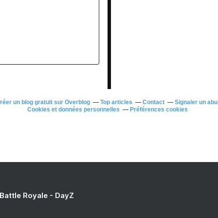
réer un blog gratuit sur Overblog
Top articles
Contact
Signaler un ab
Cookies et données personnelles
Préférences cookies
 Battle Royale - DayZ