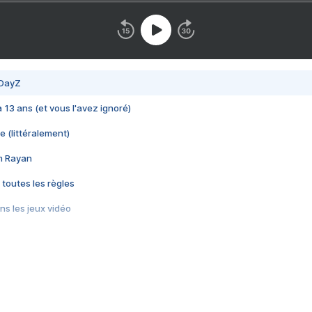
 DayZ
 a 13 ans (et vous l'avez ignoré)
e (littéralement)
im Rayan
 toutes les règles
s les jeux vidéo
us choquant de Rockstar ? - Le scandale BULLY
e plus moche de Steam
du RÊVE tourne au CAUCHEMAR
pendant 8 heures