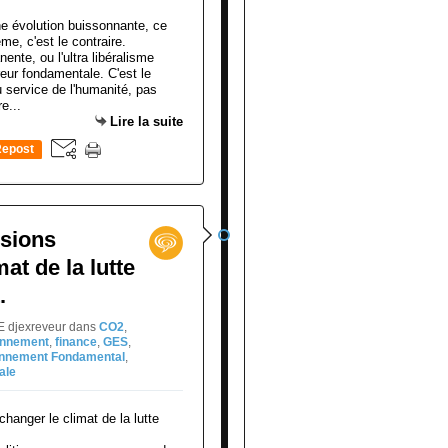
ente, ou l'ultra libéralisme
reur fondamentale. C'est le
au service de l'humanité, pas
e...
Lire la suite
epost
0
ssions
at de la lutte
.
NE djexreveur
dans
CO2
,
onnement
,
finance
,
GES
,
onnement Fondamental
,
ale