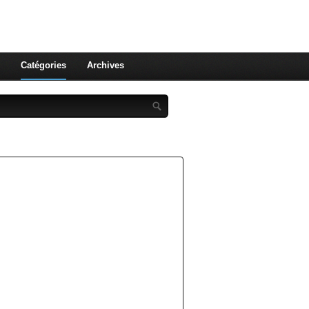
st celle qu'on utilise pas ! Le
 et aux leurs !
Catégories
Archives