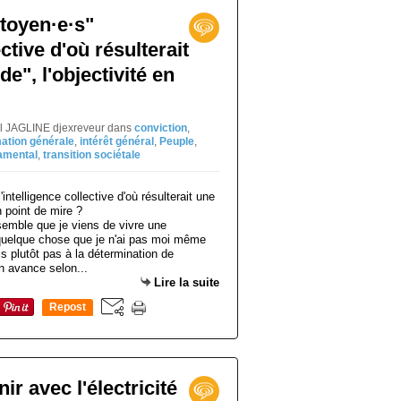
toyen·e·s"
ective d'où résulterait
e", l'objectivité en
el JAGLINE djexreveur
dans
conviction
,
mation générale
,
intérêt général
,
Peuple
,
amental
,
transition sociétale
 semble que je viens de vivre une
 quelque chose que je n'ai pas moi même
is plutôt pas à la détermination de
on avance selon...
Lire la suite
Repost
0
nir avec l'électricité