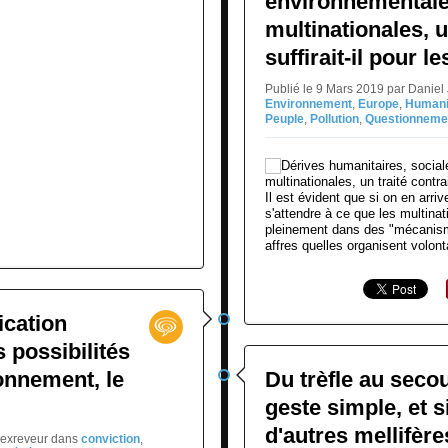
environnementale
multinationales, u
suffirait-il pour l
Publié le 9 Mars 2019 par Danie
Environnement
,
Europe
,
Human
Peuple
,
Pollution
,
Questionneme
Il est évident que si on en arri
s'attendre à ce que les multinat
pleinement dans des "mécanisme
affres quelles organisent volont
ication
s possibilités
ronnement, le
Du trèfle au secou
geste simple, et 
d'autres mellifères
jexreveur
dans
conviction
,