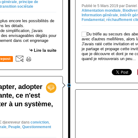
n générale
,
principe de
Publié le 5 Mars 2019 par Danie
transition sociétale
Alimentation mondiale
,
Biodiver
Information générale
,
intérêt gé
Fondamental
,
réchauffement cl
de simplification, j'avais
s des envisageables dégâts pour
onnement dans cet engrenage
J'avais raté cette invitation et
je partage et propage cette invi
Lire la suite
que je découvre et dont je ne co
quand je retrouverais un peu...
epost
0
apter, adopter
nte, ce n'est
ter à un système,
NE djexreveur
dans
conviction
,
rale
,
Peuple
,
Questionnement