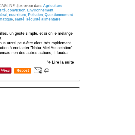
l JAGLINE djexreveur
dans
Agriculture
,
sité
,
conviction
,
Environnement
,
néral
,
nourriture
,
Pollution
,
Questionnement
imatique
,
santé
,
sécurité alimentaire
 vous aussi peut-être alors très rapidement
tation à contacter "Natur Miel Association"
nnais rien des autres actions, il faudra
Lire la suite
Repost
0