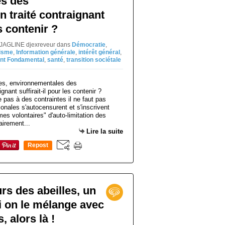
s des
n traité contraignant
es contenir ?
l JAGLINE djexreveur
dans
Démocratie
,
isme
,
Information générale
,
intérêt général
,
nt Fondamental
,
santé
,
transition sociétale
ve pas à des contraintes il ne faut pas
ionales s'autocensurent et s'inscrivent
s volontaires" d'auto-limitation des
airement...
Lire la suite
Repost
0
rs des abeilles, un
si on le mélange avec
, alors là !