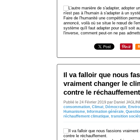
Faire de l'humanité une compétition perman
annoncé, voilà où se situe le nœud de l'er
système qu'il faut adapter pour qu'il soit 
l'inverse, comment peut-on ne pas admettr
R
Il va falloir que nous fa
vraiment changer le clim
contre le réchauffement
Publié le 24 Février 2019 par Daniel JAGLI
consommation
,
Climat
,
Démocratie
,
Envir
Humanisme
,
Information générale
,
Questi
réchauffement climatique
,
transition sociét