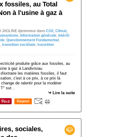
 fossiles, au Total
 Non à l'usine à gaz à
el JAGLINE djexreveur
dans
CO2
,
Climat
,
umanisme
,
Information générale
,
intérêt
ole
,
Questionnement Fondamental
,
é
,
transition sociétale
,
transition
d'extraire les matières fossiles, il faut
sation, c'est à ce prix, à ce prix là
e change de ralentir pour la modérer
T° sur...
Lire la suite
Repost
0
res, sociales,