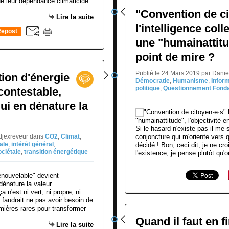
de leur dépendance climaticide
"Convention de ci
Lire la suite
l'intelligence coll
epost
une "humainattitud
0
point de mire ?
Publié le 24 Mars 2019 par Dani
ion d'énergie
Démocratie
,
Humanisme
,
Infor
politique
,
Questionnement Fond
contestable,
ui en dénature la
Si le hasard n'existe pas il me
djexreveur
dans
CO2
,
Climat
,
conjoncture qui m'oriente vers
ale
,
intérêt général
,
décidé ! Bon, ceci dit, je ne cro
ociétale
,
transition énergétique
l'existence, je pense plutôt qu'
 n'est ni vert, ni propre, ni
l faudrait ne pas avoir besoin de
mières rares pour transformer
Quand il faut en fi
Lire la suite