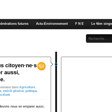
 rappelons nous, la seule énergie qui n'émet pas de GES e
 c'est de l'énergie vitale que nous volons à nos enfants
énérations futures
Actu-Environnement
F N E
Le 4èm singe
Abonnement
Contact
us citoyen·ne·s
r aussi,
e.
jexreveur
dans
Agriculture
,
le
,
intérêt général
,
politique
,
ociétale