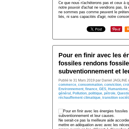
Ce que nous n'achèterons pas et ceux à 
notre pouvoir d'achat ne vendrons pas, là 
ne sommes pas comme peuvent le prétendr
liés, ni sans capacités d'agir, notre conso
R
Pour en finir avec les é
fossiles rendons fossile
subventionnement et le
Publié le 31 Mars 2019 par Daniel JAGLINE 
commerce
,
consommation
,
conviction
,
cro
Environnement
,
finance
,
GES
,
Humanisme
général
,
Pollution
,
politique
,
pétrole
,
Questi
réchauffement climatique
,
transition sociét
Ne serait-ce pas la meilleure aide accorde
mettre en adéquation avec avec les nécess