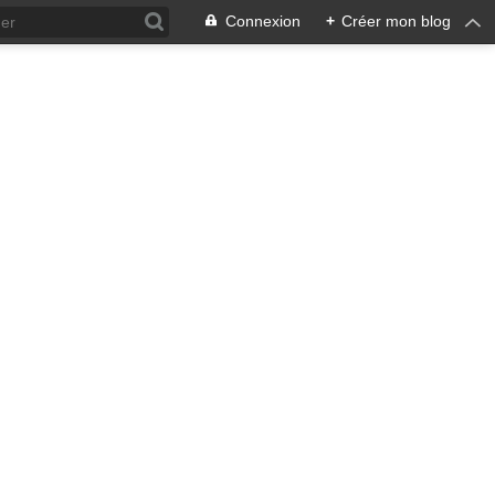
Connexion
+
Créer mon blog
ra !
 qui en émane pourrait ne pas
, pacifiste, je n'entrevois
 notre écosystème nourricier
ale, humaine car toute vie est