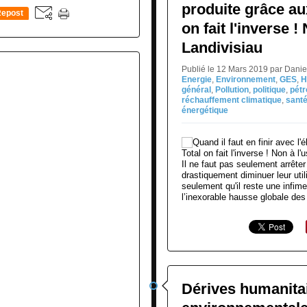
produite grâce aux
epost
on fait l'inverse !
0
Landivisiau
Publié le 12 Mars 2019 par Dani
Energie
,
Environnement
,
GES
,
H
général
,
Pollution
,
politique
,
pétr
réchauffement climatique
,
sant
énergétique
Il ne faut pas seulement arrêter 
drastiquement diminuer leur utili
seulement qu'il reste une infim
l’inexorable hausse globale des 
Dérives humanitai