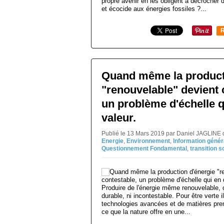
propre avenir en les obligent à décrocher 
et écocide aux énergies fossiles ?...
R
Quand même la product
"renouvelable" devient 
un problème d'échelle q
valeur.
Publié le 13 Mars 2019 par Daniel JAGLINE 
Energie
,
Environnement
,
Information génér
Questionnement Fondamental
,
transition s
Produire de l'énergie même renouvelable, ça
durable, ni incontestable. Pour être verte i
technologies avancées et de matières pre
ce que la nature offre en une...