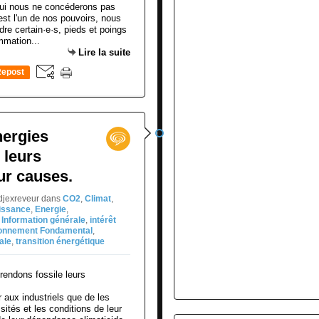
qui nous ne concéderons pas
est l'un de nos pouvoirs, nous
e certain·e·s, pieds et poings
mmation...
Lire la suite
epost
0
nergies
 leurs
ur causes.
djexreveur
dans
CO2
,
Climat
,
issance
,
Energie
,
,
Information générale
,
intérêt
onnement Fondamental
,
ale
,
transition énergétique
r aux industriels que de les
ités et les conditions de leur