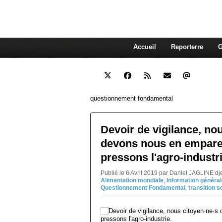
interdépendante des autres. Et
superflue de nos consommations
Accueil
Reporterre
G
questionnement fondamental
Devoir de vigilance, no
devons nous en empare
pressons l'agro-industri
Publié le 6 Avril 2019 par Daniel JAGLINE d
Alimentation mondiale
,
Information généra
Questionnement Fondamental
,
transition s