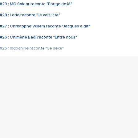
#29 : MC Solaar raconte "Bouge de là"
28 : Lorie raconte "Je vais vite"
#27 : Christophe Willem raconte "Jacques a dit"
#26 : Chimène Badi raconte "Entre nous"
#25 : Indochine raconte "3e sexe"
#24 : Zaho raconte "C'est chelou"
#23 : Patrick Bruel raconte "Au café des délices"
#22 : Kyo raconte "Le chemin"
#21 : Nolwenn Leroy raconte "Cassé"
#20 : Patrick Hernandez raconte "Born to be alive"
#19 : Lorie raconte "Près de moi"
#18 : Michael Jones raconte "A nos actes manqués" (avec Jean-Jacque
#17 : Khaled raconte "Aïcha"