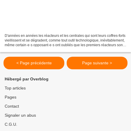
D'années en années les réacteurs et les centrales qui sont leurs coffres-forts
vieillissent et se dégradent, comme tout outil technologique, inévitablement,
même certain·e·s opposant·e·s ont oubliés que les premiers réacteurs sont
nés d'un cahier des...
< Page précédente
Page suivante >
Hébergé par Overblog
Top articles
Pages
Contact
Signaler un abus
C.G.U.