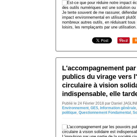
Je tente souvent de me rassurer, défendan
impact environnemental en utilisant plutôt
nombreux autres outils, en réduisant tou
loisirs, les remplaçants par une utilisation.
R
L'accompagnement par 
publics du virage vers 
circulaire à vision solid
indispensable, elle tard
Publié le 24 Février 2018 par Daniel JAGLI
Environnement
,
GES
,
Information générale
politique
,
Questionnement Fondamental
,
So
L'impulsion par une partie de la société civ