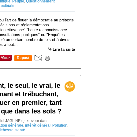
litique
,
Peuple
,
Questionnement
sociétale
ation citoyenne" "haute reconnaissance
onsultations publiques" ou "Enquêtes
elé un certain nombre de fois et à divers
s à tout...
Lire la suite
Repost
0
t, le seul, le vrai, le
nant et trébuchant,
uer en premier, tant
que dans les sols ?
niel JAGLINE djexreveur
dans
tion générale
,
intérêt général
,
Pollution
,
richesse
,
santé