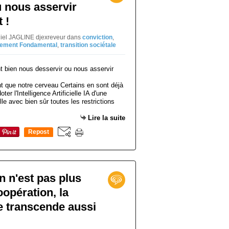
 nous asservir
 !
niel JAGLINE djexreveur
dans
conviction
,
nement Fondamental
,
transition sociétale
t que notre cerveau Certains en sont déjà
er l'Intelligence Artificielle IA d'une
lle avec bien sûr toutes les restrictions
Lire la suite
Repost
0
n n'est pas plus
oopération, la
le transcende aussi