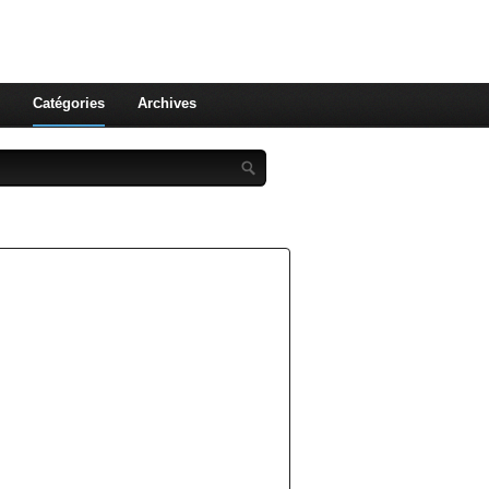
st celle qu'on utilise pas ! Le
 et aux leurs !
Catégories
Archives