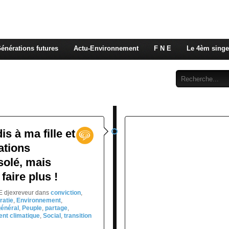
 rappelons nous, la seule énergie qui n'émet pas de GES e
 c'est de l'énergie vitale que nous volons à nos enfants
énérations futures
Actu-Environnement
F N E
Le 4èm singe
Abonnement
Contact
is à ma fille et
ations
solé, mais
faire plus !
NE djexreveur
dans
conviction
,
atie
,
Environnement
,
général
,
Peuple
,
partage
,
nt climatique
,
Social
,
transition