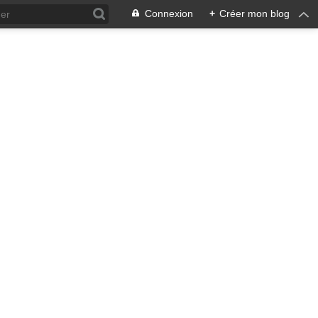
Connexion
+
Créer mon blog
ra !
 qui en émane pourrait ne pas
, pacifiste, je n'entrevois
 notre écosystème nourricier
ale, humaine car toute vie est