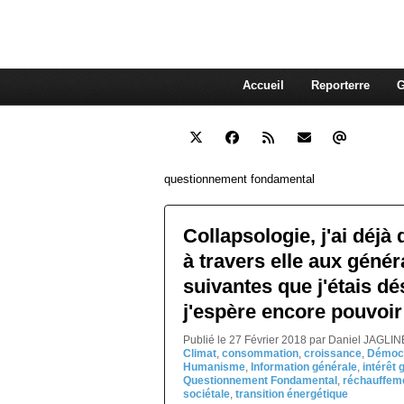
interdépendante des autres. Et
superflue de nos consommations
Accueil
Reporterre
G
questionnement fondamental
Collapsologie, j'ai déjà d
à travers elle aux génér
suivantes que j'étais dé
j'espère encore pouvoir 
Publié le 27 Février 2018 par Daniel JAGLI
Climat
,
consommation
,
croissance
,
Démocr
Humanisme
,
Information générale
,
intérêt 
Questionnement Fondamental
,
réchauffeme
sociétale
,
transition énergétique