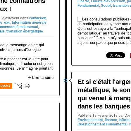
s ne connaîtrons
Liberté
,
Liberté d'expression
,
po
Fondamental
,
Social
,
transition 
ux !
NE djexreveur
dans
conviction
,
ie
,
eau
,
Information générale
,
onnement Fondamental
,
Qui s'est essayé à la "particip
ale
,
transition énergétique
démocratique" au travers de "c
publiques" ? Moi je m'y suis att
sujets, oui parce que je suis prè
e à prioriser est la lutte pour
imatique, car celui ci est global
rsonnes. Je n'imagine pourtant
Lire la suite
Et si c'était l'argen
epost
métallique, le son
0
qui venait à manq
dans les banques 
Publié le 19 Février 2018 par Da
Environnement
,
finance
,
Informa
Questionnement Fondamental
,