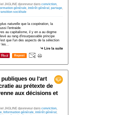
niel JAGLINE djexreveur
dans
conviction
,
formation générale
,
intérêt général
,
partage
,
ransition sociétale
ves au capitalisme, il y en a au dogme
élevé au rang d'insurpassable principe
n'est que l'un des aspects de la sélection
 les...
Lire la suite
Repost
0
publiques ou l'art
cratie au prétexte de
oyenne aux décisions et
niel JAGLINE djexreveur
dans
conviction
,
e
,
Information générale
,
intérêt général
,