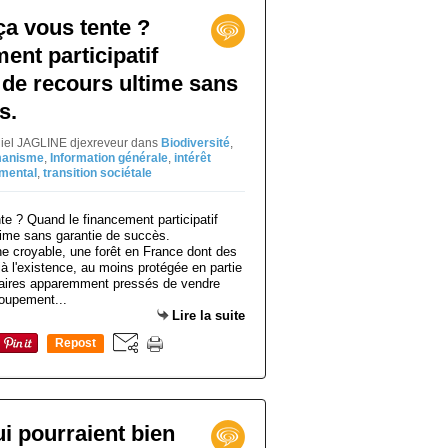
ça vous tente ?
ent participatif
 de recours ultime sans
s.
niel JAGLINE djexreveur
dans
Biodiversité
,
anisme
,
Information générale
,
intérêt
mental
,
transition sociétale
e croyable, une forêt en France dont des
jà l'existence, au moins protégée en partie
étaires apparemment pressés de vendre
roupement...
Lire la suite
Repost
0
ui pourraient bien