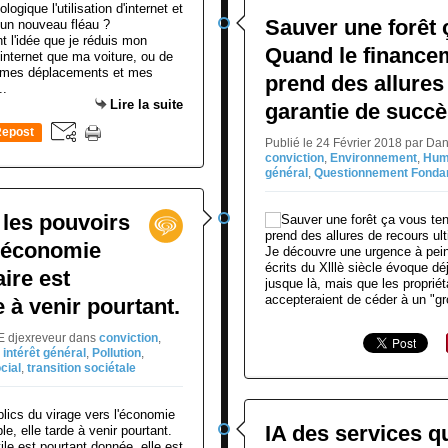
Sauver une forêt 
t l'idée que je réduis mon
Quand le financem
 internet que ma voiture, ou de
s mes déplacements et mes
prend des allures
..
Lire la suite
garantie de succè
epost
Publié le 24 Février 2018 par Da
0
conviction
,
Environnement
,
Hum
général
,
Questionnement Fonda
les pouvoirs
l'économie
Je découvre une urgence à pein
écrits du Xlllè siècle évoque dé
aire est
jusque là, mais que les propri
accepteraient de céder à un "g
e à venir pourtant.
NE djexreveur
dans
conviction
,
,
intérêt général
,
Pollution
,
cial
,
transition sociétale
IA des services q
ile est pourtant donnée, elle est