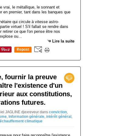
étaire qui circule à vitesse astro-
tie virtuel ! S'il fallait se rendre dans
retirer ce que l'on pense être nos
explose ou...
Lire la suite
Repost
0
, fournir la preuve
ître l'existence d'un
rieur aux constitutions,
rations futures.
niel JAGLINE djexreveur
dans
conviction
,
sme
,
Information générale
,
intérêt général
,
réchauffement climatique