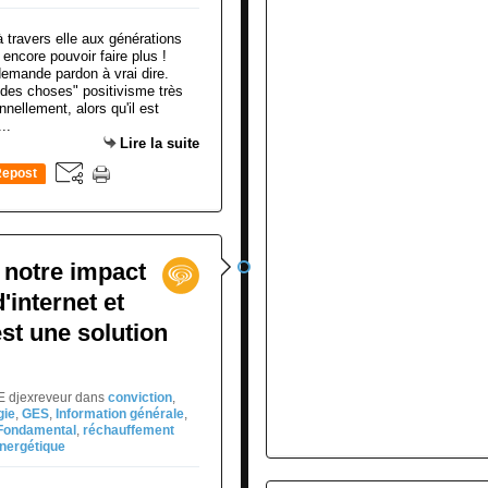
emande pardon à vrai dire.
é des choses" positivisme très
nellement, alors qu'il est
..
Lire la suite
epost
0
 notre impact
d'internet et
st une solution
NE djexreveur
dans
conviction
,
gie
,
GES
,
Information générale
,
Fondamental
,
réchauffement
énergétique