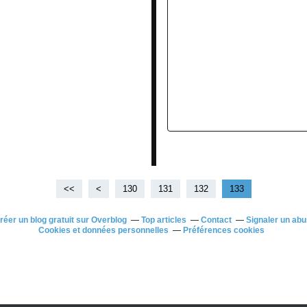
<<
<
100
110
120
130
131
132
133
réer un blog gratuit sur Overblog
Top articles
Contact
Signaler un ab
Cookies et données personnelles
Préférences cookies