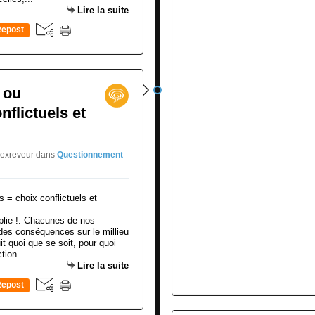
Lire la suite
epost
0
 ou
flictuels et
jexreveur
dans
Questionnement
oplie !. Chacunes de nos
des conséquences sur le millieu
t quoi que se soit, pour quoi
tion...
Lire la suite
epost
0