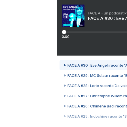
FACE A - un podcast 
FACE A #30 : Eve A
0:00
FACE A #30 : Eve Angeli raconte "A
FACE A #29 : MC Solaar raconte "
FACE A #28 : Lorie raconte "Je vais
FACE A #27 : Christophe Willem ra
FACE A #26 : Chimène Badi racont
FACE A #25 : Indochine raconte "
FACE A #24 : Zaho raconte "C'est