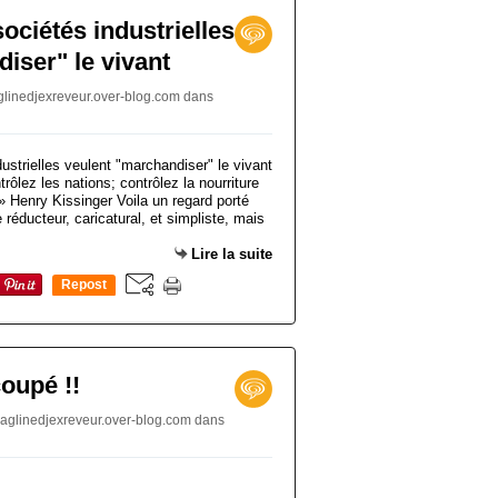
ociétés industrielles
iser" le vivant
aglinedjexreveur.over-blog.com
dans
trôlez les nations; contrôlez la nourriture
 » Henry Kissinger Voila un regard porté
e réducteur, caricatural, et simpliste, mais
Lire la suite
Repost
0
coupé !!
ljaglinedjexreveur.over-blog.com
dans