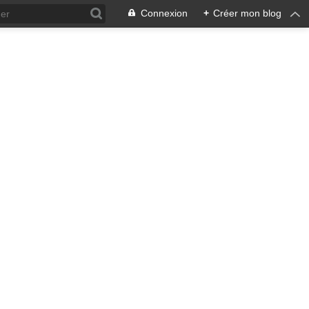
Connexion
+
Créer mon blog
ra !
 qui en émane pourrait ne pas
, pacifiste, je n'entrevois
 notre écosystème nourricier
ale, humaine car toute vie est