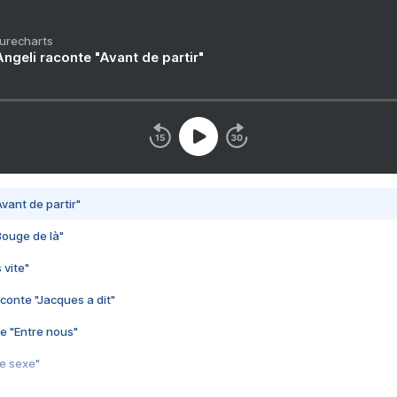
Purecharts
ngeli raconte "Avant de partir"
vant de partir"
Bouge de là"
 vite"
conte "Jacques a dit"
e "Entre nous"
3e sexe"
 chelou"