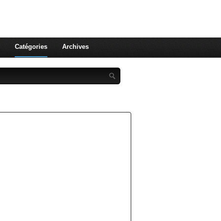
st celle qu'on utilise pas ! Le
 et aux leurs !
Catégories
Archives