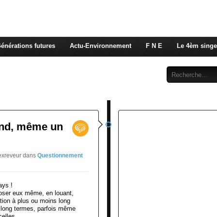
 rappelons nous, la seule énergie qui n'émet pas de GES e
 c'est de l'énergie vitale que nous volons à nos enfants
énérations futures
Actu-Environnement
F N E
Le 4èm singe
Abonnement
Contact
vend, même un
jexreveur
dans
Questionnement
oser eux même, en louant,
tion à plus ou moins long
 long termes, parfois même
elles,...