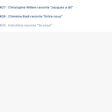
#27 : Christophe Willem raconte "Jacques a dit"
#26 : Chimène Badi raconte "Entre nous"
#25 : Indochine raconte "3e sexe"
#24 : Zaho raconte "C'est chelou"
#23 : Patrick Bruel raconte "Au café des délices"
#22 : Kyo raconte "Le chemin"
#21 : Nolwenn Leroy raconte "Cassé"
#20 : Patrick Hernandez raconte "Born to be alive"
#19 : Lorie raconte "Près de moi"
#18 : Michael Jones raconte "A nos actes manqués" (avec Jean-Jacque
#17 : Khaled raconte "Aïcha"
#16 : Corneille raconte "Parce qu'on vient de loin"