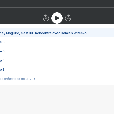
bey Maguire, c'est lui ! Rencontre avec Damien Witecka
e 6
e 5
e 4
e 3
s créatrices de la VF !
e 2
e 1
e Mektoub My Love arrive enfin ! Rencontre avec Shaïn Boumedine et Sal