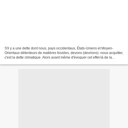
S'il y a une dette dont nous, pays occidentaux, États-Uniens et Moyen-
Orientaux détenteurs de matières fossiles, devons (devrions) -nous acquitter,
c'est la dette climatique. Alors avant même d'évoquer cet effet-là de la
marchandisation du monde, de toutes...