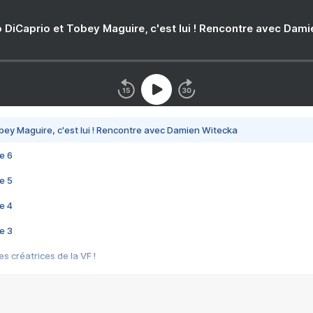
 DiCaprio et Tobey Maguire, c'est lui ! Rencontre avec Dam
bey Maguire, c'est lui ! Rencontre avec Damien Witecka
e 6
e 5
e 4
e 3
s créatrices de la VF !
e 2
e 1