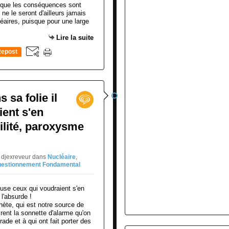
 que les conséquences sont
 ne le seront d'ailleurs jamais
éaires, puisque pour une large
Lire la suite
epost
0
 sa folie il
ent s'en
ilité, paroxysme
E djexreveur
dans
Nucléaire
,
estionnement Fondamental
nète, qui est notre source de
irent la sonnette d'alarme qu'on
ade et à qui ont fait porter des