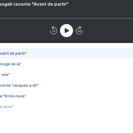
ngeli raconte "Avant de partir"
vant de partir"
Bouge de là"
 vite"
conte "Jacques a dit"
e "Entre nous"
3e sexe"
 chelou"
 "Au café des délices"