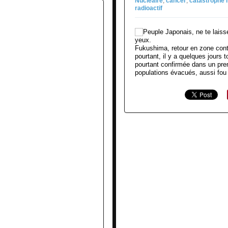
Nucléaire
,
cancer
,
catastrophe 
radioactif
Fukushima, retour en zone conta
pourtant, il y a quelques jours t
pourtant confirmée dans un pre
populations évacués, aussi fou 