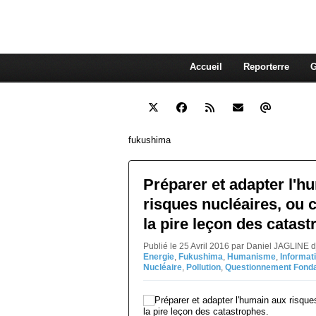
interdépendante des autres. Et
superflue de nos consommations
Accueil
Reporterre
G
fukushima
Préparer et adapter l'h
risques nucléaires, ou 
la pire leçon des catast
Publié le 25 Avril 2016 par Daniel JAGLINE 
Energie
,
Fukushima
,
Humanisme
,
Informat
Nucléaire
,
Pollution
,
Questionnement Fond