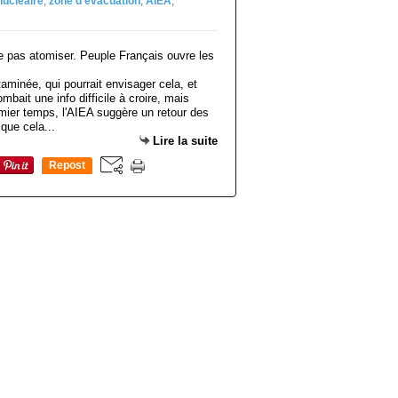
nucléaire
,
zone d'évacuation
,
AIEA
,
minée, qui pourrait envisager cela, et
ombait une info difficile à croire, mais
mier temps, l'AIEA suggère un retour des
que cela...
Lire la suite
Repost
0