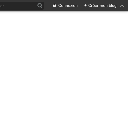
Connexion
+
Créer mon blog
ra !
 qui en émane pourrait ne pas
, pacifiste, je n'entrevois
 notre écosystème nourricier
ale, humaine car toute vie est