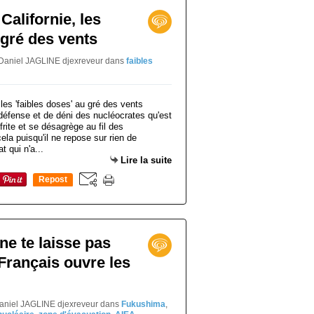
alifornie, les
 gré des vents
 Daniel JAGLINE djexreveur
dans
faibles
défense et de déni des nucléocrates qu'est
ffrite et se désagrège au fil des
ela puisqu'il ne repose sur rien de
t qui n'a...
Lire la suite
Repost
0
ne te laisse pas
Français ouvre les
Daniel JAGLINE djexreveur
dans
Fukushima
,