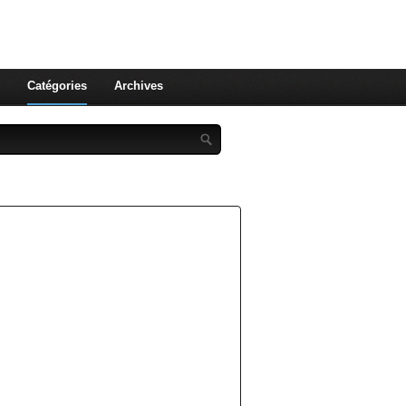
st celle qu'on utilise pas ! Le
 et aux leurs !
Catégories
Archives