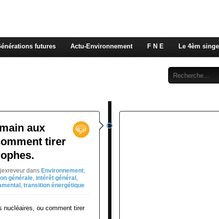
 rappelons nous, la seule énergie qui n'émet pas de GES e
 c'est de l'énergie vitale que nous volons à nos enfants
énérations futures
Actu-Environnement
F N E
Le 4èm singe
Abonnement
Contact
umain aux
comment tirer
rophes.
djexreveur
dans
Environnement
,
ion générale
,
intérêt général
,
amental
,
transition énergétique