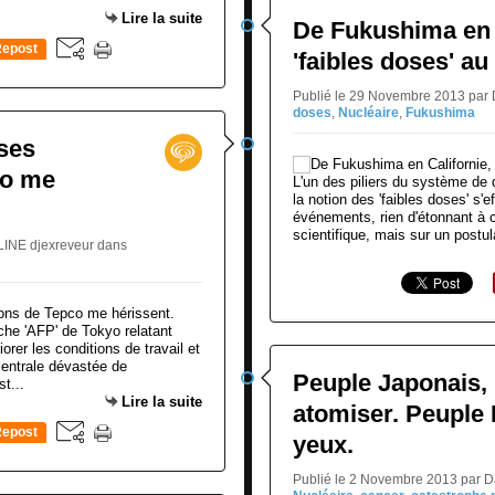
Lire la suite
De Fukushima en C
epost
'faibles doses' au
0
Publié le 29 Novembre 2013 par
doses
,
Nucléaire
,
Fukushima
ses
co me
L'un des piliers du système de 
la notion des 'faibles doses' s'e
événements, rien d'étonnant à c
scientifique, mais sur un postula
LINE djexreveur
dans
êche 'AFP' de Tokyo relatant
orer les conditions de travail et
centrale dévastée de
Peuple Japonais, 
t...
Lire la suite
atomiser. Peuple 
epost
yeux.
0
Publié le 2 Novembre 2013 par 