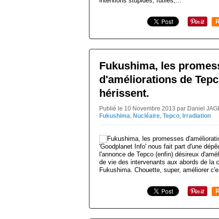
intentions stupides, futiles,...
R
Fukushima, les promes
d'améliorations de Tep
hérissent.
Publié le 10 Novembre 2013 par Daniel JAG
Fukushima
,
Nucléaire
,
Tepco
,
Irradiation
'Goodplanet Info' nous fait part d'une dép
l'annonce de Tepco (enfin) désireux d'améli
de vie des intervenants aux abords de la 
Fukushima. Chouette, super, améliorer c'es
R