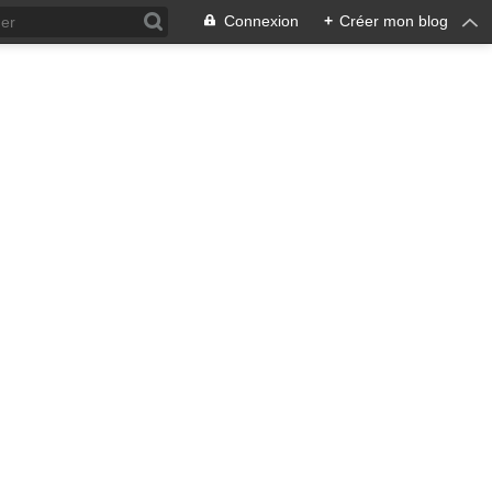
Connexion
+
Créer mon blog
ra !
 qui en émane pourrait ne pas
, pacifiste, je n'entrevois
 notre écosystème nourricier
ale, humaine car toute vie est