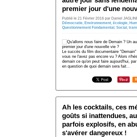
autre jour sans lendema
premier jour d'une nouv
Publié le 21 Février 2016 par Daniel JAGLI
Démocratie
,
Environnement
,
écologie
,
Hum
Questionnement Fondamental
,
Social
,
tran
Le succès du film documentaire "Demain" 
vous ne l'avez pas encore vu ? Alors n'hé
demain ce qu'on peut faire aujourd'hui, par
en question de quoi demain sera fait...
R
Ah les cocktails, ces m
goûts si inattendues, au
parfois explosifs, en ab
s'avérer dangereux !