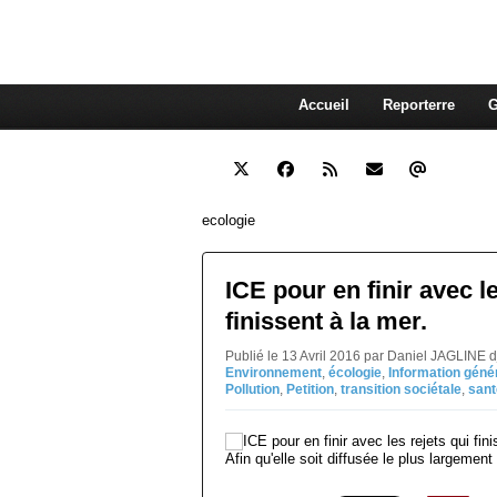
interdépendante des autres. Et
superflue de nos consommations
Accueil
Reporterre
G
ecologie
ICE pour en finir avec le
finissent à la mer.
Publié le 13 Avril 2016 par Daniel JAGLINE 
Environnement
,
écologie
,
Information géné
Pollution
,
Petition
,
transition sociétale
,
sant
Afin qu'elle soit diffusée le plus largement