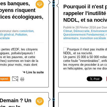
des banques,
Pourquoi il n'est 
toyens risquent
rappeler l'inutilit
dices écologiques,
NDDL, et sa nociv
Publié le 28 Février 2016 par Da
jexreveur
dans
conviction
,
Climat
,
Démocratie
,
Environnem
rêt général
,
Pollution
,
Questionnement Fondamental
,
ociétale
alimentaire
,
transition sociétale
es et les pauvres, et cette
Un parmi 15 000 à 50 000 mill
iches) sommes en train de la
cette foule "innombrables", enf
s mots pour mots, mais dont
les moyens de procéder à un co
en hélicoptère, qu'on ne me dise
Lire la suite
epost
0
e Demain ? Un