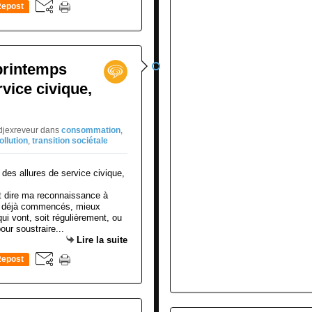
epost
0
printemps
vice civique,
djexreveur
dans
consommation
,
ollution
,
transition sociétale
t dire ma reconnaissance à
ont déjà commencés, mieux
i vont, soit régulièrement, ou
ur soustraire...
Lire la suite
epost
0