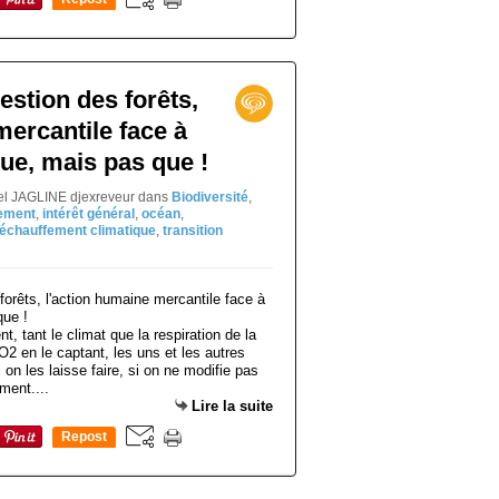
0
estion des forêts,
mercantile face à
que, mais pas que !
iel JAGLINE djexreveur
dans
Biodiversité
,
ement
,
intérêt général
,
océan
,
réchauffement climatique
,
transition
t, tant le climat que la respiration de la
O2 en le captant, les uns et les autres
si on les laisse faire, si on ne modifie pas
ment....
Lire la suite
Repost
0