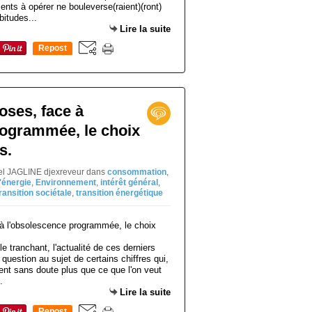
nts à opérer ne bouleverse(raient)(ront)
itudes...
Lire la suite
Repost
0
oses, face à
rogrammée, le choix
s.
iel JAGLINE djexreveur
dans
consommation
,
'énergie
,
Environnement
,
intérêt général
,
ransition sociétale
,
transition énergétique
e tranchant, l'actualité de ces derniers
uestion au sujet de certains chiffres qui,
lent sans doute plus que ce que l'on veut
.
Lire la suite
Repost