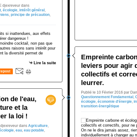
NE djexreveur
dans
t
,
écologie
,
intérêt général
,
niens
,
principe de précaution
,
e moindre cocktail, non pas que
autres raisons sans intérêt pour
nt la diversité permet de
Empreinte carbone
Lire la suite
leviers pour agir 
epost
collectifs et corr
0
leurrer.
Publié le 10 Février 2016 par Da
Questionnement Fondamental
,
on de l'eau,
écologie
,
économie d'énergie
,
i
ure et la
transition énergétique
 la loi !
 djexreveur
dans
Agriculture
,
On ne le dira jamais assez, rien
écologie
,
eau
,
eau potable
,
individuellement à changer au 