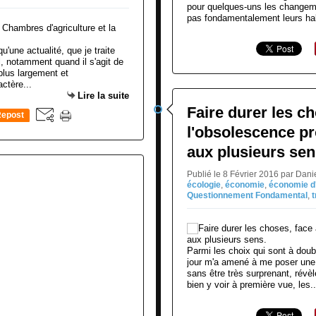
pour quelques-uns les changeme
pas fondamentalement leurs hab
u'une actualité, que je traite
, notamment quand il s'agit de
plus largement et
ctère...
Lire la suite
Faire durer les ch
epost
l'obsolescence p
0
aux plusieurs sen
Publié le 8 Février 2016 par Dan
écologie
,
économie
,
économie d
Questionnement Fondamental
,
t
Parmi les choix qui sont à doubl
jour m'a amené à me poser une q
sans être très surprenant, révè
bien y voir à première vue, les..