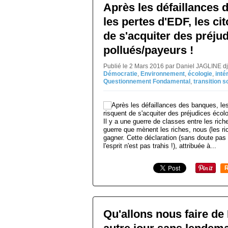
Après les défaillances 
les pertes d'EDF, les ci
de s'acquiter des préju
pollués/payeurs !
Publié le 2 Mars 2016 par Daniel JAGLINE d
Démocratie
,
Environnement
,
écologie
,
inté
Questionnement Fondamental
,
transition s
Il y a une guerre de classes entre les rich
guerre que mènent les riches, nous (les r
gagner. Cette déclaration (sans doute pa
l'esprit n'est pas trahis !), attribuée à...
R
Qu'allons nous faire d