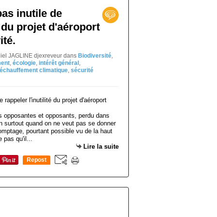
pas inutile de
é du projet d'aéroport
ité.
niel JAGLINE djexreveur
dans
Biodiversité
,
ent
,
écologie
,
intérêt général
,
réchauffement climatique
,
sécurité
es opposantes et opposants, perdu dans
in surtout quand on ne veut pas se donner
mptage, pourtant possible vu de la haut
 pas qu'il...
Lire la suite
Repost
0