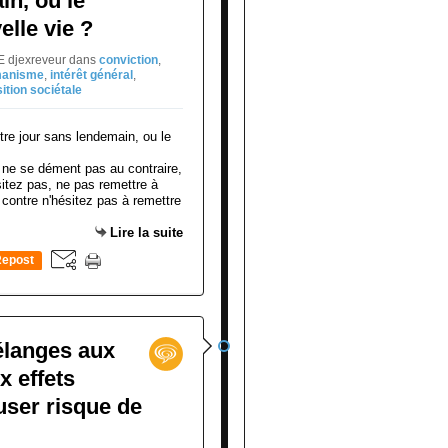
in, ou le
elle vie ?
NE djexreveur
dans
conviction
,
anisme
,
intérêt général
,
sition sociétale
ne se dément pas au contraire,
sitez pas, ne pas remettre à
 contre n'hésitez pas à remettre
Lire la suite
epost
0
élanges aux
x effets
user risque de