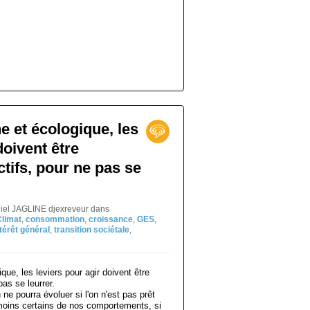
 et écologique, les
doivent être
ectifs, pour ne pas se
niel JAGLINE djexreveur
dans
Climat
,
consommation
,
croissance
,
GES
,
ntérêt général
,
transition sociétale
,
 ne pourra évoluer si l'on n'est pas prêt
moins certains de nos comportements, si