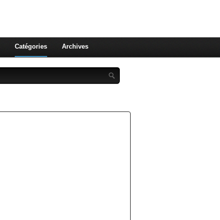
st celle qu'on utilise pas ! Le
 et aux leurs !
Catégories
Archives