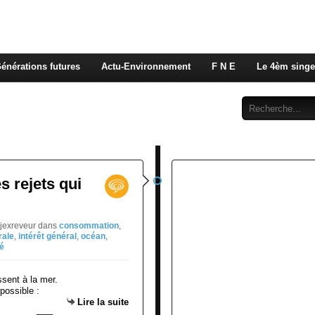
 rappelons nous, la seule énergie qui n'émet pas de GES e
 c'est de l'énergie vitale que nous volons à nos enfants
énérations futures
Actu-Environnement
F N E
Le 4èm singe
Abonnement
Contact
s rejets qui
djexreveur
dans
consommation
,
rale
,
intérêt général
,
océan
,
é
 possible :
Lire la suite