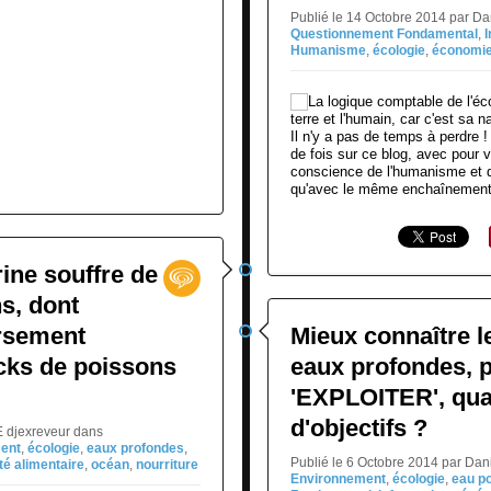
Publié le 14 Octobre 2014 par D
Questionnement Fondamental
,
I
Humanisme
,
écologie
,
économi
Il n'y a pas de temps à perdre ! 
de fois sur ce blog, avec pour v
conscience de l'humanisme et de 
qu'avec le même enchaînement
ine souffre de
ns, dont
ersement
Mieux connaître l
ocks de poissons
eaux profondes, 
'EXPLOITER', qua
d'objectifs ?
E djexreveur
dans
ent
,
écologie
,
eaux profondes
,
Publié le 6 Octobre 2014 par Da
té alimentaire
,
océan
,
nourriture
Environnement
,
écologie
,
eau po