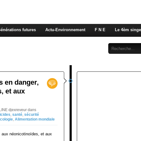
 rappelons nous, la seule énergie qui n'émet pas de GES e
 c'est de l'énergie vitale que nous volons à nos enfants
énérations futures
Actu-Environnement
F N E
Le 4èm singe
Abonnement
Contact
rs en danger,
, et aux
LINE djexreveur
dans
icides
,
santé
,
sécurité
cologie
,
Alimentation mondiale