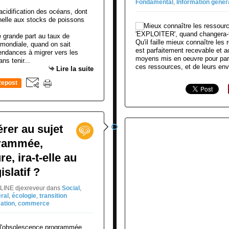
Fondamental
,
Information génér
e grande part au taux de
Qu'il faille mieux connaître les
 mondiale, quand on sait
est parfaitement recevable et a
tendances à migrer vers les
moyens mis en oeuvre pour parv
ns tenir...
ces ressources, et de leurs env
Lire la suite
epost
0
érer au sujet
grammée,
e, ira-t-elle au
slatif ?
GLINE djexreveur
dans
Social
,
éral
,
écologie
,
transition
ation
,
commerce