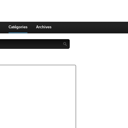
st celle qu'on utilise pas ! Le
 et aux leurs !
Catégories
Archives