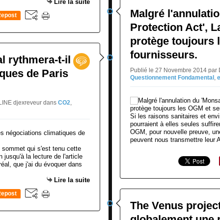
Lire la suite
Malgré l'annulati
epost
Protection Act', L
0
protège toujours 
fournisseurs.
l rythmera-t-il
Publié le 27 Novembre 2014 par
iques de Paris
Questionnement Fondamental
,
LINE djexreveur
dans
CO2
,
Si les raisons sanitaires et e
pourraient à elles seules suffiren
OGM, pour nouvelle preuve, un
peuvent nous transmettre leur AD
u sommet qui s'est tenu cette
jusqu'à la lecture de l'article
réal, que j'ai du évoquer dans
Lire la suite
epost
The Venus project
0
globalement une p