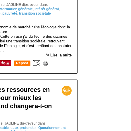
aniel JAGLINE djexreveur
dans
nformation générale
,
intérêt général
,
e
,
pauvreté
,
transition sociétale
Cette phrase j'ai dû l'écrire des dizaines
isé une transition sociétale, retrouvant
l'écologie, et c'est terrifiant de constater
...
Lire la suite
Repost
0
es ressources en
pour mieux les
nd changera-t-on
niel JAGLINE djexreveur
dans
table
,
eaux profondes
,
Questionnement