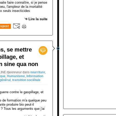
aite faire connaître, si je pense
peu, l'ampleur de la mortalité
ux seuls insecticides
Lire la suite
epost
0
s, se mettre
illage, et
on sine qua non
LINE djexreveur
dans
nourriture
,
ique
,
Humanisme
,
Information
 général
,
transition sociétale
e de formation m'a quelque peu
nte produire bio peut-il
t ? Tous les arguments que j'ai