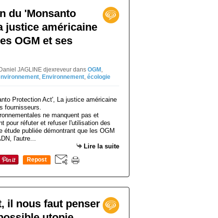
on du 'Monsanto
a justice américaine
les OGM et ses
 Daniel JAGLINE djexreveur
dans
OGM
,
environnement
,
Environnement
,
écologie
nvironnementales ne manquent pas et
t pour réfuter et refuser l'utilisation des
e étude publiée démontrant que les OGM
N, l'autre...
Lire la suite
Repost
0
, il nous faut penser
ossible utopie,