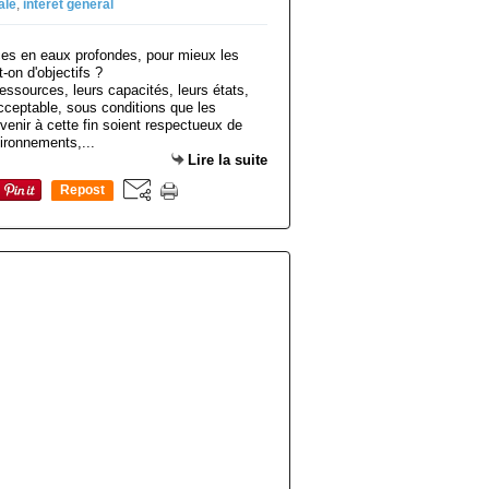
ale
,
intérêt général
 ressources, leurs capacités, leurs états,
cceptable, sous conditions que les
enir à cette fin soient respectueux de
ironnements,...
Lire la suite
Repost
0