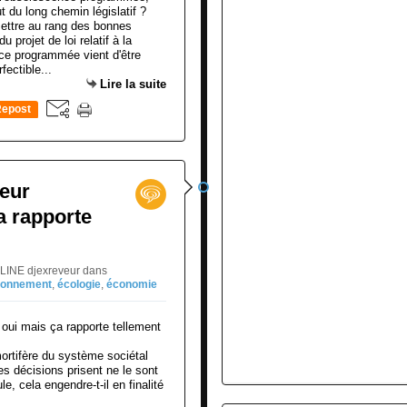
mettre au rang des bonnes
projet de loi relatif à la
nce programmée vient d'être
fectible...
Lire la suite
epost
0
teur
a rapporte
GLINE djexreveur
dans
ronnement
,
écologie
,
économie
mortifère du système sociétal
s décisions prisent ne le sont
e, cela engendre-t-il en finalité