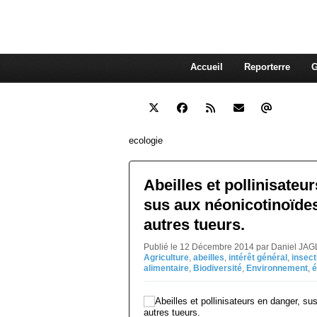
interdépendante des autres. Et
superflue de nos consommations
Accueil
Reporterre
G
ecologie
Abeilles et pollinisateu
sus aux néonicotinoïdes
autres tueurs.
Publié le 12 Décembre 2014 par Daniel JAG
Agriculture
,
abeilles
,
intérêt général
,
insect
alimentaire
,
Biodiversité
,
Environnement
,
é