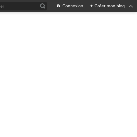
Connexion
+
Créer mon blog
ra !
 qui en émane pourrait ne pas
, pacifiste, je n'entrevois
 notre écosystème nourricier
ale, humaine car toute vie est