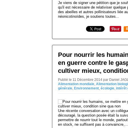
Je viens de signer une pétition que je souh
qu'il est nécessaire de relativiser quelque 
des abeilles et autres pollinisateurs liée a
néonicotinoïdes, je soutiens toutes...
R
Pour nourrir les humain
en guerre contre le gasp
cultiver mieux, conditi
Publié le 11 Décembre 2014 par Daniel JAG
Alimentation mondiale
,
Alimentation biolog
générale
,
Environnement
,
écologie
,
intérêt
Une récente conversation avec un collègu
découragé, la question posée était la suiva
permettre de nourrir tout le monde, partou
en stock, ne suffisent pas à convaincre,...