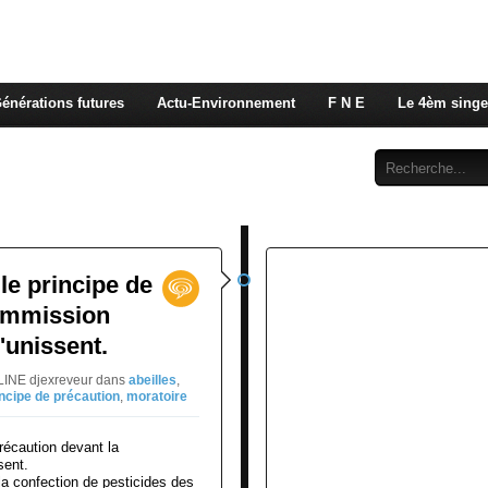
 rappelons nous, la seule énergie qui n'émet pas de GES e
 c'est de l'énergie vitale que nous volons à nos enfants
énérations futures
Actu-Environnement
F N E
Le 4èm singe
Abonnement
Contact
 le principe de
Commission
unissent.
LINE djexreveur
dans
abeilles
,
incipe de précaution
,
moratoire
la confection de pesticides des