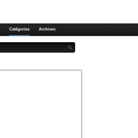
st celle qu'on utilise pas ! Le
 et aux leurs !
Catégories
Archives