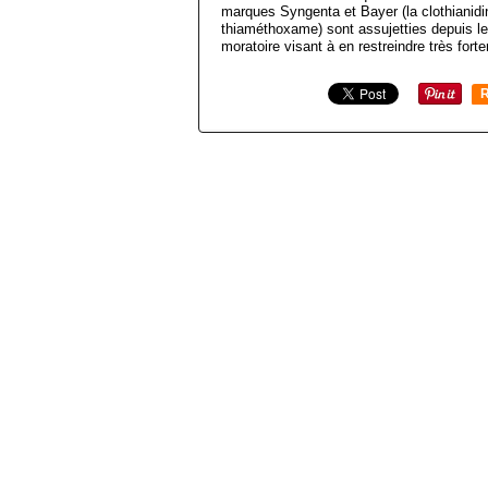
marques Syngenta et Bayer (la clothianidine
thiaméthoxame) sont assujetties depuis l
moratoire visant à en restreindre très fort
R