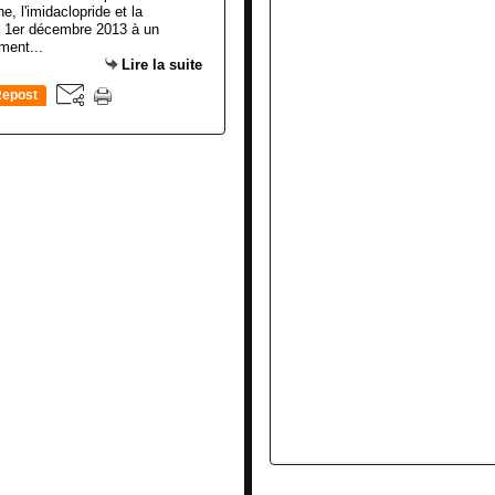
, l'imidaclopride et la
e 1er décembre 2013 à un
ement...
Lire la suite
epost
0