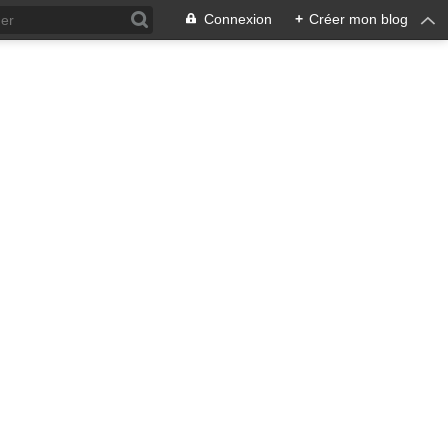
Connexion
+
Créer mon blog
ra !
 qui en émane pourrait ne pas
, pacifiste, je n'entrevois
 notre écosystème nourricier
ale, humaine car toute vie est