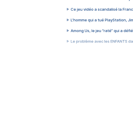
Ce jeu vidéo a scandalisé la Franc
L’homme qui a tué PlayStation, J
Among Us, le jeu “raté” qui a défié
Le problème avec les ENFANTS dan
Et si GTA n'était pas le jeu le pl
J'ai perdu 70 heures sur le jeu l
Cyberpunk 2077, quand vendre 
Le jeu qui a piraté mon cerveau 
Le GTA que tout le monde détesta
Le jour où les États-Unis ont été h
Succéder au meilleur jeu de l'histo
Comment une idée improbable a bâ