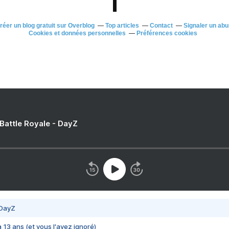
réer un blog gratuit sur Overblog
Top articles
Contact
Signaler un ab
Cookies et données personnelles
Préférences cookies
 Battle Royale - DayZ
 DayZ
 a 13 ans (et vous l'avez ignoré)