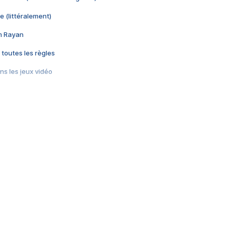
e (littéralement)
im Rayan
 toutes les règles
s les jeux vidéo
us choquant de Rockstar ? - Le scandale BULLY
e plus moche de Steam
du RÊVE tourne au CAUCHEMAR
pendant 8 heures
it… à tort
umiliés par un jeu vidéo
ire - Final Fantasy 8
ti un empire - Age of Empires