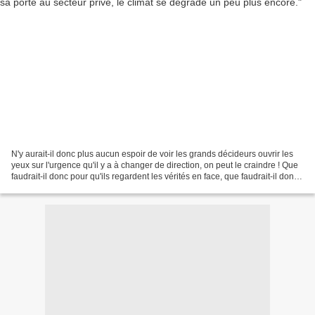
N'y aurait-il donc plus aucun espoir de voir les grands décideurs ouvrir les
yeux sur l'urgence qu'il y a à changer de direction, on peut le craindre ! Que
faudrait-il donc pour qu'ils regardent les vérités en face, que faudrait-il donc
pour qu'ils admettent...