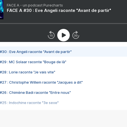
FACE A - un podcast Purecharts
FACE A #30 : Eve Angeli raconte "Avant de partir"
#30 : Eve Angeli raconte "Avant de partir"
#29 : MC Solaar raconte "Bouge de là"
28 : Lorie raconte "Je vais vite"
#27 : Christophe Willem raconte "Jacques a dit"
#26 : Chimène Badi raconte "Entre nous"
#25 : Indochine raconte "3e sexe"
#24 : Zaho raconte "C'est chelou"
#23 : Patrick Bruel raconte "Au café des délices"