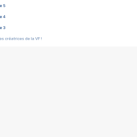
e 5
e 4
e 3
s créatrices de la VF !
e 2
e 1
e Mektoub My Love arrive enfin ! Rencontre avec Shaïn Boumedine et Sal
i : après Toni en famille
elle réalise le bouleversant Dites lui que je l'aime
ais ! Rencontre autour de Vie privée de Rebecca Zlotowski
 de Marguerite, Grave... Rencontre avec Ella Rumpf
 Les Rêveurs, un film intime sur la santé mentale