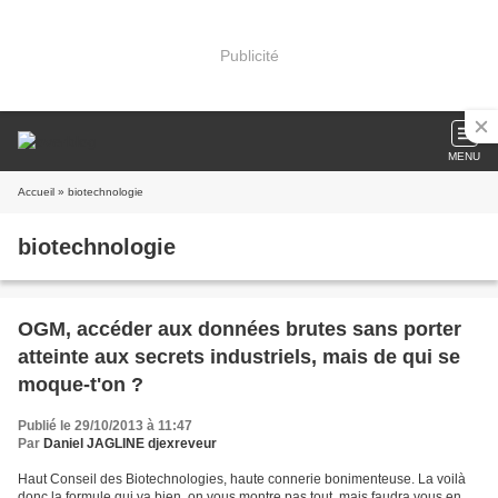
Publicité
MENU
Accueil
» biotechnologie
biotechnologie
OGM, accéder aux données brutes sans porter
atteinte aux secrets industriels, mais de qui se
moque-t'on ?
Publié le 29/10/2013 à 11:47
Par
Daniel JAGLINE djexreveur
Haut Conseil des Biotechnologies, haute connerie bonimenteuse. La voilà
donc la formule qui va bien, on vous montre pas tout, mais faudra vous en