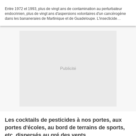
Entre 1972 et 1993, plus de vingt ans de contamination au perturbateur
endocrinien, plus de vingt ans d'aspersions volontaires d'un cancérogène
dans les bananeraies de Martinique et de Guadeloupe. L'insecticide
chlordécone organochloré s'est insinué partout,...
Publicité
Les cocktails de pesticides à nos portes, aux
portes d'écoles, au bord de terrains de sports,
etc, dispersés au gré des vents.