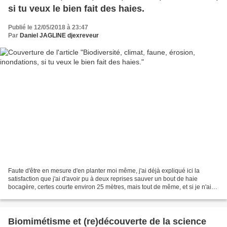
si tu veux le bien fait des haies.
Publié le 12/05/2018 à 23:47
Par
Daniel JAGLINE djexreveur
Faute d'être en mesure d'en planter moi même, j'ai déjà expliqué ici la
satisfaction que j'ai d'avoir pu à deux reprises sauver un bout de haie
bocagère, certes courte environ 25 mètres, mais tout de même, et si je n'ai
pas créé de talus arboré, j'ai...
Biomimétisme et (re)découverte de la science