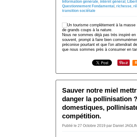
Information générale
,
intérêt général
,
Liber
Questionnement Fondamental
,
richesse
,
r
transition sociétale
Nous ne sommes déjà pas très inspiré en
souvent, prompt à faire bien communément 
préconise pourtant et que l'on attendrait d
que nous sommes près à consumer en tan
R
Sauver notre miel mettra
danger la pollinisation 
domestiques, pollinisat
compétition.
Publié le 27 Octobre 2019 par Daniel JAGLI