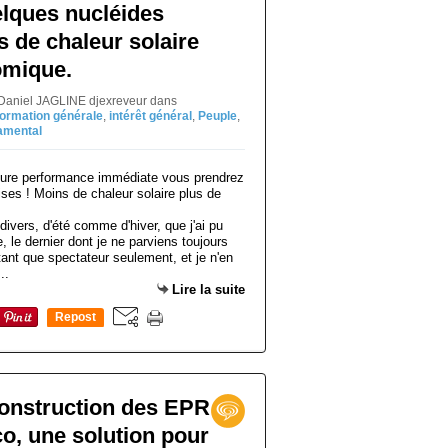
elques nucléides
s de chaleur solaire
omique.
 Daniel JAGLINE djexreveur
dans
formation générale
,
intérêt général
,
Peuple
,
amental
divers, d'été comme d'hiver, que j'ai pu
e, le dernier dont je ne parviens toujours
 tant que spectateur seulement, et je n'en
..
Lire la suite
Repost
0
construction des EPR
co, une solution pour