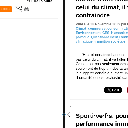
Lire la suite
celui du climat, il 
epost
contraindre.
0
Publié le 28 Novembre 2019 par
Climat
,
commerce
,
consommati
Environnement
,
GES
,
Humanis
politique
,
Questionnement Fond
climatique
,
transition sociétale
Ce ne sont pas seulement des 
seulement de trop timides ava
le suggérer certain·e·s, c'est u
l'humanité qui est orchestré dan
Sporti·ve·f·s, pou
performance imm