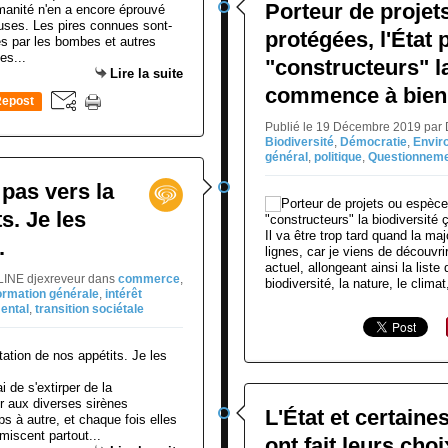
Porteur de projet
manité n'en a encore éprouvé
uses. Les pires connues sont-
protégées, l'État
gées par les bombes et autres
es...
"constructeurs" la
Lire la suite
commence à bien f
epost
0
Publié le 19 Décembre 2019 par
Biodiversité
,
Démocratie
,
Envir
général
,
politique
,
Questionneme
 pas vers la
s. Je les
Il va être trop tard quand la ma
.
lignes, car je viens de découvr
actuel, allongeant ainsi la liste
LINE djexreveur
dans
commerce
,
biodiversité, la nature, le climat,
ormation générale
,
intérêt
ental
,
transition sociétale
de s'extirper de la
r aux diverses sirènes
L'État et certain
ps à autre, et chaque fois elles
iscent partout...
ont fait leurs choi