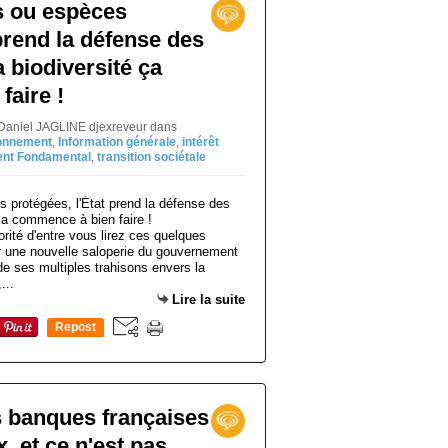
s ou espèces
 prend la défense des
 biodiversité ça
aire !
 Daniel JAGLINE djexreveur
dans
onnement
,
Information générale
,
intérêt
nt Fondamental
,
transition sociétale
jorité d'entre vous lirez ces quelques
ir une nouvelle saloperie du gouvernement
 de ses multiples trahisons envers la
...
Lire la suite
Repost
0
es banques françaises
x, et ce n'est pas