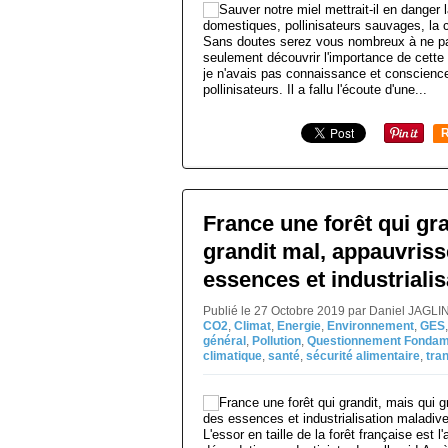
Sans doutes serez vous nombreux à ne p
seulement découvrir l'importance de cette q
je n'avais pas connaissance et conscienc
pollinisateurs. Il a fallu l'écoute d'une...
R
France une forêt qui gra
grandit mal, appauvris
essences et industriali
Publié le 27 Octobre 2019 par Daniel JAGLI
CO2
,
Climat
,
Energie
,
Environnement
,
GES
général
,
Pollution
,
Questionnement Fondam
climatique
,
santé
,
sécurité alimentaire
,
tra
L'essor en taille de la forêt française est l