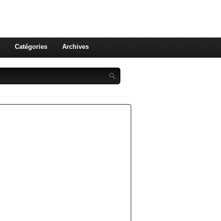
st celle qu'on utilise pas ! Le
 et aux leurs !
Catégories
Archives