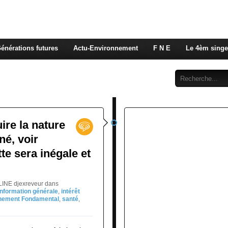
 rappelons nous, la seule énergie qui n'émet pas de GES e
 c'est de l'énergie vitale que nous volons à nos enfants
énérations futures
Actu-Environnement
F N E
Le 4èm singe
Abonnement
Contact
uire la nature
né, voir
te sera inégale et
LINE djexreveur
dans
Information générale
,
intérêt
nement Fondamental
,
santé
,