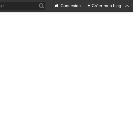
Connexion
+
Créer mon blog
ra !
 qui en émane pourrait ne pas
, pacifiste, je n'entrevois
 notre écosystème nourricier
ale, humaine car toute vie est