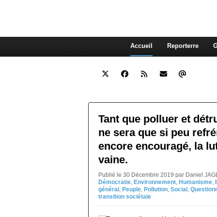
interdépendante des autres. Et
superflue de nos consommations
Accueil
Reporterre
G
Tant que polluer et détr
ne sera que si peu refré
encore encouragé, la lut
vaine.
Publié le 30 Décembre 2019 par Daniel JAG
Démocratie
,
Environnement
,
Humanisme
,
général
,
Peuple
,
Pollution
,
Social
,
Question
transition sociétale