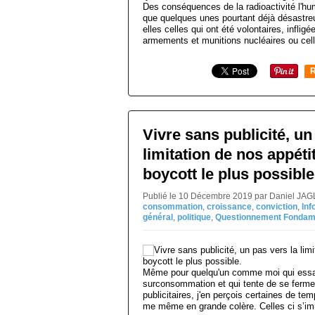
Des conséquences de la radioactivité l'hu
que quelques unes pourtant déjà désastre
elles celles qui ont été volontaires, infli
armements et munitions nucléaires ou cell
R
Vivre sans publicité, un
limitation de nos appétit
boycott le plus possible
Publié le 10 Décembre 2019 par Daniel JAG
consommation
,
croissance
,
conviction
,
Inf
général
,
politique
,
Questionnement Fondam
Même pour quelqu'un comme moi qui essai 
surconsommation et qui tente de se ferme
publicitaires, j'en perçois certaines de tem
me même en grande colère. Celles ci s’imm