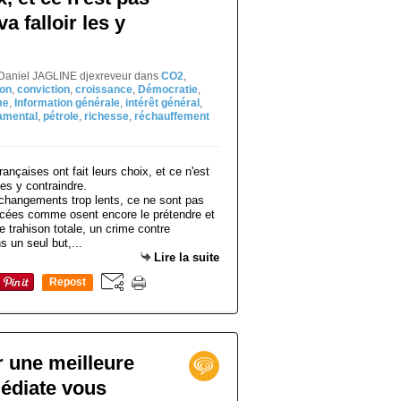
va falloir les y
 Daniel JAGLINE djexreveur
dans
CO2
,
on
,
conviction
,
croissance
,
Démocratie
,
me
,
Information générale
,
intérêt général
,
amental
,
pétrole
,
richesse
,
réchauffement
changements trop lents, ce ne sont pas
ncées comme osent encore le prétendre et
ne trahison totale, un crime contre
s un seul but,...
Lire la suite
Repost
0
r une meilleure
édiate vous