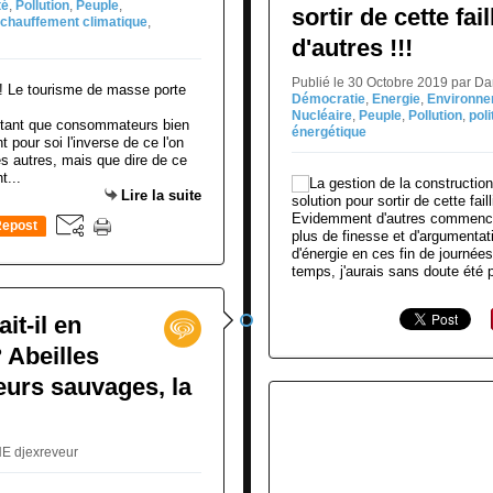
té
,
Pollution
,
Peuple
,
sortir de cette fai
échauffement climatique
,
d'autres !!!
Publié le 30 Octobre 2019 par D
Démocratie
,
Energie
,
Environn
Nucléaire
,
Peuple
,
Pollution
,
poli
 tant que consommateurs bien
énergétique
pour soi l'inverse de ce l'on
es autres, mais que dire de ce
t...
Lire la suite
Evidemment d'autres commencen
epost
plus de finesse et d'argumentati
0
d'énergie en ces fin de journées
temps, j'aurais sans doute été p
it-il en
? Abeilles
eurs sauvages, la
NE djexreveur