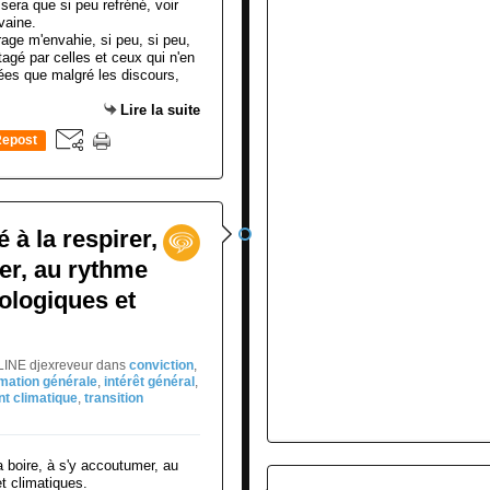
age m'envahie, si peu, si peu,
rtagé par celles et ceux qui n'en
ées que malgré les discours,
Lire la suite
epost
0
 à la respirer,
mer, au rythme
ologiques et
LINE djexreveur
dans
conviction
,
rmation générale
,
intérêt général
,
t climatique
,
transition