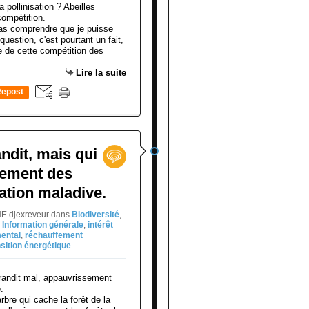
as comprendre que je puisse
uestion, c'est pourtant un fait,
e de cette compétition des
Lire la suite
epost
0
ndit, mais qui
sement des
sation maladive.
NE djexreveur
dans
Biodiversité
,
,
Information générale
,
intérêt
ental
,
réchauffement
nsition énergétique
'arbre qui cache la forêt de la