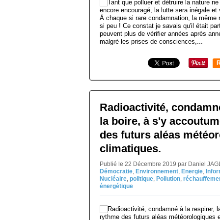
À chaque si rare condamnation, la même r
si peu ! Ce constat je savais qu'il était pa
peuvent plus de vérifier années après ann
malgré les prises de consciences,...
R
Radioactivité, condamné
la boire, à s'y accoutu
des futurs aléas météor
climatiques.
Publié le 22 Décembre 2019 par Daniel JAG
Démocratie
,
Environnement
,
Energie
,
Info
Nucléaire
,
politique
,
Pollution
,
réchauffemen
énergétique