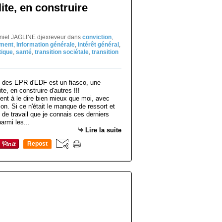
llite, en construire
aniel JAGLINE djexreveur
dans
conviction
,
ement
,
Information générale
,
intérêt général
,
tique
,
santé
,
transition sociétale
,
transition
t à le dire bien mieux que moi, avec
on. Si ce n'était le manque de ressort et
 de travail que je connais ces derniers
armi les...
Lire la suite
Repost
0