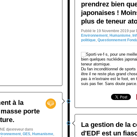
prendrez bien qu
japonaises ! Moin
plus de teneur at
Publié le 19 Novembre 2019 par
Environnement
,
Humanisme
,
In
politique
,
Questionnement Fond
Du fan inconditionnel de sports 
être il ne reste plus grand chos
pas à m'extraire est le foot, en
suis pas fier. Sans doute parce.
nt à la
 masse porte
ture.
La gestion de la 
INE djexreveur
dans
d'EDF est un fias
vironnement
,
GES
,
Humanisme
,