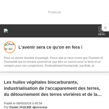
Publicité
MENU
L'avenir sera ce qu'on en fera !
Pour un avenir durable et partagé. Parce que je veux croire que l'humain et
l'humanité qui en émane pourrait ne pas être un cancer pour la terre et un
vampire pour ces congénères. Profondément humaniste, pacifiste, je
n'entrevois qu'une solution d'avenir durable et pérenne, en finir avec la
destruction systémique de notre écosystème nourricier qu'est la planète. Je
prône l'égalité d'importance de toute vie, minérale, végétale, animale,
humaine car toute vie est interdépendante des autres. Et rappelons nous, la
Les huiles végétales biocarburants,
seule énergie qui n'émet pas de GES est celle qu'on utilise pas ! Le
industrialisation de l'accaparement des terres,
superflue de nos consommations c'est de l'énergie vitale que nous volons à
nos enfants et aux leurs !
du détournement des terres vivrières et de la
déforestation.
Publié le 08/05/2018 à 00:56
Par
Daniel JAGLINE djexreveur