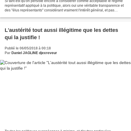
Si tant est qu'on persiste encore à considérer comme acceptable le régime
représentatif appliqué à la politique, alors oui une véritable transparence et
des "élus représentants" considérant vraiment l'intérêt général, et pas
seulement des intérêts en...
L'austérité tout aussi illégitime que les dettes
qui la justifie !
Publié le 06/05/2018 à 00:18
Par
Daniel JAGLINE djexreveur