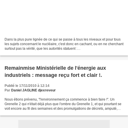
Dans la plus pure lignée de ce qui se passe à tous les niveaux et pour tous
les sujets concernant le nucléaire, c'est donc en cachant, ou en ne cherchant
surtout pas la vérité, que les autorités statuent :
http://www.agencebretagnepresse.com/fetch.php?id=20592...
Remainmise Ministérielle de l'énergie aux
industriels : message reçu fort et clair !.
Publié le 17/11/2010 à 12:14
Par
Daniel JAGLINE djexreveur
Nous étions prévenu, "l'environnement ça commence à bien faire !". Un
Grenelle 2 qui n'était déjà plus que l'ombre du Grenelle 1, et qui pourtant se
voit encore au fil des semaines et des promulgations de décrets, amputé,
amoindri, assoupli. Un petit...