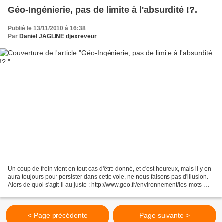
Géo-Ingénierie, pas de limite à l'absurdité !?.
Publié le 13/11/2010 à 16:38
Par
Daniel JAGLINE djexreveur
Un coup de frein vient en tout cas d'être donné, et c'est heureux, mais il y en
aura toujours pour persister dans cette voie, ne nous faisons pas d'illusion.
Alors de quoi s'agit-il au juste : http://www.geo.fr/environnement/les-mots-
verts/climat-manipulation-geo-ingenierie-42420...
< Page précédente
Page suivante >