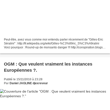
Peut-être, avez vous comme moi entendu parler récemment de "Gilles-Eric
Séralini" : http://fr.wikipedia.org/wiki/Gilles-%C3%89ric_S%C3%A9ralini
Voici pourquoi : Round-up de monsanto danger !!! http://conspiration.blogs.fr
envoyé par samsamsong. - L'info...
OGM : Que veulent vraiment les instances
Européennes ?.
Publié le 15/11/2010 à 23:28
Par
Daniel JAGLINE djexreveur