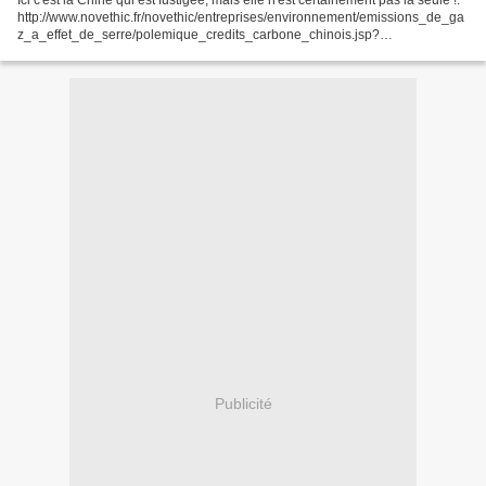
Ici c'est la Chine qui est fustigée, mais elle n'est certainement pas la seule !.
http://www.novethic.fr/novethic/entreprises/environnement/emissions_de_ga
z_a_effet_de_serre/polemique_credits_carbone_chinois.jsp?
utm_source=newsletter&utm_medium=Email&utm_content=novethicInfo&ne
wsletter=ok...
Publicité