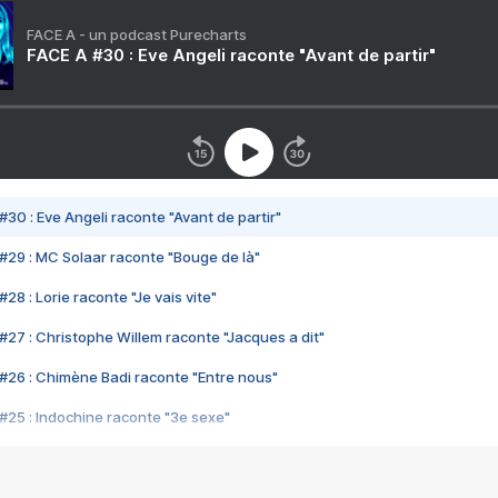
FACE A - un podcast Purecharts
FACE A #30 : Eve Angeli raconte "Avant de partir"
#30 : Eve Angeli raconte "Avant de partir"
#29 : MC Solaar raconte "Bouge de là"
28 : Lorie raconte "Je vais vite"
#27 : Christophe Willem raconte "Jacques a dit"
#26 : Chimène Badi raconte "Entre nous"
#25 : Indochine raconte "3e sexe"
#24 : Zaho raconte "C'est chelou"
#23 : Patrick Bruel raconte "Au café des délices"