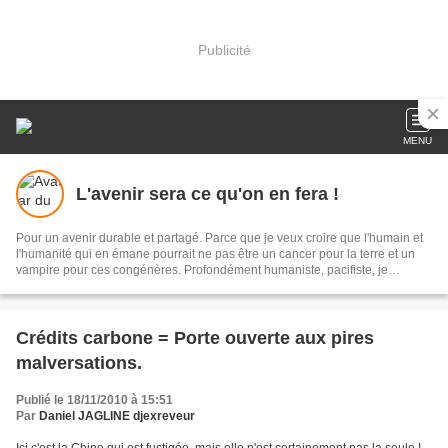
Publicité
MENU
L'avenir sera ce qu'on en fera !
Pour un avenir durable et partagé. Parce que je veux croire que l'humain et
l'humanité qui en émane pourrait ne pas être un cancer pour la terre et un
vampire pour ces congénères. Profondément humaniste, pacifiste, je
n'entrevois qu'une solution d'avenir durable et pérenne, en finir avec la
destruction systémique de notre écosystème nourricier qu'est la planète. Je
prône l'égalité d'importance de toute vie, minérale, végétale, animale,
humaine car toute vie est interdépendante des autres. Et rappelons nous, la
Crédits carbone = Porte ouverte aux pires
seule énergie qui n'émet pas de GES est celle qu'on utilise pas ! Le
malversations.
superflue de nos consommations c'est de l'énergie vitale que nous volons à
nos enfants et aux leurs !
Publié le 18/11/2010 à 15:51
Par
Daniel JAGLINE djexreveur