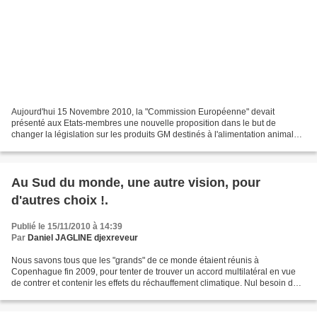
Aujourd'hui 15 Novembre 2010, la "Commission Européenne" devait
présenté aux Etats-membres une nouvelle proposition dans le but de
changer la législation sur les produits GM destinés à l'alimentation animale
et humaine. « Cette proposition qui d'après...
Au Sud du monde, une autre vision, pour
d'autres choix !.
Publié le 15/11/2010 à 14:39
Par
Daniel JAGLINE djexreveur
Nous savons tous que les "grands" de ce monde étaient réunis à
Copenhague fin 2009, pour tenter de trouver un accord multilatéral en vue
de contrer et contenir les effets du réchauffement climatique. Nul besoin de
rappeler l'échec cuisant qui en a résulter,...