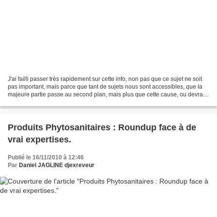
J'ai failli passer très rapidement sur cette info, non pas que ce sujet ne soit
pas important, mais parce que tant de sujets nous sont accessibles, que la
majeure partie passe au second plan, mais plus que cette cause, ou devrais-
je dire bien au delà...
Produits Phytosanitaires : Roundup face à de
vrai expertises.
Publié le 16/11/2010 à 12:46
Par
Daniel JAGLINE djexreveur