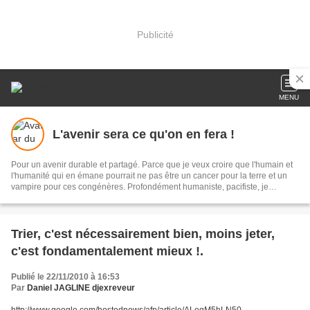
Publicité
MENU
L'avenir sera ce qu'on en fera !
Pour un avenir durable et partagé. Parce que je veux croire que l'humain et
l'humanité qui en émane pourrait ne pas être un cancer pour la terre et un
vampire pour ces congénères. Profondément humaniste, pacifiste, je
n'entrevois qu'une solution d'avenir durable et pérenne, en finir avec la
destruction systémique de notre écosystème nourricier qu'est la planète. Je
prône l'égalité d'importance de toute vie, minérale, végétale, animale,
humaine car toute vie est interdépendante des autres. Et rappelons nous, la
Trier, c'est nécessairement bien, moins jeter,
seule énergie qui n'émet pas de GES est celle qu'on utilise pas ! Le
c'est fondamentalement mieux !.
superflue de nos consommations c'est de l'énergie vitale que nous volons à
nos enfants et aux leurs !
Publié le 22/11/2010 à 16:53
Par
Daniel JAGLINE djexreveur