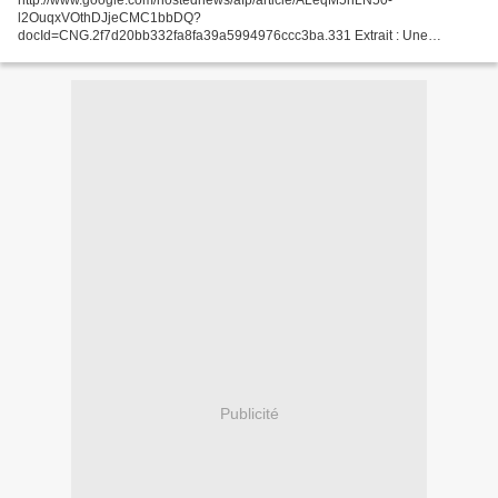
http://www.google.com/hostednews/afp/article/ALeqM5hLN50-
l2OuqxVOthDJjeCMC1bbDQ?
docId=CNG.2f7d20bb332fa8fa39a5994976ccc3ba.331 Extrait : Une
semaine pour faire maigrir les poubelles des Européens De Claire
SNEGAROFF (AFP) – Il y a 3 jours PARIS — Les...
Publicité