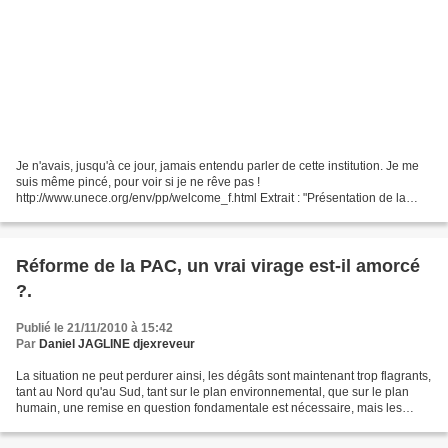
Je n'avais, jusqu'à ce jour, jamais entendu parler de cette institution. Je me
suis même pincé, pour voir si je ne rêve pas !
http://www.unece.org/env/pp/welcome_f.html Extrait : "Présentation de la
Convention d'Aarhus La Convention de la CEE sur l'accès...
Réforme de la PAC, un vrai virage est-il amorcé
?.
Publié le 21/11/2010 à 15:42
Par
Daniel JAGLINE djexreveur
La situation ne peut perdurer ainsi, les dégâts sont maintenant trop flagrants,
tant au Nord qu'au Sud, tant sur le plan environnemental, que sur le plan
humain, une remise en question fondamentale est nécessaire, mais les
réponses et les orientations...