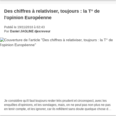
Des chiffres à relativiser, toujours : la T° de
l'opinion Européenne
Publié le 19/11/2010 à 02:43
Par
Daniel JAGLINE djexreveur
Je considère qu'il faut toujours rester très prudent et circonspect, avec les
enquêtes d'opinions, et les sondages, mais, on ne peut pas non plus ne pas
en tenir compte, et les ignorer, car ils reflètent sans doute quelque chose de
plus proche de la vérité,...