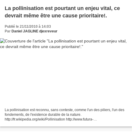
La pollinisation est pourtant un enjeu vital, ce
devrait même être une cause prioritaire!.
Publié le 21/11/2010 à 14:03
Par
Daniel JAGLINE djexreveur
La pollinisation est reconnu, sans conteste, comme l'un des piliers, l'un des
fondements, de l'existence durable de la nature.
http://fr.wikipedia.org/wiki/Pollinisation http://www.futura-
sciences.com/fr/doc/t/developpement-durable/d/la-pollinisation-un-service-
ecologique-gratuit_970/c3/221/p1/...