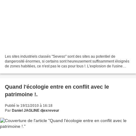
Les sites industriels classés "Seveso" sont des sites au potentiel de
dangerosité énormes, si certains sont heureusement suffisamment éloignés
de zones habitées, ce n'est pas le cas pour tous !. L'explosion de l'usine
"AZF" entraînant la mort de 30 personnes,...
Quand l'écologie entre en conflit avec le
patrimoine !.
Publié le 19/11/2010 à 16:18
Par
Daniel JAGLINE djexreveur