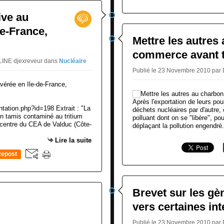
ive au
de-France,
Mettre les autres 
commerce avant tou
LINE djexreveur
dans
Nucléaire
Publié le 23 Novembre 2010 par
Après l'exportation de leurs poub
ntation.php?id=198 Extrait : "La
déchets nucléaires par d'autre,
un tamis contaminé au tritium
polluant dont on se "libère", po
u centre du CEA de Valduc (Côte-
déplaçant la pollution engendré.
Lire la suite
epost
0
Brevet sur les gè
vers certaines int
Publié le 23 Novembre 2010 par