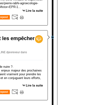
s/pierre-rabhi-agroecologie-
p4#xtor=EPR-1...
Lire la suite
epost
0
t les empêcher
LINE djexreveur
dans
des enjeux majeur des prochaines
ient vraiment pour prendre les
et en conjuguant leurs efforts,
Lire la suite
epost
0