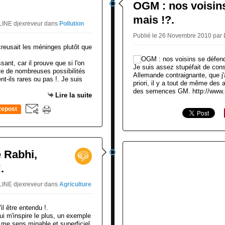
OGM : nos voisins
mais !?.
LINE djexreveur
dans
Pollution
Publié le 26 Novembre 2010 par
sant, car il prouve que si l'on
Je suis assez stupéfait de cons
ute de nombreuses possibilités
Allemande contraignante, que j
nt-ils rares ou pas !. Je suis
priori, il y a tout de même des a
des semences GM. http://www.in
Lire la suite
epost
0
e Rabhi,
.
LINE djexreveur
dans
Agriculture
i m'inspire le plus, un exemple
 me sens minable et superficiel.