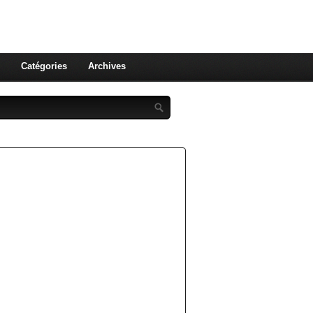
st celle qu'on utilise pas ! Le
 et aux leurs !
Catégories
Archives