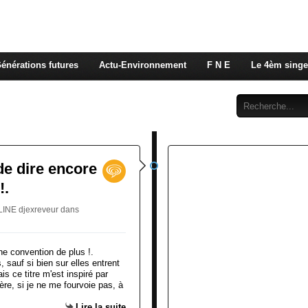
 rappelons nous, la seule énergie qui n'émet pas de GES e
 c'est de l'énergie vitale que nous volons à nos enfants
énérations futures
Actu-Environnement
F N E
Le 4èm singe
Abonnement
Contact
de dire encore
!.
LINE djexreveur
dans
, sauf si bien sur elles entrent
s ce titre m'est inspiré par
ère, si je ne me fourvoie pas, à
Lire la suite