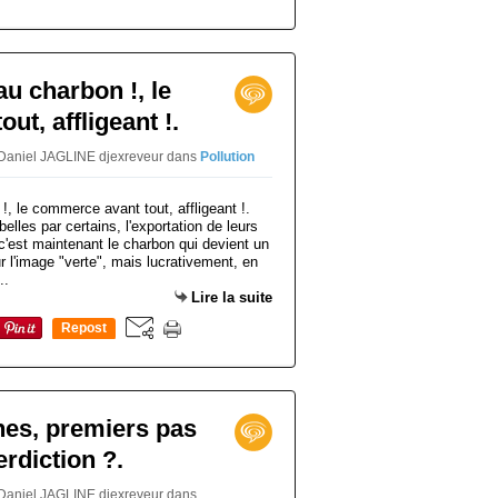
au charbon !, le
t, affligeant !.
 Daniel JAGLINE djexreveur
dans
Pollution
elles par certains, l'exportation de leurs
 c'est maintenant le charbon qui devient un
ur l'image "verte", mais lucrativement, en
..
Lire la suite
Repost
0
nes, premiers pas
erdiction ?.
 Daniel JAGLINE djexreveur
dans