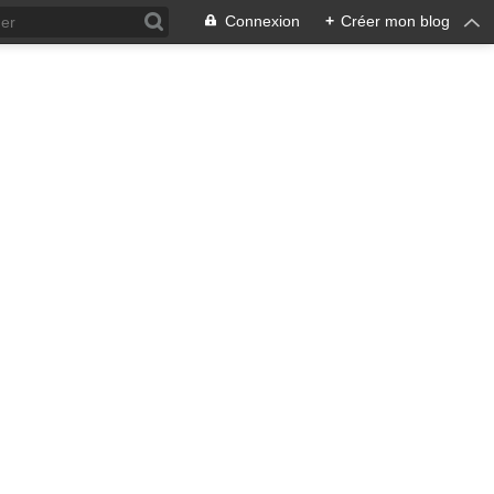
Connexion
+
Créer mon blog
ra !
 qui en émane pourrait ne pas
, pacifiste, je n'entrevois
 notre écosystème nourricier
ale, humaine car toute vie est