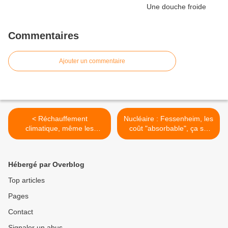
Commentaires
Ajouter un commentaire
< Réchauffement
Nucléaire : Fessenheim, les
climatique, même les
coût "absorbable", ça se
arbres n'y résistent pas !
calcule comment ? >
Hébergé par Overblog
Top articles
Pages
Contact
Signaler un abus