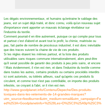
Les dégats environnementaux, et humains qu'entraine le sablage des
jeans, est un sujet déjà traité, et donc connu, voilà qu'un nouveau sujet
d'importance vient apporter un mauvais éclairage révélateur sur
l'industrie du textile.
Comment pourrait-il en être autrement, puisque ce qui compte pour tous
et partout c'est d'abord et avant tout le profit, la chimie, maitrisée ou
pas, fait partie de nombre de procéssus industriel, il est donc inévitable
que des traces suivent la chaine de vie de ces produits.
Si les règles étaient les mêmes partout, et la liste des produits
utilisables sans risques commune internationalement, alors peut-être
qu'il serait possible de garantir des produits à peu près sains, et encore
! Mais évidemment, il n'en est rien, et dans l'industrie du textile comme
dans toutes les autres, certains produits ou certains procédés interdits
ici sont autorisés, ou tolérés ailleurs, sauf qu'après ces produits là
circulent, et comme tout n'est pas contrôlable, on importe des produits
infestés, se croyant à l'abri, or il n'en est rien.
http://www.goodplanet.info/Contenu/Depeche/Des-produits-
toxiques-dans-les-vetements-de-14-grandes-marques?
utm_source=feedburner&utm_medium=email&utm_campaign=Fe
ed%253A+Goodplanetinfo+%2528Les+D%25C3%25A9p%25C3%