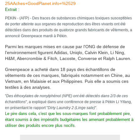
25AAches+GoodPlanet.info+%2529
Extrait :
PEKIN - (AFP) - Des traces de substances chimiques toxiques susceptibles
de porter atteinte aux organes de reproduction des êtres vivants ont été
détectées dans des produits de quatorze grands fabricants de vêtements, a
annoncé Greenpeace mardi à Pékin.
Parmi les marques mises en cause par l'ONG de défense de
l'environnement figurent Adidas, Uniqlo, Calvin Klein, Li Ning,
H&M, Abercrombie & Fitch, Lacoste, Converse et Ralph Lauren.
Greenpeace a acheté dans 18 pays des échantillons de
vêtements de ces marques, fabriqués notamment en Chine, au
Vietnam, en Malaisie et aux Philippines. Puis elle a soumis ces
textiles à des analyses.
"
Des éthoxylates de nonylphénol (NPE) ont été détectés dans 2/3 de ces
échantillons
", a expliqué dans une conférence de presse à Pékin Li Yifang,
en présentant le rapport "
Dirty Laundry 2 (Linge sale)
".
Le pire dans cela, c'est que les sous-marques font probablement pire,
étant soumis à des impératifs budgétaires les amenant probablement à
utiliser des produits encore plus nocifs.