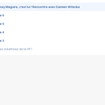
bey Maguire, c'est lui ! Rencontre avec Damien Witecka
e 6
e 5
e 4
e 3
s créatrices de la VF !
e 2
e 1
e Mektoub My Love arrive enfin ! Rencontre avec Shaïn Boumedine et Sal
i : après Toni en famille
elle réalise le bouleversant Dites lui que je l'aime
ais ! Rencontre autour de Vie privée de Rebecca Zlotowski