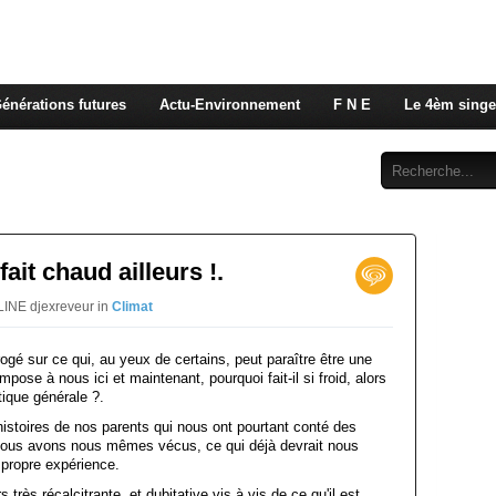
 rappelons nous, la seule énergie qui n'émet pas de GES e
 c'est de l'énergie vitale que nous volons à nos enfants
énérations futures
Actu-Environnement
F N E
Le 4èm singe
Abonnement
Contact
l fait chaud ailleurs !.
LINE djexreveur in
Climat
ogé sur ce qui, au yeux de certains, peut paraître être une
mpose à nous ici et maintenant, pourquoi fait-il si froid, alors
tique générale ?.
 histoires de nos parents qui nous ont pourtant conté des
 nous avons nous mêmes vécus, ce qui déjà devrait nous
 propre expérience.
 très récalcitrante, et dubitative vis à vis de ce qu'il est