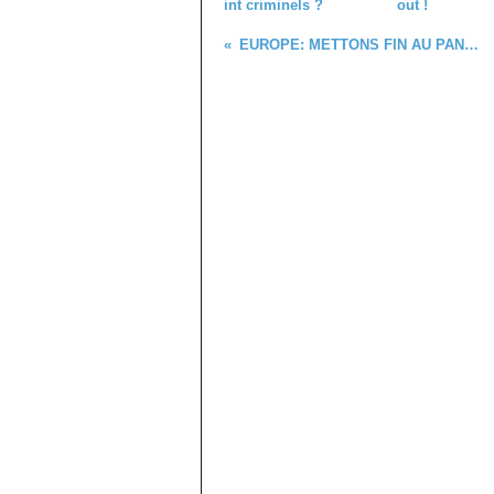
int criminels ?
out !
EUROPE: METTONS FIN AU PANTOUFLAGE