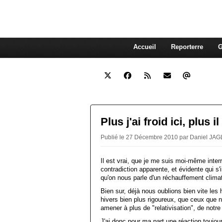
interdépendante des autres. Et
superflue de nos consommations
Accueil
Reporterre
G
Plus j'ai froid ici, plus i
Publié le 27 Décembre 2010 par Daniel JAG
Il est vrai, que je me suis moi-même interr
contradiction apparente, et évidente qui s'i
qu'on nous parle d'un réchauffement clima
Bien sur, déjà nous oublions bien vite les
hivers bien plus rigoureux, que ceux que
amener à plus de "relativisation", de notre
J'ai donc pour ma part une réaction toujours