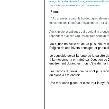
utm_source=feedburner&utm_medium=email&u
25C3%25AAches+GoodPlanet.info+%2529
Extrait :
"
Au premier regard, la froideur glaciale qu
moyenne des températures attendue d'ici la fin
Aux climato-sceptiques qui y voient la preuve
répondent que ces vagues de froid sont un re
Mais, une nouvelle étude va plus loin, et
l'origine de ces hivers enneigés et particul
Le coupable serait la fonte de la calotte g
à la moyenne, a entraîné sa réduction de 
entièrement durant les mois d'été d'ici la fi
Les rayons du soleil, qui ne sont plus rep
du globe à cet endroit.
Une mer sans glace, et c'est tout le syst