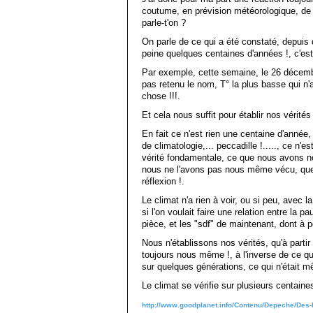
coutume, en prévision météorologique, de n
parle-t'on ?
On parle de ce qui a été constaté, depuis 
peine quelques centaines d'années !, c'est à
Par exemple, cette semaine, le 26 décembr
pas retenu le nom, T° la plus basse qui n
chose !!!.
Et cela nous suffit pour établir nos vérités 
En fait ce n'est rien une centaine d'anné
de climatologie,... peccadille !....., ce n'
vérité fondamentale, ce que nous avons no
nous ne l'avons pas nous même vécu, que c
réflexion !.
Le climat n'a rien à voir, ou si peu, avec
si l'on voulait faire une relation entre la
pièce, et les "sdf" de maintenant, dont à 
Nous n'établissons nos vérités, qu'à par
toujours nous même !, à l'inverse de ce q
sur quelques générations, ce qui n'était 
Le climat se vérifie sur plusieurs centaines
http://www.goodplanet.info/Contenu/Depeche/Des-hi