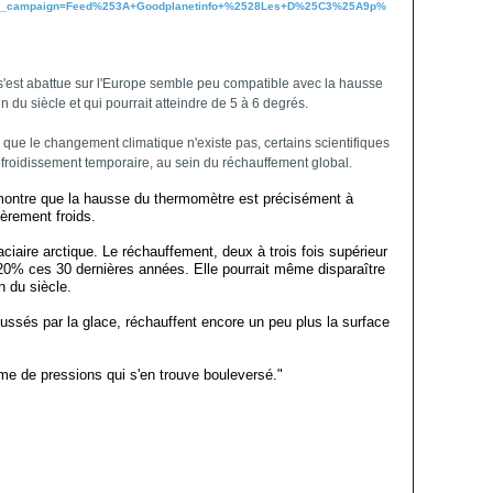
tm_campaign=Feed%253A+Goodplanetinfo+%2528Les+D%25C3%25A9p%
i s'est abattue sur l'Europe semble peu compatible avec la hausse
 du siècle et qui pourrait atteindre de 5 à 6 degrés.
 que le changement climatique n'existe pas, certains scientifiques
froidissement temporaire, au sein du réchauffement global.
 montre que la hausse du thermomètre est précisément à
ièrement froids.
laciaire arctique. Le réchauffement, deux à trois fois supérieur
20% ces 30 dernières années. Elle pourrait même disparaître
n du siècle.
oussés par la glace, réchauffent encore un peu plus la surface
ème de pressions qui s'en trouve bouleversé."