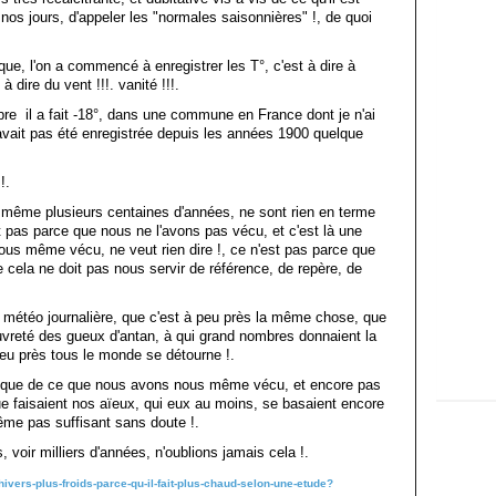
os jours, d'appeler les "normales saisonnières" !, de quoi
que, l'on a commencé à enregistrer les T°, c'est à dire à
 dire du vent !!!. vanité !!!.
e il a fait -18°, dans une commune en France dont je n'ai
'avait pas été enregistrée depuis les années 1900 quelque
!.
e, même plusieurs centaines d'années, ne sont rien en terme
est pas parce que nous ne l'avons pas vécu, et c'est là une
us même vécu, ne veut rien dire !, ce n'est pas parce que
ela ne doit pas nous servir de référence, de repère, de
 la météo journalière, que c'est à peu près la même chose, que
 pauvreté des gueux d'antan, à qui grand nombres donnaient la
peu près tous le monde se détourne !.
tir que de ce que nous avons nous même vécu, et encore pas
ue faisaient nos aïeux, qui eux au moins, se basaient encore
même pas suffisant sans doute !.
, voir milliers d'années, n'oublions jamais cela !.
vers-plus-froids-parce-qu-il-fait-plus-chaud-selon-une-etude?