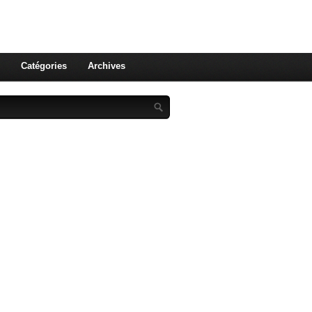
st celle qu'on utilise pas ! Le
 et aux leurs !
Catégories
Archives