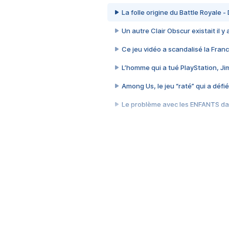
La folle origine du Battle Royale -
Un autre Clair Obscur existait il y
Ce jeu vidéo a scandalisé la Franc
L’homme qui a tué PlayStation, J
Among Us, le jeu “raté” qui a défié
Le problème avec les ENFANTS dan
Et si GTA n'était pas le jeu le pl
J'ai perdu 70 heures sur le jeu l
Cyberpunk 2077, quand vendre 
Le jeu qui a piraté mon cerveau 
Le GTA que tout le monde détesta
Le jour où les États-Unis ont été h