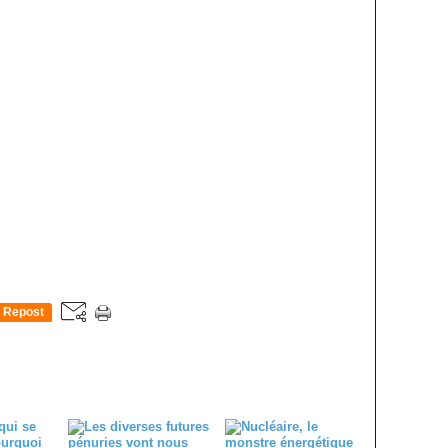
Repost
0