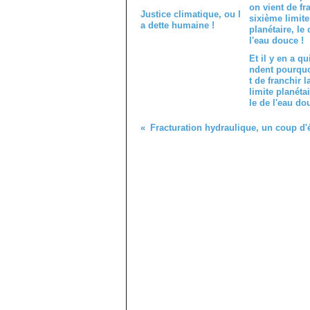
Justice climatique, ou l
a dette humaine !
Et il y en a q
ndent pourquo
t de franchir 
limite planétai
le de l'eau do