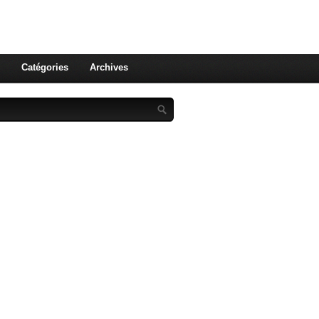
st celle qu'on utilise pas ! Le
 et aux leurs !
Catégories
Archives