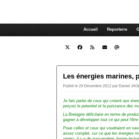
interdépendante des autres. Et
superflue de nos consommations
Accueil
Reporterre
G
Les énergies marines, p
Publié le 29 Décembre 2012 par Daniel JAG
Je fais partie de ceux qui croient aux éne
perçois le potentiel et la puissance des m
La Bretagne déficitaire en terme de product
gagner à développer tout ce qui peut l'être
Poue celles et ceux qui voudraient en savoi
assez complet, sur ce que les énergies m
verrez, il y a de quoi espérer, bonne lectur