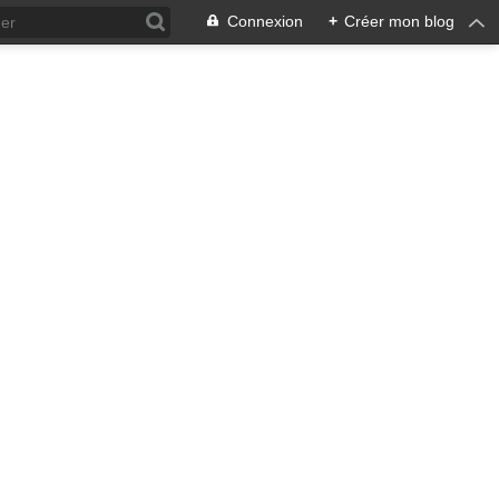
Connexion
+
Créer mon blog
ra !
 qui en émane pourrait ne pas
, pacifiste, je n'entrevois
 notre écosystème nourricier
ale, humaine car toute vie est