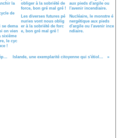
Les diverses futures pé
Nucléaire, le monstre é
nuries vont nous oblig
nergétique aux pieds
ui se dema
er à la sobriété de forc
d'argile ou l'avenir ince
i on vien
e, bon gré mal gré !
ndiaire.
la sixième
re, le cyc
uce !
Fracturation hydraulique, un coup d'éponge et tout est propre...chez les autres !
Islande, une exemplarité citoyenne qui s'étiole et se dilue, quand la démocratie se pratique !