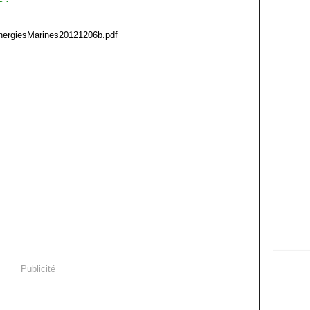
nergiesMarines20121206b.pdf
Publicité