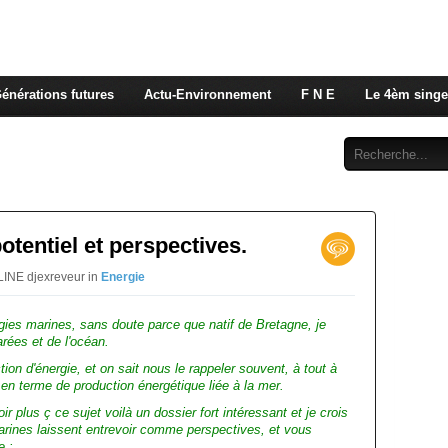
 rappelons nous, la seule énergie qui n'émet pas de GES e
 c'est de l'énergie vitale que nous volons à nos enfants
énérations futures
Actu-Environnement
F N E
Le 4èm singe
Abonnement
Contact
otentiel et perspectives.
LINE djexreveur in
Energie
rgies marines, sans doute parce que natif de Bretagne, je
arées et de l'océan.
ion d'énergie, et on sait nous le rappeler souvent, à tout à
 en terme de production énergétique liée à la mer.
r plus ç ce sujet voilà un dossier fort intéressant et je crois
arines laissent entrevoir comme perspectives, et vous
e :