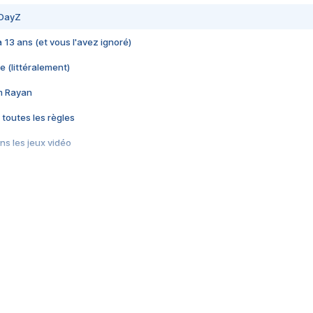
 DayZ
 a 13 ans (et vous l'avez ignoré)
e (littéralement)
im Rayan
 toutes les règles
s les jeux vidéo
us choquant de Rockstar ? - Le scandale BULLY
e plus moche de Steam
du RÊVE tourne au CAUCHEMAR
pendant 8 heures
it… à tort
umiliés par un jeu vidéo