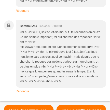
<br /> <br /> Amicalement.<br /> <br /> <br /> <br />
Répondre
B
Bambou 254
14/04/2010 00:50
<br /> <br /> DJ, lis ceci et dis-moi si tu te reconnais en cela?
Ca me semble important, toi qui cherche des réponses.<br />
<br /> <br />
http://www.amourdelumiere.fr/enseignements.php?id=31<br
/> <br /> <br /> Moi, je m'y retrouve tout à fait. Je n'explique
rien, je ne sais pas c'est quoi ce machin, mais depuis que je
cherche, je retrouve ces notions partout sur mon chemin, et
de plus en plus .<br /> <br /> <br /> <br /> <br /> <br /> Dis-
moi ce que tu en penses quand tu auras le temps. Et si tu
veux qu'on en parle, j'aurais des choses à dire.<br /> <br />
<br /> <br /> <br /> <br /> <br />
Répondre
< Produits chimique, 1+1 =
J'ai eu le souffle coupé !! >