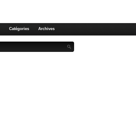
st celle qu'on utilise pas ! Le
 et aux leurs !
Catégories
Archives