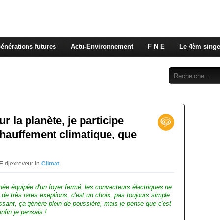
 rappelons nous, la seule énergie qui n'émet pas de GES e
 c'est de l'énergie vitale que nous volons à nos enfants
énérations futures
Actu-Environnement
F N E
Le 4èm singe
Abonnement
Contact
r la planète, je participe
chauffement climatique, que
E djexreveur in
Climat
ée équipée d'un foyer fermé, les convecteurs électriques ne
de très rares exeptions, c'est un choix, pas toujours simple
alissant, ça génère plein de poussière, mais je pense que c'est
nfin je pensais !