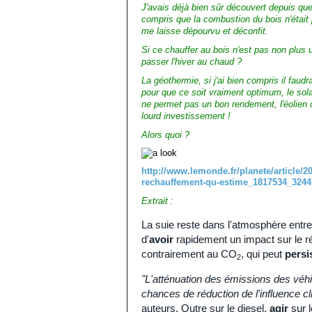
J'avais déjà bien sûr découvert depuis quel
compris que la combustion du bois n'était 
me laisse dépourvu et déconfit.
Si ce chauffer au bois n'est pas non plus un
passer l'hiver au chaud ?
La géothermie, si j'ai bien compris il faud
pour que ce soit vraiment optimum, le solai
ne permet pas un bon rendement, l'éolien 
lourd investissement !
Alors quoi ?
http://www.lemonde.fr/planete/article/20
rechauffement-qu-estime_1817534_3244
Extrait :
La suie reste dans l'atmosphère entre
d'
avoir
rapidement un impact sur le r
contrairement au CO
, qui peut
persi
2
"L'atténuation des émissions des véh
chances de réduction de l'influence c
auteurs. Outre sur le diesel,
agir
sur l