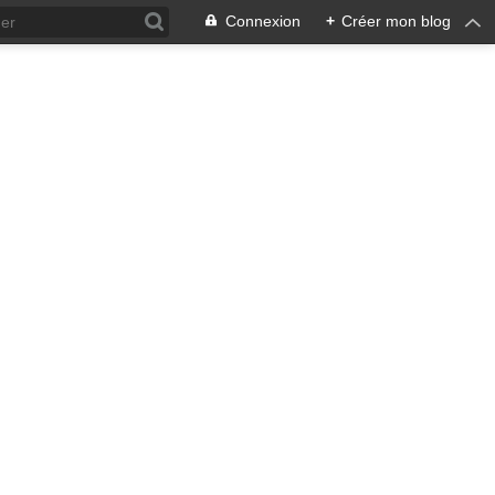
Connexion
+
Créer mon blog
ra !
 qui en émane pourrait ne pas
, pacifiste, je n'entrevois
 notre écosystème nourricier
ale, humaine car toute vie est