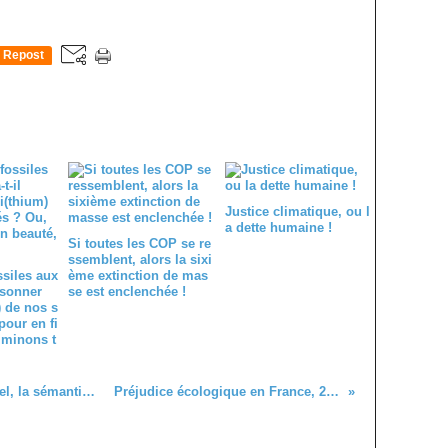
Repost
0
Justice climatique, ou l
a dette humaine !
Si toutes les COP se re
ssemblent, alors la sixi
ssiles aux
ème extinction de mas
 sonner
se est enclenchée !
) de nos s
pour en fi
 minons t
Exploitation du gaz non conventionnel, la sémantique au service de la manipulation !
Préjudice écologique en France, 2 projets de loi en attente.