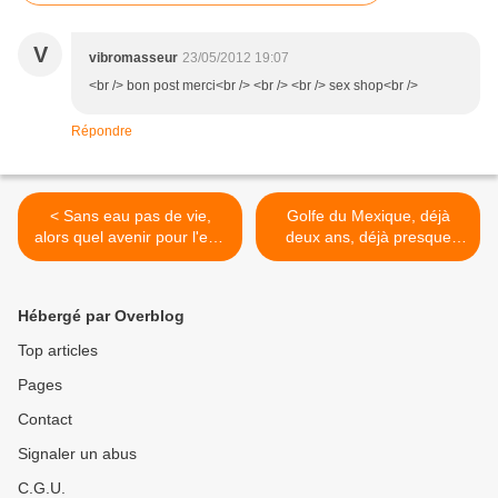
V
vibromasseur
23/05/2012 19:07
<br /> bon post merci<br /> <br /> <br /> sex shop<br />
Répondre
< Sans eau pas de vie,
Golfe du Mexique, déjà
alors quel avenir pour l'eau
deux ans, déjà presque
?
l'oubli, sauf sur place ! >
Hébergé par Overblog
Top articles
Pages
Contact
Signaler un abus
C.G.U.