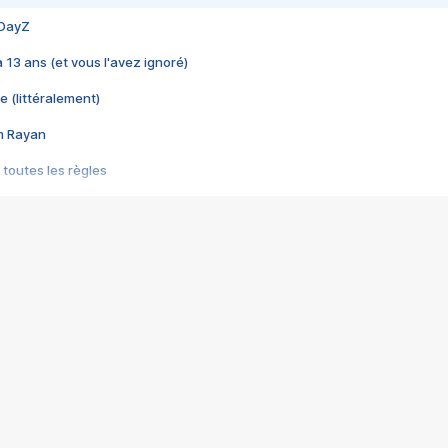
 DayZ
 a 13 ans (et vous l'avez ignoré)
e (littéralement)
im Rayan
 toutes les règles
s les jeux vidéo
us choquant de Rockstar ? - Le scandale BULLY
e plus moche de Steam
du RÊVE tourne au CAUCHEMAR
pendant 8 heures
it… à tort
umiliés par un jeu vidéo