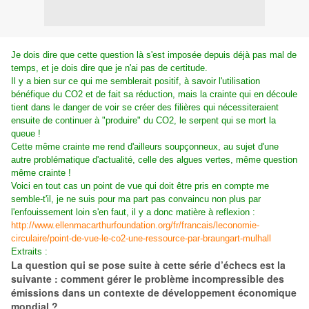
Je dois dire que cette question là s'est imposée depuis déjà pas mal de
temps, et je dois dire que je n'ai pas de certitude.
Il y a bien sur ce qui me semblerait positif, à savoir l'utilisation
bénéfique du CO2 et de fait sa réduction, mais la crainte qui en découle
tient dans le danger de voir se créer des filières qui nécessiteraient
ensuite de continuer à "produire" du CO2, le serpent qui se mort la
queue !
Cette même crainte me rend d'ailleurs soupçonneux, au sujet d'une
autre problématique d'actualité, celle des algues vertes, même question
même crainte !
Voici en tout cas un point de vue qui doit être pris en compte me
semble-t'il, je ne suis pour ma part pas convaincu non plus par
l'enfouissement loin s'en faut, il y a donc matière à reflexion :
http://www.ellenmacarthurfoundation.org/fr/francais/leconomie-
circulaire/point-de-vue-le-co2-une-ressource-par-braungart-mulhall
Extraits :
La question qui se pose suite à cette série d’échecs est la
suivante : comment gérer le problème incompressible des
émissions dans un contexte de développement économique
mondial ?