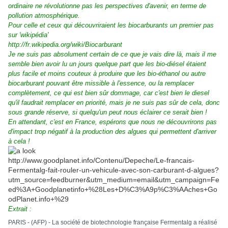
ordinaire ne révolutionne pas les perspectives d'avenir, en terme de
pollution atmosphérique.
Pour celle et ceux qui découvriraient les biocarburants un premier pas
sur 'wikipédia'
http://fr.wikipedia.org/wiki/Biocarburant
Je ne suis pas absolument certain de ce que je vais dire là, mais il me
semble bien avoir lu un jours quelque part que les bio-diésel étaient
plus facile et moins couteux à produire que les bio-éthanol ou autre
biocarburant pouvant être missible à l'essence, ou la remplacer
complètement, ce qui est bien sûr dommage, car c'est bien le diesel
qu'il faudrait remplacer en priorité, mais je ne suis pas sûr de cela, donc
sous grande réserve, si quelqu'un peut nous éclairer ce serait bien !
En attendant, c'est en France, espérons que nous ne découvrirons pas
d'impact trop négatif à la production des algues qui permettent d'arriver
à cela !
http://www.goodplanet.info/Contenu/Depeche/Le-francais-
Fermentalg-fait-rouler-un-vehicule-avec-son-carburant-d-algues?
utm_source=feedburner&utm_medium=email&utm_campaign=Fe
ed%3A+Goodplanetinfo+%28Les+D%C3%A9p%C3%AAches+Go
odPlanet.info+%29
Extrait :
PARIS - (AFP) - La société de biotechnologie française Fermentalg a réalisé