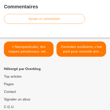
Commentaires
Ajouter un commentaire
< Nanoparticules, des
Centrales nucléaires, c'est
risques paradoxaux, selon
parti pour soixante ans,
le Rapport de l'Igas.
sinon qui va payer la
transition énergétique ? >
Hébergé par Overblog
Top articles
Pages
Contact
Signaler un abus
C.G.U.