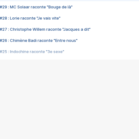
#29 : MC Solaar raconte "Bouge de là"
28 : Lorie raconte "Je vais vite"
#27 : Christophe Willem raconte "Jacques a dit"
#26 : Chimène Badi raconte "Entre nous"
#25 : Indochine raconte "3e sexe"
#24 : Zaho raconte "C'est chelou"
#23 : Patrick Bruel raconte "Au café des délices"
#22 : Kyo raconte "Le chemin"
#21 : Nolwenn Leroy raconte "Cassé"
#20 : Patrick Hernandez raconte "Born to be alive"
#19 : Lorie raconte "Près de moi"
#18 : Michael Jones raconte "A nos actes manqués" (avec Jean-Jacque