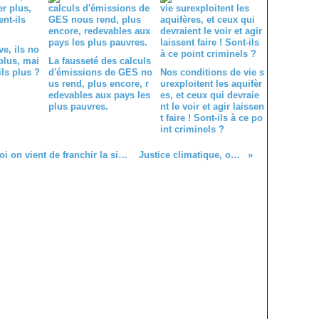
ve, ils no
plus, mai
La fausseté des calculs
ils plus ?
d'émissions de GES no
Nos conditions de vie s
us rend, plus encore, r
urexploitent les aquifèr
edevables aux pays les
es, et ceux qui devraie
plus pauvres.
nt le voir et agir laissen
t faire ! Sont-ils à ce po
int criminels ?
Et il y en a qui se demandent pourquoi on vient de franchir la sixième limite planétaire, le cycle de l'eau douce !
Justice climatique, ou la dette humaine !