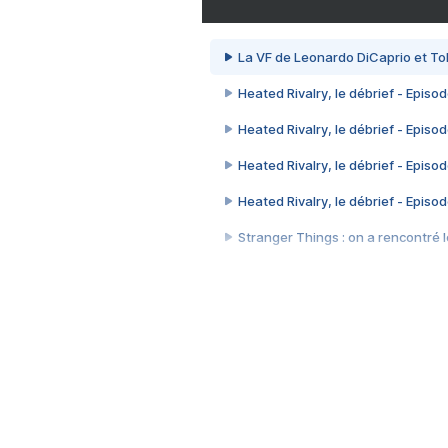
La VF de Leonardo DiCaprio et To
Heated Rivalry, le débrief - Episod
Heated Rivalry, le débrief - Episod
Heated Rivalry, le débrief - Episod
Heated Rivalry, le débrief - Episod
Stranger Things : on a rencontré le
Heated Rivalry, le débrief - Episod
Heated Rivalry, le débrief - Episod
Après 7 ans d'attente, la suite d
Camille Cottin + Nathan Ambrosion
Rencontre avec Romane Bohringer : 