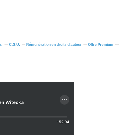
us
C.G.U.
Rémunération en droits d'auteur
Offre Premium
ien Witecka
-52:04