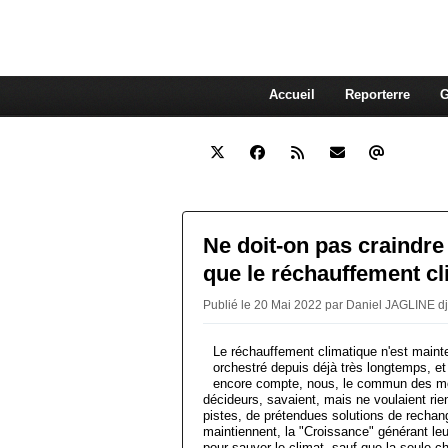
interdépendante des autres. Et
superflue de nos consommations
Accueil
Reporterre
G
Ne doit-on pas craindre
que le réchauffement cl
Publié le 20 Mai 2022 par Daniel JAGLINE d
Le réchauffement climatique n'est maint
orchestré depuis déjà très longtemps, e
encore compte, nous, le commun des mort
décideurs, savaient, mais ne voulaient rie
pistes, de prétendues solutions de rechang
maintiennent, la "Croissance" générant leurs
pour sauver le climat, sauf que la seule c