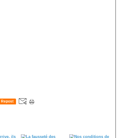
Repost
0