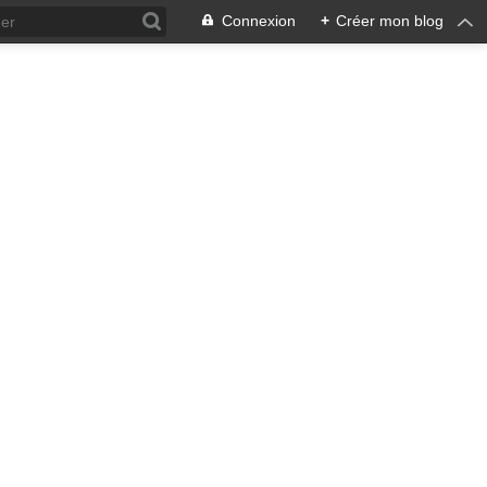
Connexion
+
Créer mon blog
ra !
 qui en émane pourrait ne pas
, pacifiste, je n'entrevois
 notre écosystème nourricier
ale, humaine car toute vie est