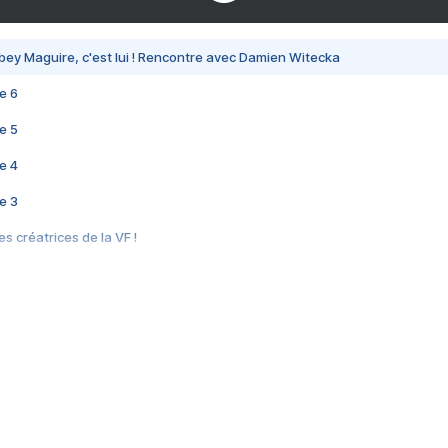
bey Maguire, c'est lui ! Rencontre avec Damien Witecka
e 6
e 5
e 4
e 3
s créatrices de la VF !
e 2
e 1
e Mektoub My Love arrive enfin ! Rencontre avec Shaïn Boumedine et Sal
i : après Toni en famille
elle réalise le bouleversant Dites lui que je l'aime