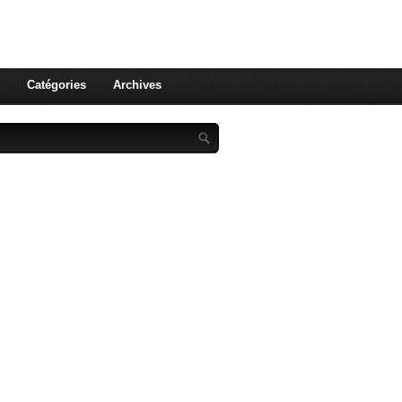
st celle qu'on utilise pas ! Le
 et aux leurs !
Catégories
Archives