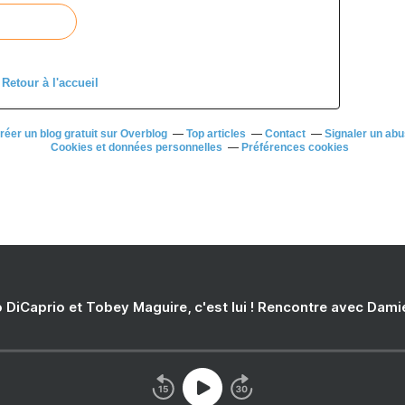
Retour à l'accueil
réer un blog gratuit sur Overblog
Top articles
Contact
Signaler un ab
Cookies et données personnelles
Préférences cookies
 DiCaprio et Tobey Maguire, c'est lui ! Rencontre avec Dam