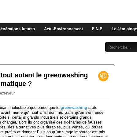
 rappelons nous, la seule énergie qui n'émet pas de GES e
 c'est de l'énergie vitale que nous volons à nos enfants
énérations futures
Actu-Environnement
F N E
Le 4èm singe
Abonnement
Contact
 tout autant le greenwashing
imatique ?
jexreveur
enant inéluctable que parce que le
greenwashing
a été
t avant même qu'il soit ainsi nommé. Sans qu'on s'en rende
els, certains grands industriels et certains grands
n changer, alors ils ont organisé des scénaries de fausses
es, des alternatives plus durables, plus vertes, qui toutes
 profits et donnent l'illusion qu'un virage important est pris
hose qui est sauvée, c'est leur main mise sur les richesses et