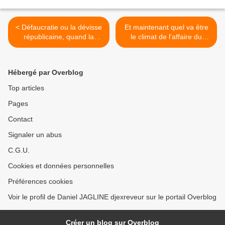
< Défaucratie ou la dévisse
Et maintenant quel va être
républicaine, quand la
le climat de l'affaire du
liberté s'en va devenir
siècle ? Une douche froide
illégale !
pour L'État. >
Hébergé par Overblog
Top articles
Pages
Contact
Signaler un abus
C.G.U.
Cookies et données personnelles
Préférences cookies
Voir le profil de Daniel JAGLINE djexreveur sur le portail Overblog
Créer un blog sur Overblog