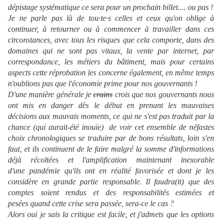
dépistage systématique ce sera pour un prochain billet.... ou pas !
Je ne parle pas là de tou·te·s celles et ceux qu'on oblige à
continuer, à retourner ou à commencer à travailler dans ces
circonstances, avec tous les risques que cela comporte, dans des
domaines qui ne sont pas vitaux, la vente par internet, par
correspondance, les métiers du bâtiment, mais pour certains
aspects cette réprobation les concerne également, en même temps
n'oublions pas que l'économie prime pour nos gouvernants !
D'une manière générale je
crains
crois que nos gouvernants nous
ont mis en danger dès le début en prenant les mauvaises
décisions aux mauvais moments, ce qui ne s'est pas traduit par la
chance (qui aurait-été inouïe) de voir cet ensemble de néfastes
choix chronologiques se traduire par de bons résultats, loin s'en
faut, et ils continuent de le faire malgré la somme d'informations
déjà récoltées et l'amplification maintenant inexorable
d'une pandémie qu'ils ont en réalité favorisée et dont je les
considère en grande partie responsable. Il faudra(it) que des
comptes soient rendus et des responsabilités estimées et
pesées quand cette crise sera passée, sera-ce le cas ?
Alors oui je sais la critique est facile, et j'admets que les options