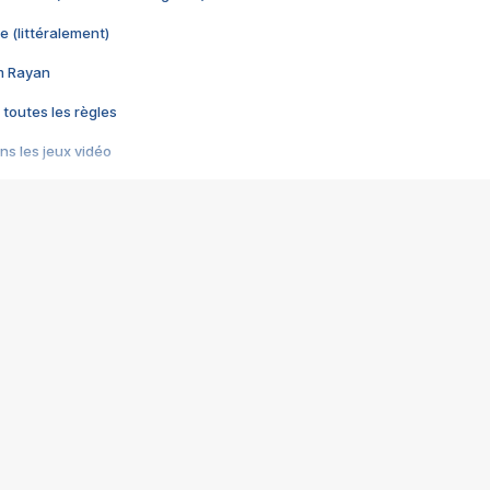
e (littéralement)
im Rayan
 toutes les règles
s les jeux vidéo
us choquant de Rockstar ? - Le scandale BULLY
e plus moche de Steam
du RÊVE tourne au CAUCHEMAR
pendant 8 heures
it… à tort
umiliés par un jeu vidéo
ire - Final Fantasy 8
ti un empire - Age of Empires