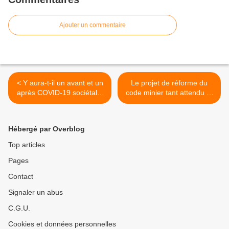
Ajouter un commentaire
< Y aura-t-il un avant et un
Le projet de réforme du
après COVID-19 sociétal ?
code minier tant attendu et
Ou les bouleversements du
redouté soumis au principe
coronavirus ne sont-ils que
de simplification. >
passagers ?
Hébergé par Overblog
Top articles
Pages
Contact
Signaler un abus
C.G.U.
Cookies et données personnelles