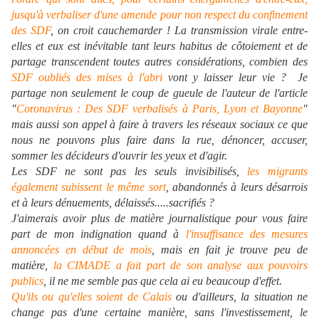
jusqu'à verbaliser d'une amende pour non respect du confinement
des SDF
, on croit cauchemarder ! La transmission virale entre-
elles et eux est inévitable tant leurs habitus de côtoiement et de
partage transcendent toutes autres considérations, combien des
SDF oubliés des mises à l'abri
vont y laisser leur vie ? Je
partage non seulement le coup de gueule de l'auteur de l'article
"
Coronavirus : Des SDF verbalisés à Paris, Lyon et Bayonne
"
mais aussi son appel à faire à travers les réseaux sociaux ce que
nous ne pouvons plus faire dans la rue, dénoncer, accuser,
sommer les décideurs d'ouvrir les yeux et d'agir.
Les SDF ne sont pas les seuls invisibilisés,
les migrants
également subissent le même sort
, abandonnés à leurs désarrois
et à leurs dénuements, délaissés.....sacrifiés ?
J'aimerais avoir plus de matière journalistique pour vous faire
part de mon indignation quand à
l'insuffisance des mesures
annoncées en début de mois
, mais en fait je trouve peu de
matière,
la CIMADE a fait part de son analyse aux pouvoirs
publics
, il ne me semble pas que cela ai eu beaucoup d'effet.
Qu'ils ou qu'elles soient de Calais
ou d'ailleurs, la situation ne
change pas d'une certaine manière, sans l'investissement, le