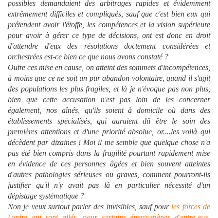
possibles demandaient des arbitrages rapides et évidemment
extrêmement difficiles et compliqués, sauf que c'est bien eux qui
prétendent avoir l'étoffe, les compétences et la vision supérieure
pour avoir à gérer ce type de décisions, ont est donc en droit
d'attendre d'eux des résolutions doctement considérées et
orchestrées est-ce bien ce que nous avons constaté ?
Outre ces mise en cause, on atteint des sommets d'incompétences,
à moins que ce ne soit un pur abandon volontaire, quand il s'agit
des populations les plus fragiles, et là je n'évoque pas non plus,
bien que cette accusation n'est pas loin de les concerner
également, nos aînés, qu'ils soient à domicile où dans des
établissements spécialisés, qui auraient dû être le soin des
premières attentions et d'une priorité absolue, or....les voilà qui
décèdent par dizaines ! Moi il me semble que quelque chose n'a
pas été bien compris dans la fragilité pourtant rapidement mise
en évidence de ces personnes âgées et bien souvent atteintes
d'autres pathologies sérieuses ou graves, comment pourront-ils
justifier qu'il n'y avait pas là en particulier nécessité d'un
dépistage systématique ?
Non je veux surtout parler des invisibles, sauf pour
les forces de
l'ordre qui sont allés, pour certains énergumènes d'entre-eux,